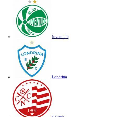
Juventude
Londrina