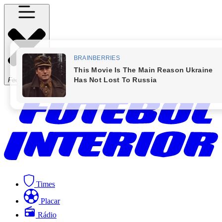
Fechar Menu
Times
Placar
Rádio