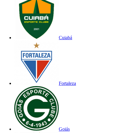
Cuiabá
Fortaleza
Goiás