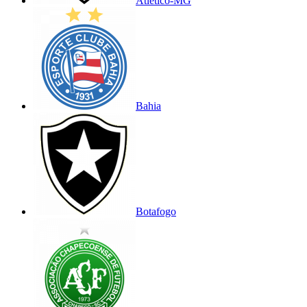
Atlético-MG
Bahia
Botafogo