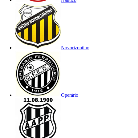
Náutico
Novorizontino
Operário