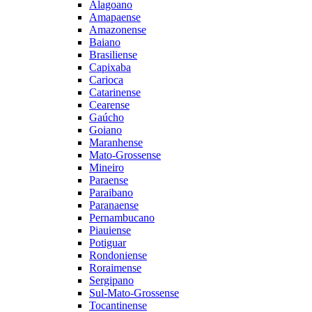
Alagoano
Amapaense
Amazonense
Baiano
Brasiliense
Capixaba
Carioca
Catarinense
Cearense
Gaúcho
Goiano
Maranhense
Mato-Grossense
Mineiro
Paraense
Paraibano
Paranaense
Pernambucano
Piauiense
Potiguar
Rondoniense
Roraimense
Sergipano
Sul-Mato-Grossense
Tocantinense