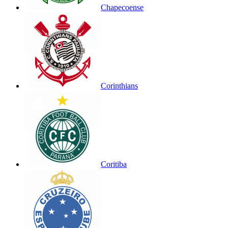
Chapecoense
Corinthians
Coritiba