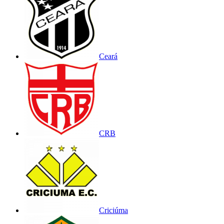
Ceará
CRB
Criciúma