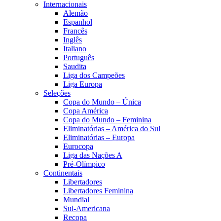
Internacionais
Alemão
Espanhol
Francês
Inglês
Italiano
Português
Saudita
Liga dos Campeões
Liga Europa
Seleções
Copa do Mundo – Única
Copa América
Copa do Mundo – Feminina
Eliminatórias – América do Sul
Eliminatórias – Europa
Eurocopa
Liga das Nações A
Pré-Olímpico
Continentais
Libertadores
Libertadores Feminina
Mundial
Sul-Americana
Recopa