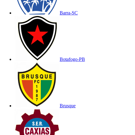
Barra-SC
Botafogo-PB
Brusque