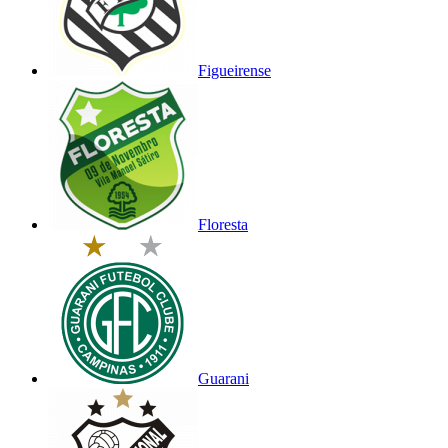
Figueirense
Floresta
Guarani