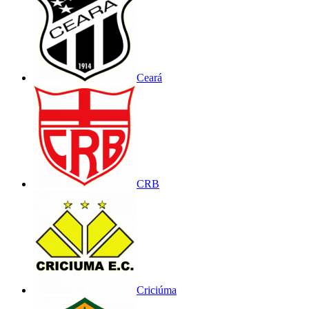
Ceará
CRB
Criciúma