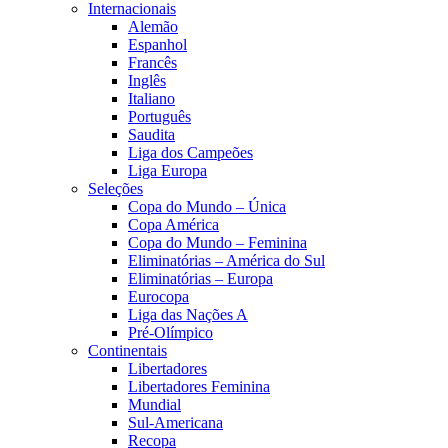
Internacionais
Alemão
Espanhol
Francês
Inglês
Italiano
Português
Saudita
Liga dos Campeões
Liga Europa
Seleções
Copa do Mundo – Única
Copa América
Copa do Mundo – Feminina
Eliminatórias – América do Sul
Eliminatórias – Europa
Eurocopa
Liga das Nações A
Pré-Olímpico
Continentais
Libertadores
Libertadores Feminina
Mundial
Sul-Americana
Recopa