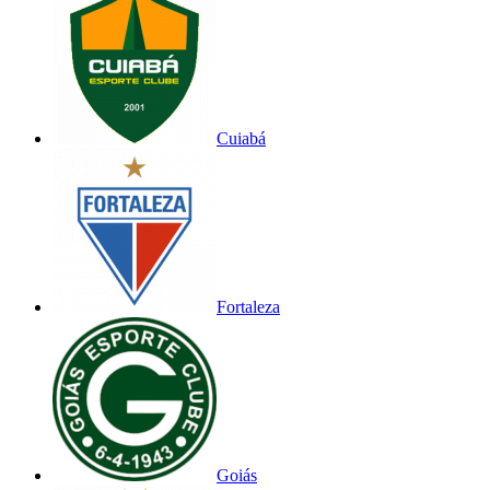
Cuiabá
Fortaleza
Goiás