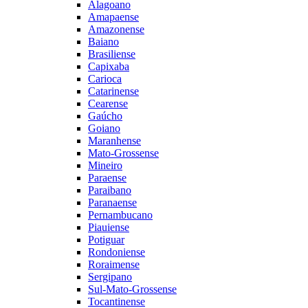
Alagoano
Amapaense
Amazonense
Baiano
Brasiliense
Capixaba
Carioca
Catarinense
Cearense
Gaúcho
Goiano
Maranhense
Mato-Grossense
Mineiro
Paraense
Paraibano
Paranaense
Pernambucano
Piauiense
Potiguar
Rondoniense
Roraimense
Sergipano
Sul-Mato-Grossense
Tocantinense