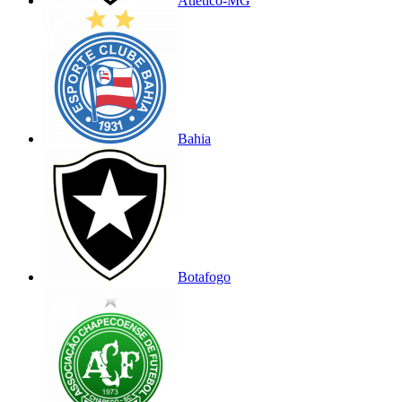
Atlético-MG
Bahia
Botafogo