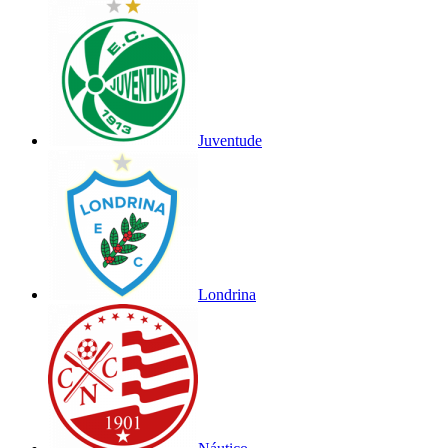
Juventude
Londrina