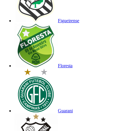
Figueirense
Floresta
Guarani