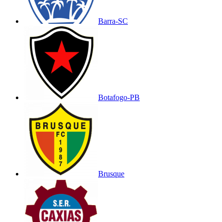
Barra-SC
Botafogo-PB
Brusque