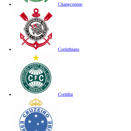
Chapecoense
Corinthians
Coritiba