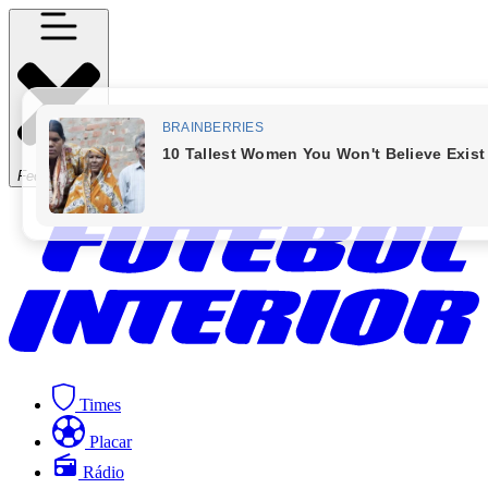
Fechar Menu
Times
Placar
Rádio