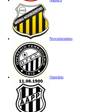
Náutico
Novorizontino
Operário