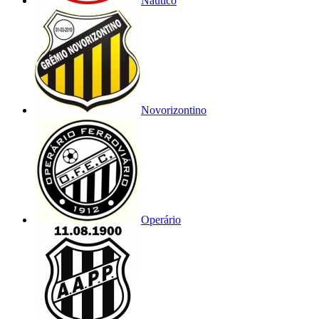
Náutico
Novorizontino
Operário