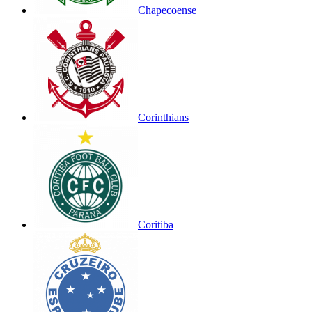
Chapecoense
Corinthians
Coritiba