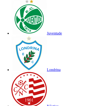
Juventude
Londrina