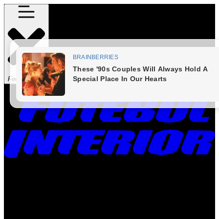
Fechar Menu
Times
Placar
Rádio