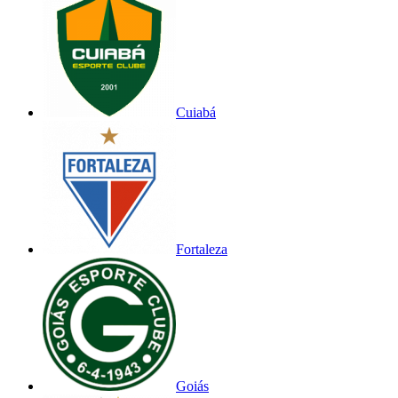
Cuiabá
Fortaleza
Goiás