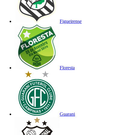
Figueirense
Floresta
Guarani