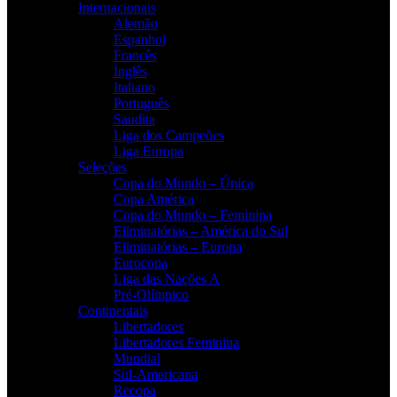
Internacionais
Alemão
Espanhol
Francês
Inglês
Italiano
Português
Saudita
Liga dos Campeões
Liga Europa
Seleções
Copa do Mundo – Única
Copa América
Copa do Mundo – Feminina
Eliminatórias – América do Sul
Eliminatórias – Europa
Eurocopa
Liga das Nações A
Pré-Olímpico
Continentais
Libertadores
Libertadores Feminina
Mundial
Sul-Americana
Recopa