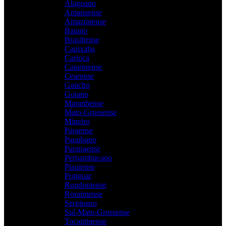
Alagoano
Amapaense
Amazonense
Baiano
Brasiliense
Capixaba
Carioca
Catarinense
Cearense
Gaúcho
Goiano
Maranhense
Mato-Grossense
Mineiro
Paraense
Paraibano
Paranaense
Pernambucano
Piauiense
Potiguar
Rondoniense
Roraimense
Sergipano
Sul-Mato-Grossense
Tocantinense