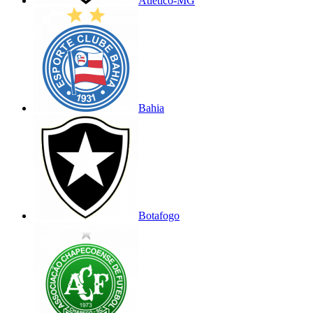
Atlético-MG
Bahia
Botafogo