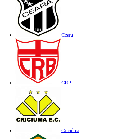
Ceará
CRB
Criciúma