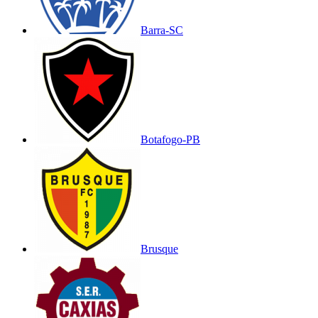
Barra-SC
Botafogo-PB
Brusque