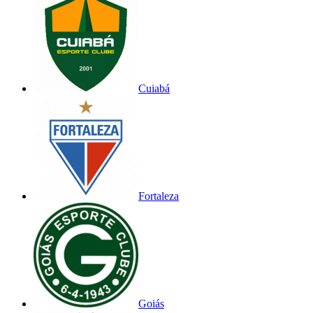
Cuiabá
Fortaleza
Goiás