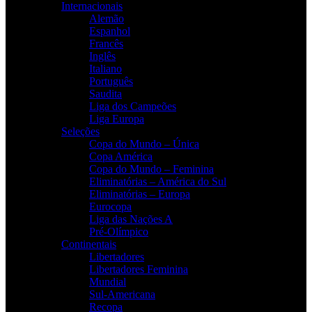
Internacionais
Alemão
Espanhol
Francês
Inglês
Italiano
Português
Saudita
Liga dos Campeões
Liga Europa
Seleções
Copa do Mundo – Única
Copa América
Copa do Mundo – Feminina
Eliminatórias – América do Sul
Eliminatórias – Europa
Eurocopa
Liga das Nações A
Pré-Olímpico
Continentais
Libertadores
Libertadores Feminina
Mundial
Sul-Americana
Recopa