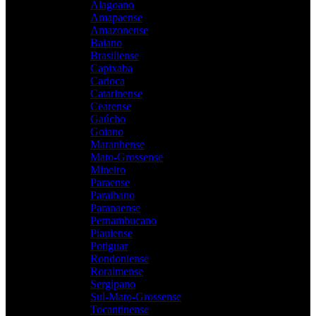
Alagoano
Amapaense
Amazonense
Baiano
Brasiliense
Capixaba
Carioca
Catarinense
Cearense
Gaúcho
Goiano
Maranhense
Mato-Grossense
Mineiro
Paraense
Paraibano
Paranaense
Pernambucano
Piauiense
Potiguar
Rondoniense
Roraimense
Sergipano
Sul-Mato-Grossense
Tocantinense