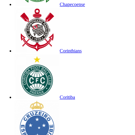
Chapecoense
Corinthians
Coritiba