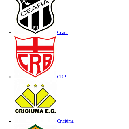
Ceará
CRB
Criciúma