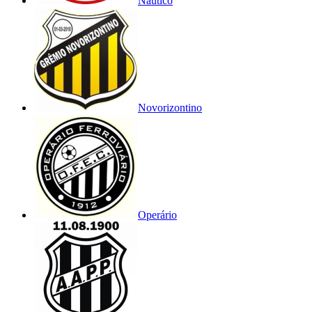
Náutico
Novorizontino
Operário