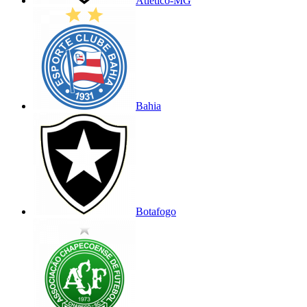
Atlético-MG
Bahia
Botafogo