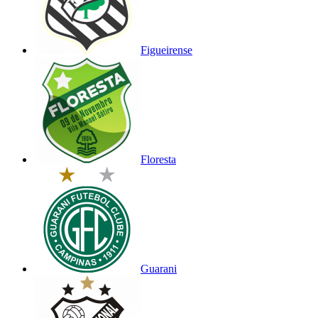
Figueirense
Floresta
Guarani