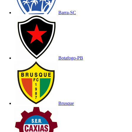
Barra-SC
Botafogo-PB
Brusque