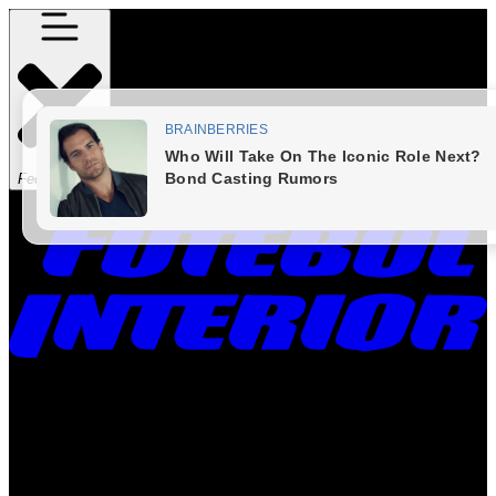
Fechar Menu
Times
Placar
Rádio