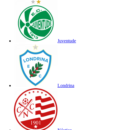
Juventude
Londrina