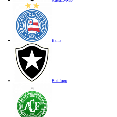
Atlético-MG
Bahia
Botafogo