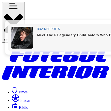
Fechar Menu
Times
Placar
Rádio