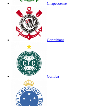
Chapecoense
Corinthians
Coritiba