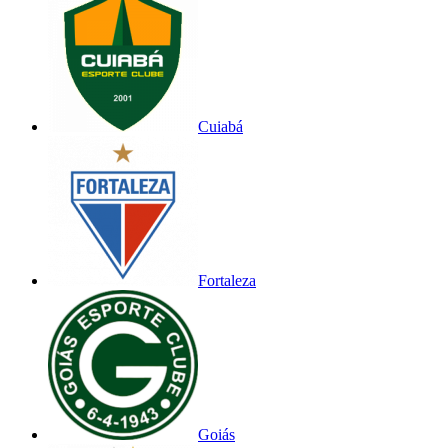
Cuiabá
Fortaleza
Goiás