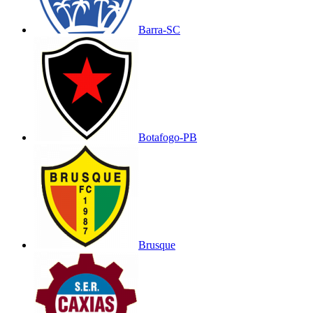
Barra-SC
Botafogo-PB
Brusque