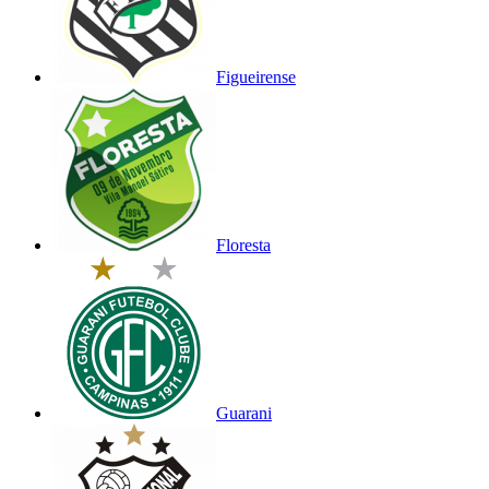
Figueirense
Floresta
Guarani