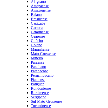
Alagoano
Amapaense
Amazonense
Baiano
Brasiliense
Capixaba
Carioca
Catarinense
Cearense
Gaúcho
Goiano
Maranhense
Mato-Grossense
Mineiro
Paraense
Paraibano
Paranaense
Pernambucano
Piauiense
Potiguar
Rondoniense
Roraimense
Sergipano
Sul-Mato-Grossense
Tocantinense