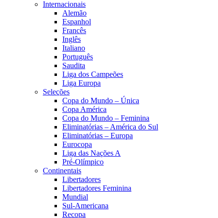
Internacionais
Alemão
Espanhol
Francês
Inglês
Italiano
Português
Saudita
Liga dos Campeões
Liga Europa
Seleções
Copa do Mundo – Única
Copa América
Copa do Mundo – Feminina
Eliminatórias – América do Sul
Eliminatórias – Europa
Eurocopa
Liga das Nações A
Pré-Olímpico
Continentais
Libertadores
Libertadores Feminina
Mundial
Sul-Americana
Recopa