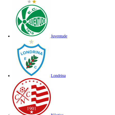
Juventude
Londrina