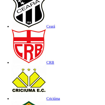
Ceará
CRB
Criciúma