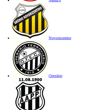
Náutico
Novorizontino
Operário