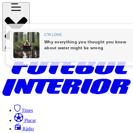
Fechar Menu
Times
Placar
Rádio