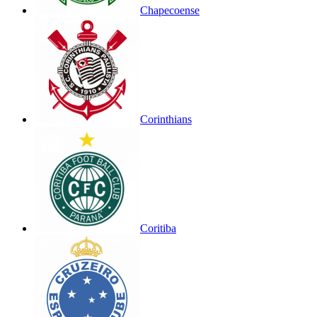
Chapecoense
Corinthians
Coritiba