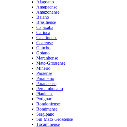
Alagoano
Amapaense
Amazonense
Baiano
Brasiliense
Capixaba
Carioca
Catarinense
Cearense
Gaúcho
Goiano
Maranhense
Mato-Grossense
Mineiro
Paraense
Paraibano
Paranaense
Pernambucano
Piauiense
Potiguar
Rondoniense
Roraimense
Sergipano
Sul-Mato-Grossense
Tocantinense