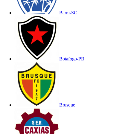
Barra-SC
Botafogo-PB
Brusque