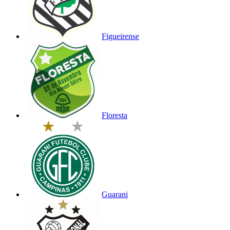
Figueirense
Floresta
Guarani