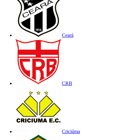
Ceará
CRB
Criciúma