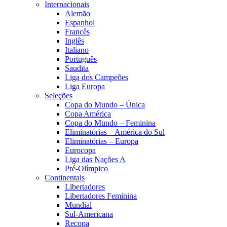
Internacionais
Alemão
Espanhol
Francês
Inglês
Italiano
Português
Saudita
Liga dos Campeões
Liga Europa
Seleções
Copa do Mundo – Única
Copa América
Copa do Mundo – Feminina
Eliminatórias – América do Sul
Eliminatórias – Europa
Eurocopa
Liga das Nações A
Pré-Olímpico
Continentais
Libertadores
Libertadores Feminina
Mundial
Sul-Americana
Recopa