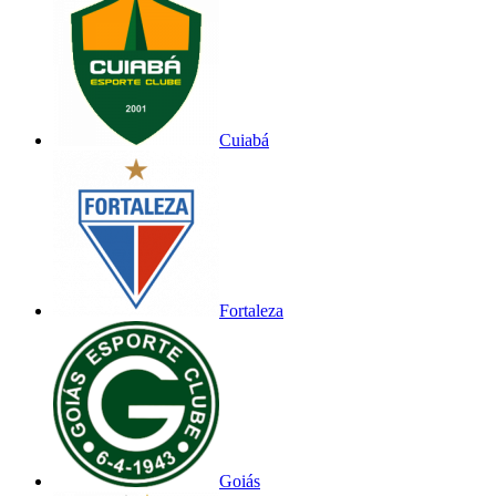
Cuiabá
Fortaleza
Goiás