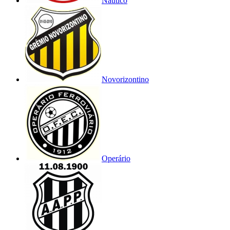
Náutico
Novorizontino
Operário