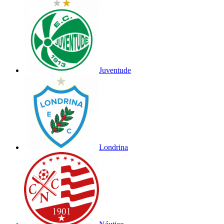
Juventude
Londrina