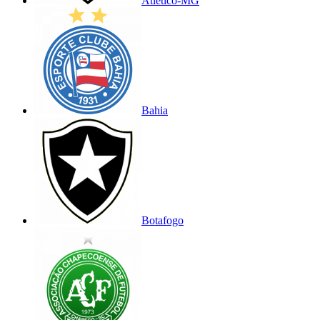
Atlético-MG
Bahia
Botafogo