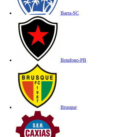
Barra-SC
Botafogo-PB
Brusque