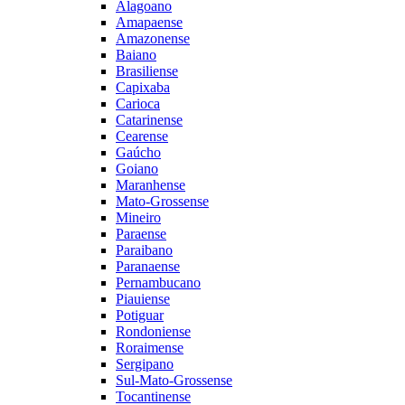
Alagoano
Amapaense
Amazonense
Baiano
Brasiliense
Capixaba
Carioca
Catarinense
Cearense
Gaúcho
Goiano
Maranhense
Mato-Grossense
Mineiro
Paraense
Paraibano
Paranaense
Pernambucano
Piauiense
Potiguar
Rondoniense
Roraimense
Sergipano
Sul-Mato-Grossense
Tocantinense