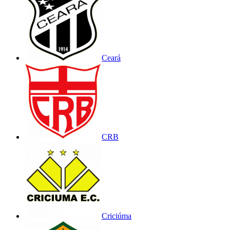
Ceará
CRB
Criciúma