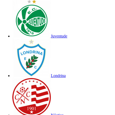
Juventude
Londrina