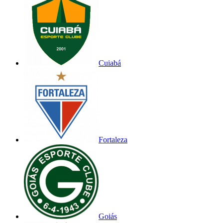
Cuiabá
Fortaleza
Goiás