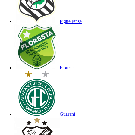
Figueirense
Floresta
Guarani