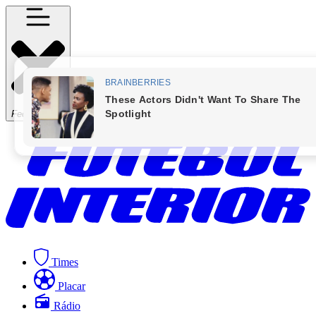
Fechar Menu
Times
Placar
Rádio