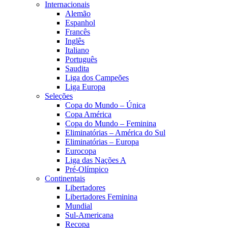
Internacionais
Alemão
Espanhol
Francês
Inglês
Italiano
Português
Saudita
Liga dos Campeões
Liga Europa
Seleções
Copa do Mundo – Única
Copa América
Copa do Mundo – Feminina
Eliminatórias – América do Sul
Eliminatórias – Europa
Eurocopa
Liga das Nações A
Pré-Olímpico
Continentais
Libertadores
Libertadores Feminina
Mundial
Sul-Americana
Recopa