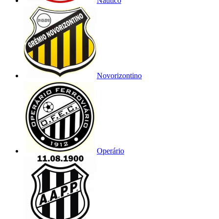
Náutico
Novorizontino
Operário