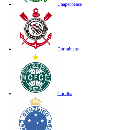
Chapecoense
Corinthians
Coritiba