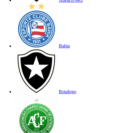
Atlético-MG
Bahia
Botafogo