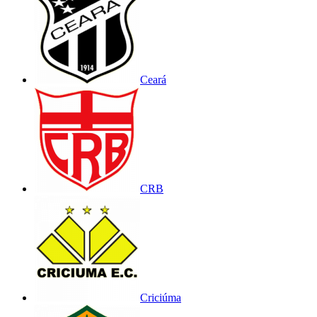
Ceará
CRB
Criciúma