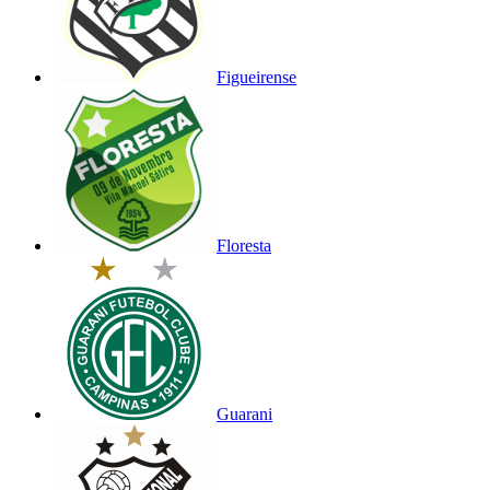
Figueirense
Floresta
Guarani