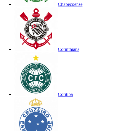
Chapecoense
Corinthians
Coritiba