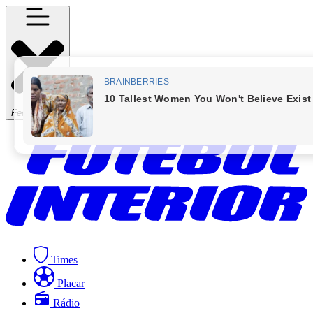
Fechar Menu
Times
Placar
Rádio