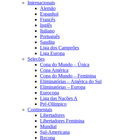
Internacionais
Alemão
Espanhol
Francês
Inglês
Italiano
Português
Saudita
Liga dos Campeões
Liga Europa
Seleções
Copa do Mundo – Única
Copa América
Copa do Mundo – Feminina
Eliminatórias – América do Sul
Eliminatórias – Europa
Eurocopa
Liga das Nações A
Pré-Olímpico
Continentais
Libertadores
Libertadores Feminina
Mundial
Sul-Americana
Recopa