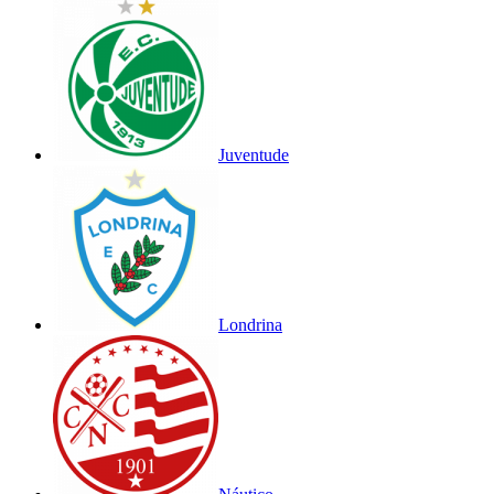
Juventude
Londrina