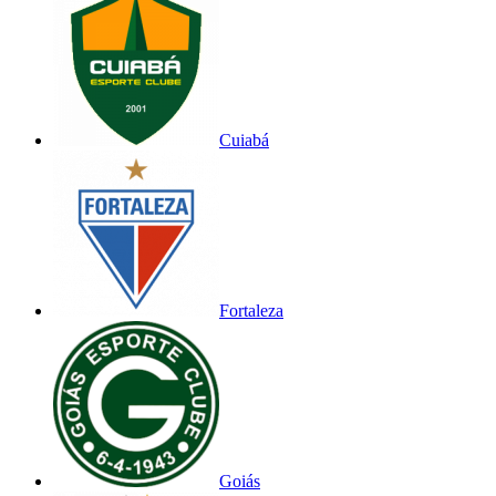
Cuiabá
Fortaleza
Goiás