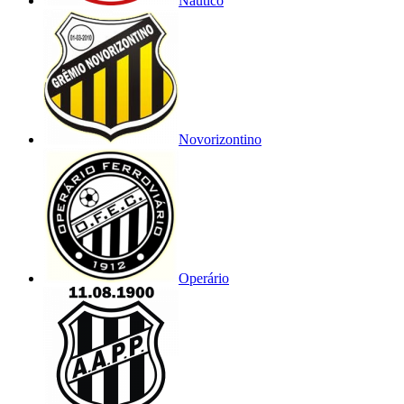
Náutico
Novorizontino
Operário