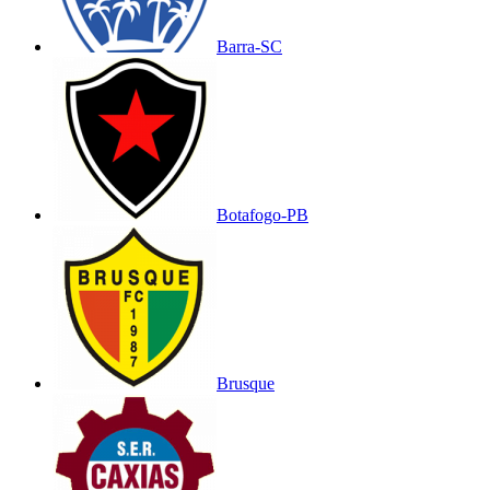
Barra-SC
Botafogo-PB
Brusque