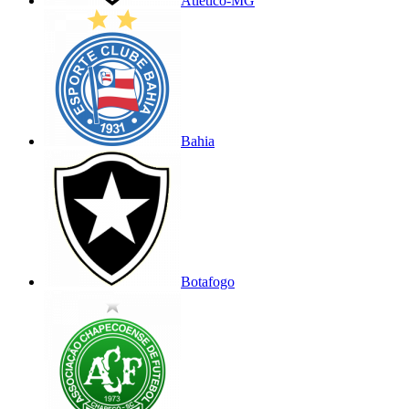
Atlético-MG
Bahia
Botafogo