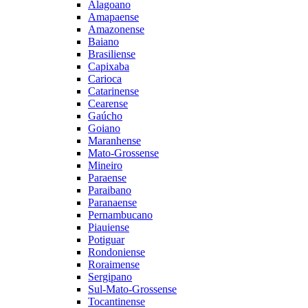
Alagoano
Amapaense
Amazonense
Baiano
Brasiliense
Capixaba
Carioca
Catarinense
Cearense
Gaúcho
Goiano
Maranhense
Mato-Grossense
Mineiro
Paraense
Paraibano
Paranaense
Pernambucano
Piauiense
Potiguar
Rondoniense
Roraimense
Sergipano
Sul-Mato-Grossense
Tocantinense