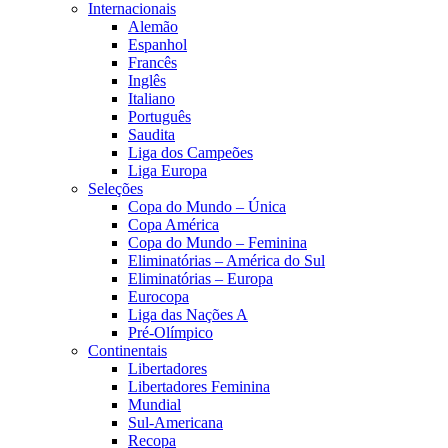
Internacionais
Alemão
Espanhol
Francês
Inglês
Italiano
Português
Saudita
Liga dos Campeões
Liga Europa
Seleções
Copa do Mundo – Única
Copa América
Copa do Mundo – Feminina
Eliminatórias – América do Sul
Eliminatórias – Europa
Eurocopa
Liga das Nações A
Pré-Olímpico
Continentais
Libertadores
Libertadores Feminina
Mundial
Sul-Americana
Recopa