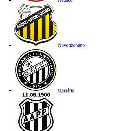
Náutico
Novorizontino
Operário