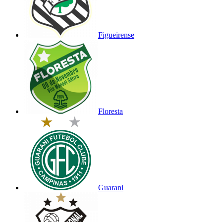
Figueirense
Floresta
Guarani