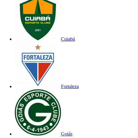
Cuiabá
Fortaleza
Goiás