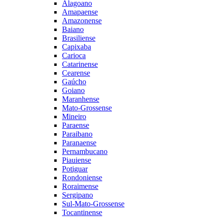
Alagoano
Amapaense
Amazonense
Baiano
Brasiliense
Capixaba
Carioca
Catarinense
Cearense
Gaúcho
Goiano
Maranhense
Mato-Grossense
Mineiro
Paraense
Paraibano
Paranaense
Pernambucano
Piauiense
Potiguar
Rondoniense
Roraimense
Sergipano
Sul-Mato-Grossense
Tocantinense