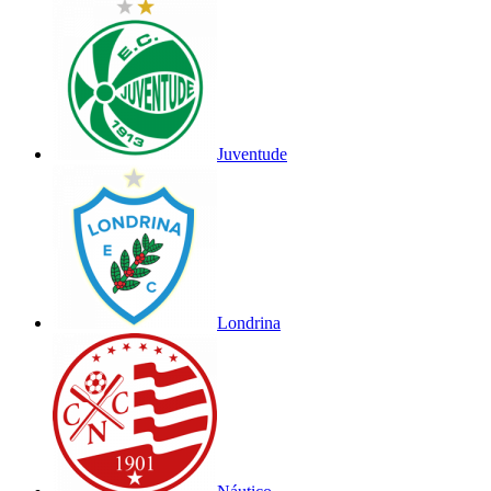
Juventude
Londrina