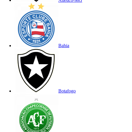
Atlético-MG
Bahia
Botafogo