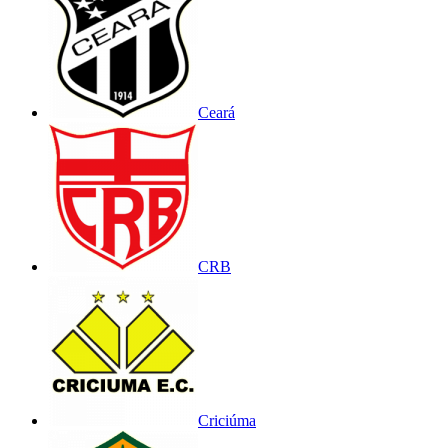
Ceará
CRB
Criciúma