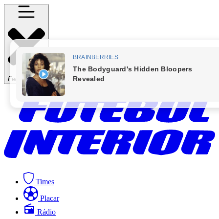
Fechar Menu
Times
Placar
Rádio