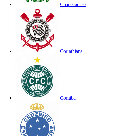
Chapecoense
Corinthians
Coritiba