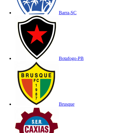
Barra-SC
Botafogo-PB
Brusque