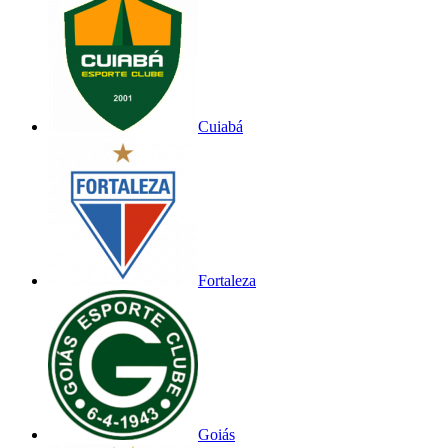
Cuiabá
Fortaleza
Goiás