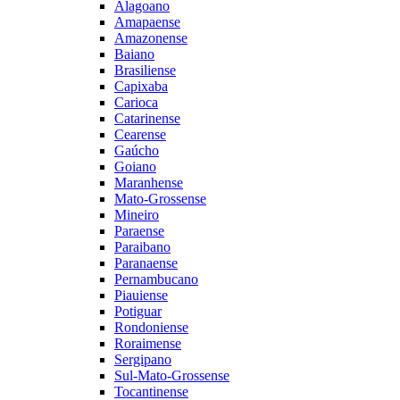
Alagoano
Amapaense
Amazonense
Baiano
Brasiliense
Capixaba
Carioca
Catarinense
Cearense
Gaúcho
Goiano
Maranhense
Mato-Grossense
Mineiro
Paraense
Paraibano
Paranaense
Pernambucano
Piauiense
Potiguar
Rondoniense
Roraimense
Sergipano
Sul-Mato-Grossense
Tocantinense