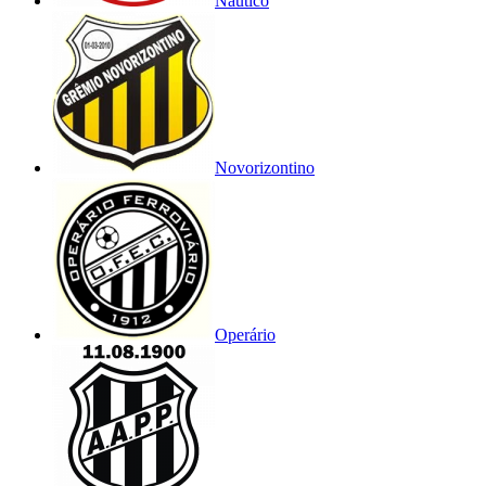
Náutico
Novorizontino
Operário