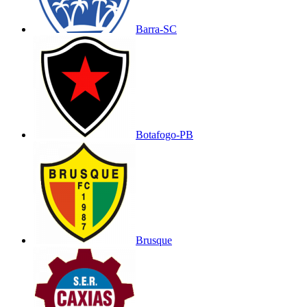
Barra-SC
Botafogo-PB
Brusque