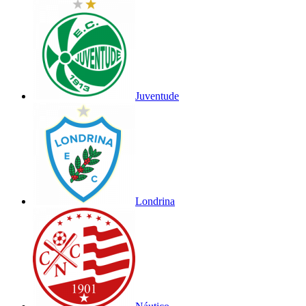
Juventude
Londrina