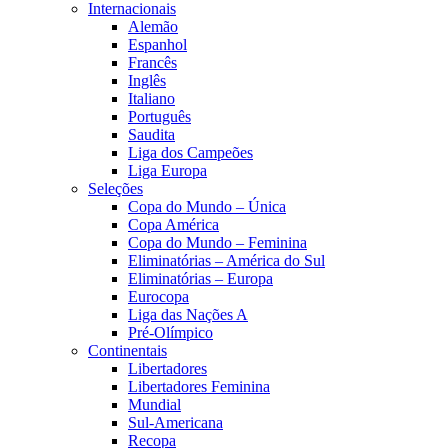
Internacionais
Alemão
Espanhol
Francês
Inglês
Italiano
Português
Saudita
Liga dos Campeões
Liga Europa
Seleções
Copa do Mundo – Única
Copa América
Copa do Mundo – Feminina
Eliminatórias – América do Sul
Eliminatórias – Europa
Eurocopa
Liga das Nações A
Pré-Olímpico
Continentais
Libertadores
Libertadores Feminina
Mundial
Sul-Americana
Recopa