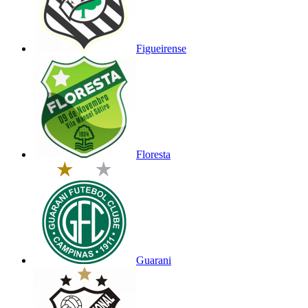
Figueirense
Floresta
Guarani