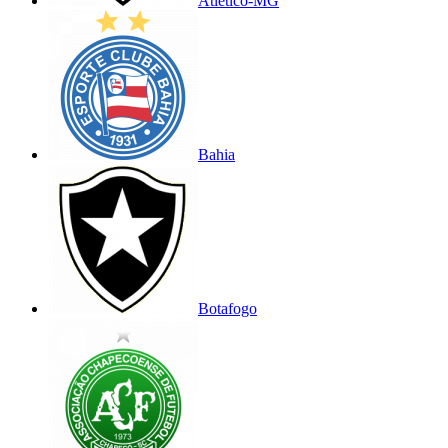
Atlético-MG
Bahia
Botafogo