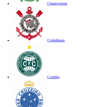
Chapecoense
Corinthians
Coritiba