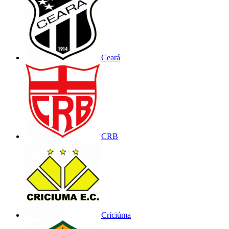
Ceará
CRB
Criciúma