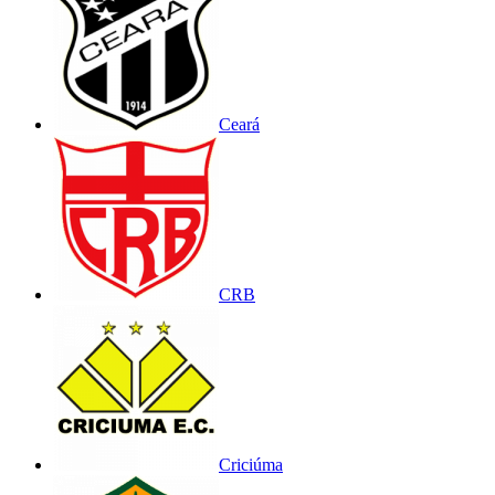
Ceará
CRB
Criciúma