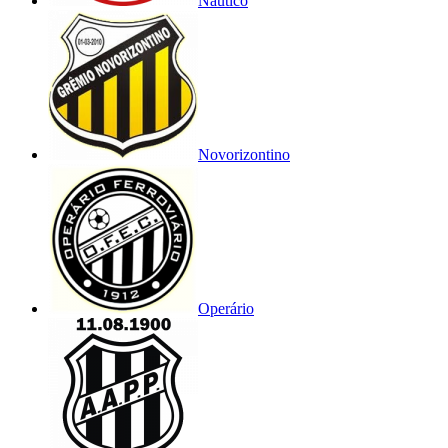
Náutico
Novorizontino
Operário