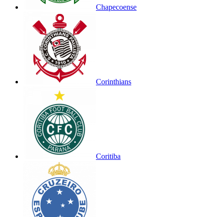
Chapecoense
Corinthians
Coritiba