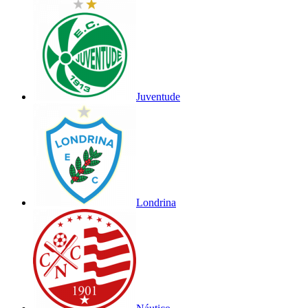
Juventude
Londrina