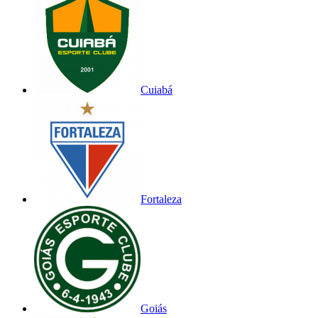
Cuiabá
Fortaleza
Goiás