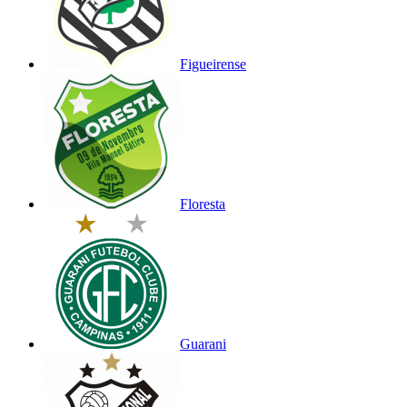
Figueirense
Floresta
Guarani