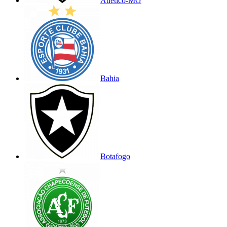
Atlético-MG
Bahia
Botafogo