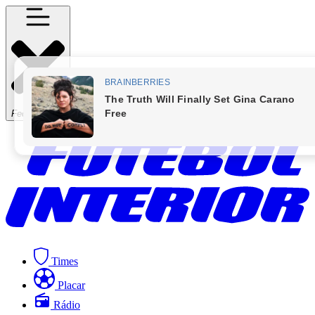
Fechar Menu
Times
Placar
Rádio