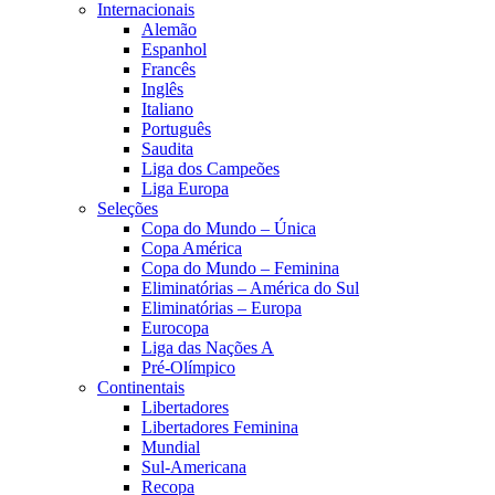
Internacionais
Alemão
Espanhol
Francês
Inglês
Italiano
Português
Saudita
Liga dos Campeões
Liga Europa
Seleções
Copa do Mundo – Única
Copa América
Copa do Mundo – Feminina
Eliminatórias – América do Sul
Eliminatórias – Europa
Eurocopa
Liga das Nações A
Pré-Olímpico
Continentais
Libertadores
Libertadores Feminina
Mundial
Sul-Americana
Recopa