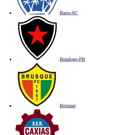
Barra-SC
Botafogo-PB
Brusque