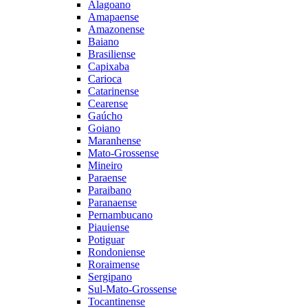
Alagoano
Amapaense
Amazonense
Baiano
Brasiliense
Capixaba
Carioca
Catarinense
Cearense
Gaúcho
Goiano
Maranhense
Mato-Grossense
Mineiro
Paraense
Paraibano
Paranaense
Pernambucano
Piauiense
Potiguar
Rondoniense
Roraimense
Sergipano
Sul-Mato-Grossense
Tocantinense