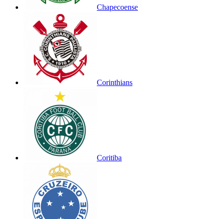
Chapecoense
Corinthians
Coritiba