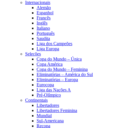
Internacionais
Alemão
Espanhol
Francês
Inglês
Italiano
Português
Saudita
Liga dos Campeões
Liga Europa
Seleções
Copa do Mundo – Única
Copa América
Copa do Mundo – Feminina
Eliminatórias – América do Sul
Eliminatórias – Europa
Eurocopa
Liga das Nações A
Pré-Olímpico
Continentais
Libertadores
Libertadores Feminina
Mundial
Sul-Americana
Recopa