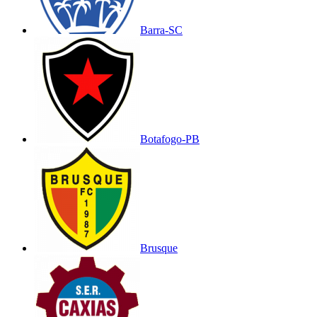
Barra-SC
Botafogo-PB
Brusque