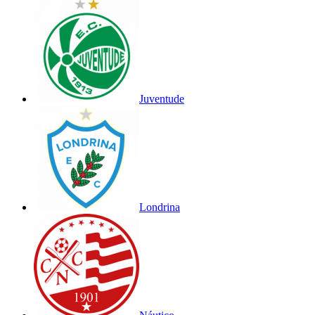
Juventude
Londrina