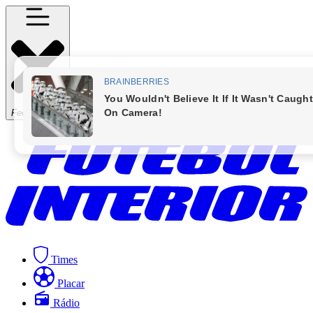
Fechar Menu
Times
Placar
Rádio