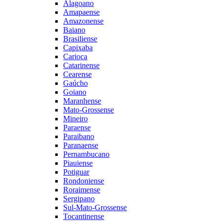
Alagoano
Amapaense
Amazonense
Baiano
Brasiliense
Capixaba
Carioca
Catarinense
Cearense
Gaúcho
Goiano
Maranhense
Mato-Grossense
Mineiro
Paraense
Paraibano
Paranaense
Pernambucano
Piauiense
Potiguar
Rondoniense
Roraimense
Sergipano
Sul-Mato-Grossense
Tocantinense