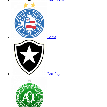
Atlético-MG
Bahia
Botafogo