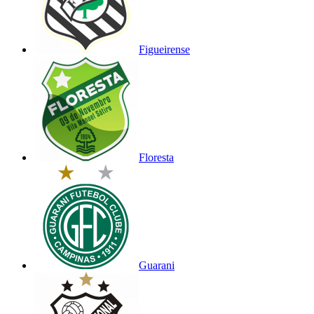
Figueirense
Floresta
Guarani