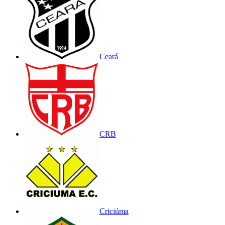
Ceará
CRB
Criciúma