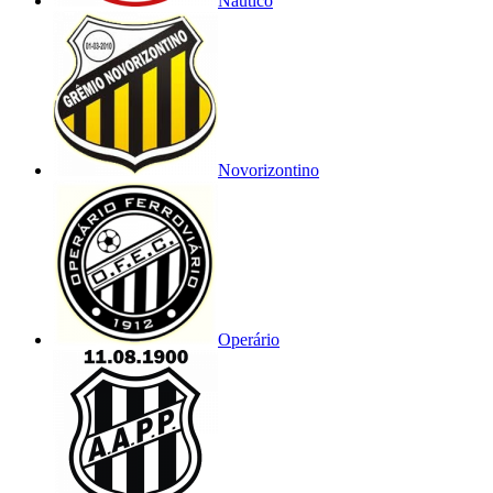
Náutico
Novorizontino
Operário