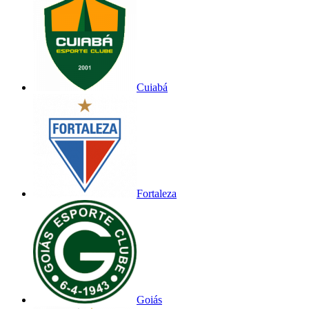
Cuiabá
Fortaleza
Goiás