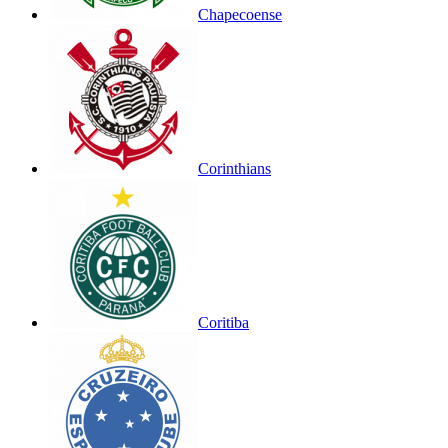
Chapecoense
Corinthians
Coritiba