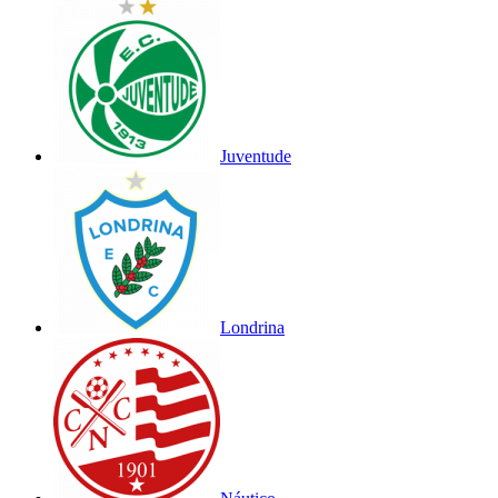
Juventude
Londrina