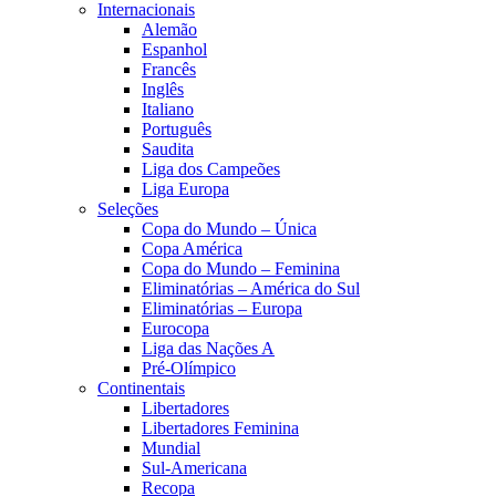
Internacionais
Alemão
Espanhol
Francês
Inglês
Italiano
Português
Saudita
Liga dos Campeões
Liga Europa
Seleções
Copa do Mundo – Única
Copa América
Copa do Mundo – Feminina
Eliminatórias – América do Sul
Eliminatórias – Europa
Eurocopa
Liga das Nações A
Pré-Olímpico
Continentais
Libertadores
Libertadores Feminina
Mundial
Sul-Americana
Recopa