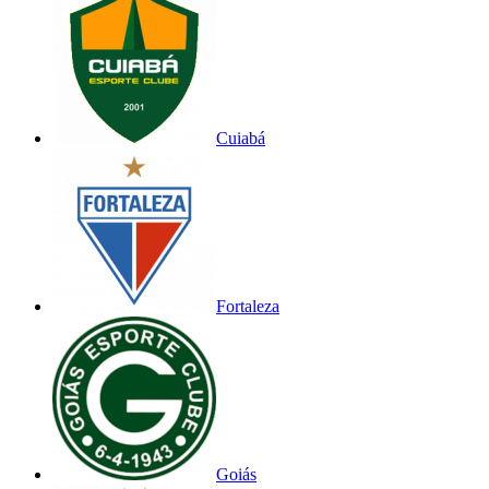
Cuiabá
Fortaleza
Goiás