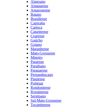
Alagoano
Amapaense
Amazonense
Baiano
Brasiliense
Capixaba
Carioca
Catarinense
Cearense
Gaúcho
Goiano
Maranhense
Mato-Grossense
Mineiro
Paraense
Paraibano
Paranaense
Pernambucano
Piauiense
Potiguar
Rondoniense
Roraimense
Sergipano
Sul-Mato-Grossense
Tocantinense