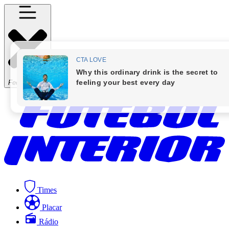
Fechar Menu
Times
Placar
Rádio