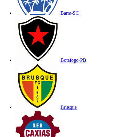
Barra-SC
Botafogo-PB
Brusque