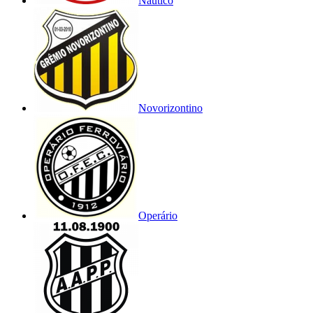
Náutico
Novorizontino
Operário