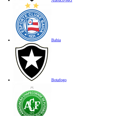
Atlético-MG
Bahia
Botafogo