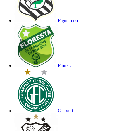
Figueirense
Floresta
Guarani