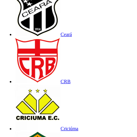
Ceará
CRB
Criciúma