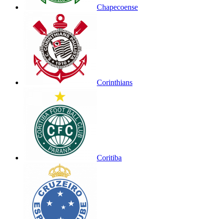
Chapecoense
Corinthians
Coritiba