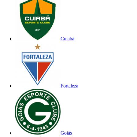
Cuiabá
Fortaleza
Goiás