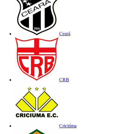
Ceará
CRB
Criciúma