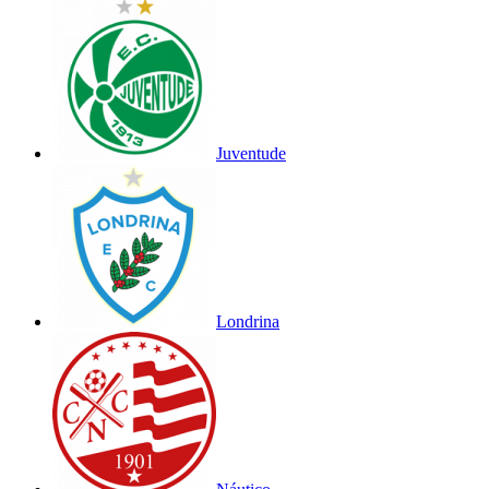
Juventude
Londrina