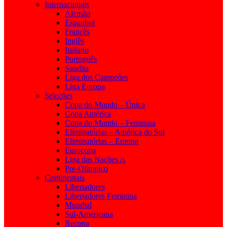
Internacionais
Alemão
Espanhol
Francês
Inglês
Italiano
Português
Saudita
Liga dos Campeões
Liga Europa
Seleções
Copa do Mundo – Única
Copa América
Copa do Mundo – Feminina
Eliminatórias – América do Sul
Eliminatórias – Europa
Eurocopa
Liga das Nações A
Pré-Olímpico
Continentais
Libertadores
Libertadores Feminina
Mundial
Sul-Americana
Recopa