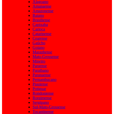
Alagoano
Amapaense
Amazonense
Baiano
Brasiliense
Capixaba
Carioca
Catarinense
Cearense
Gaúcho
Goiano
Maranhense
Mato-Grossense
Mineiro
Paraense
Paraibano
Paranaense
Pernambucano
Piauiense
Potiguar
Rondoniense
Roraimense
Sergipano
Sul-Mato-Grossense
Tocantinense