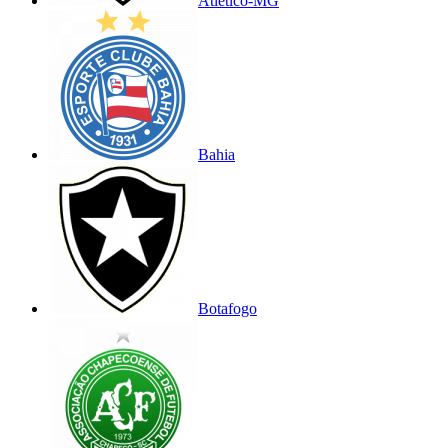
Atlético-MG
Bahia
Botafogo