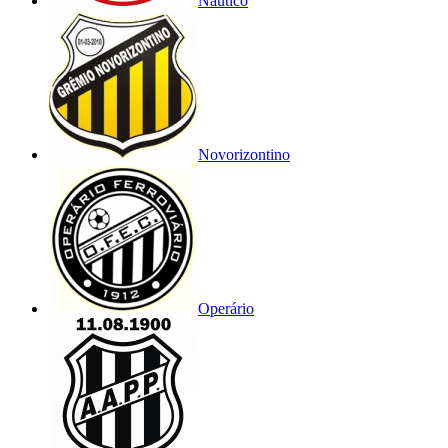
Náutico
Novorizontino
Operário