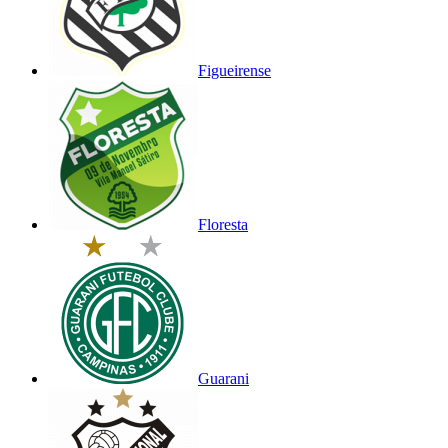
Figueirense
Floresta
Guarani