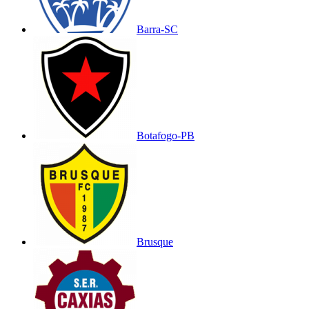
Barra-SC
Botafogo-PB
Brusque