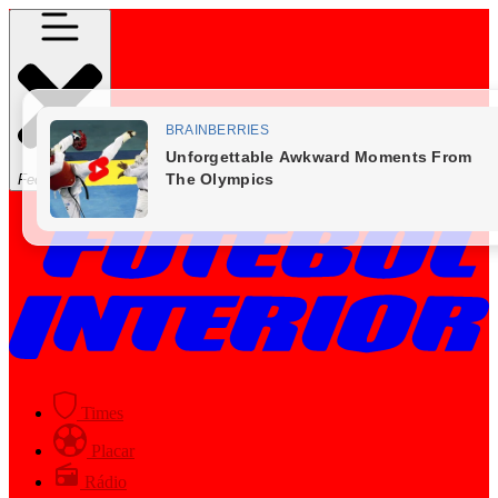
Fechar Menu
Times
Placar
Rádio