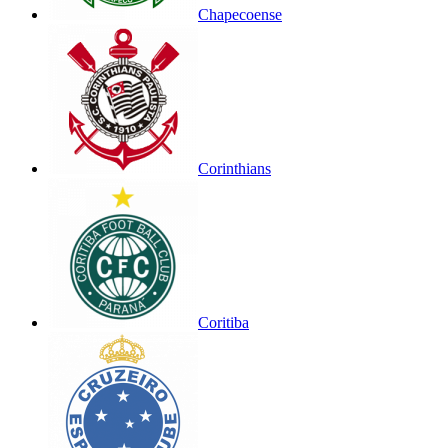
Chapecoense
Corinthians
Coritiba