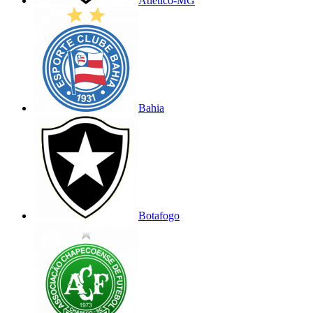
Atlético-MG
Bahia
Botafogo