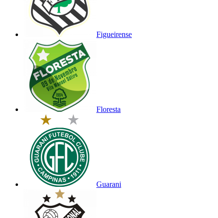
Figueirense
Floresta
Guarani