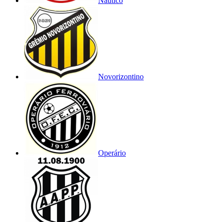
Náutico
Novorizontino
Operário