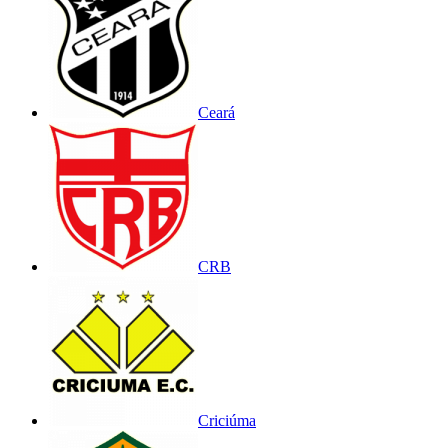
Ceará
CRB
Criciúma