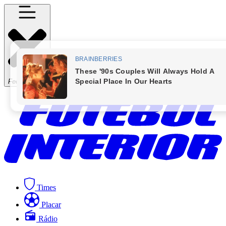
Fechar Menu
Times
Placar
Rádio