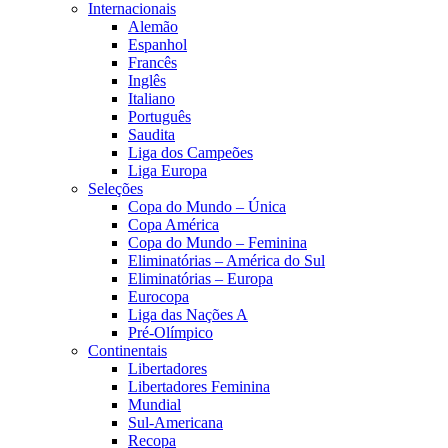
Internacionais
Alemão
Espanhol
Francês
Inglês
Italiano
Português
Saudita
Liga dos Campeões
Liga Europa
Seleções
Copa do Mundo – Única
Copa América
Copa do Mundo – Feminina
Eliminatórias – América do Sul
Eliminatórias – Europa
Eurocopa
Liga das Nações A
Pré-Olímpico
Continentais
Libertadores
Libertadores Feminina
Mundial
Sul-Americana
Recopa