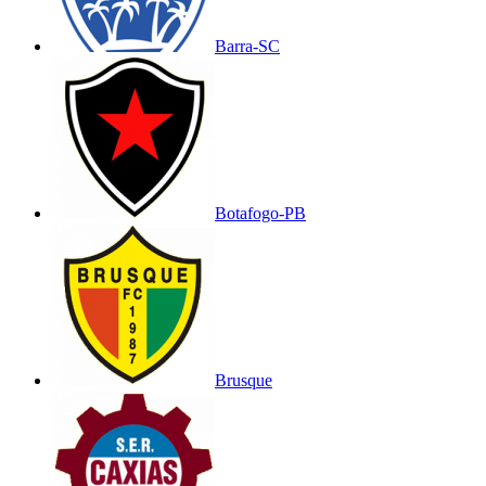
Barra-SC
Botafogo-PB
Brusque