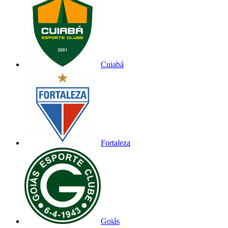
Cuiabá
Fortaleza
Goiás