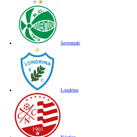
Juventude
Londrina