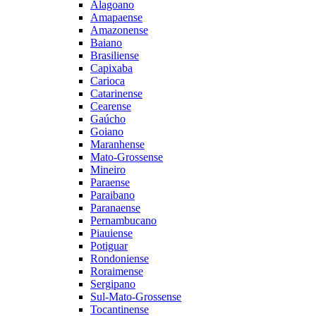
Alagoano
Amapaense
Amazonense
Baiano
Brasiliense
Capixaba
Carioca
Catarinense
Cearense
Gaúcho
Goiano
Maranhense
Mato-Grossense
Mineiro
Paraense
Paraibano
Paranaense
Pernambucano
Piauiense
Potiguar
Rondoniense
Roraimense
Sergipano
Sul-Mato-Grossense
Tocantinense