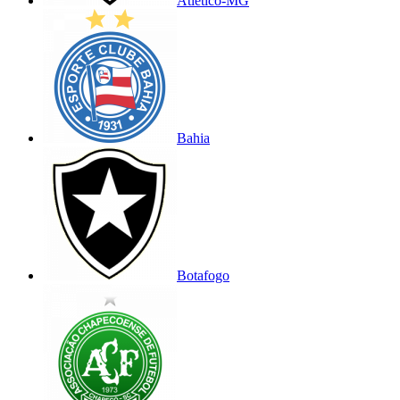
Atlético-MG
Bahia
Botafogo