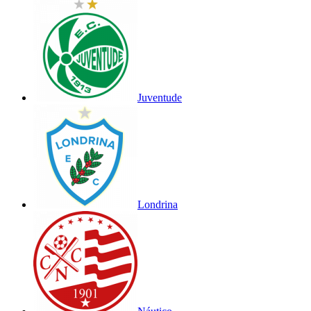
Juventude
Londrina