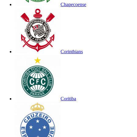
Chapecoense
Corinthians
Coritiba