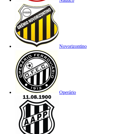
Náutico
Novorizontino
Operário