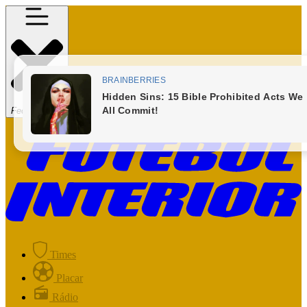
Fechar Menu
Times
Placar
Rádio