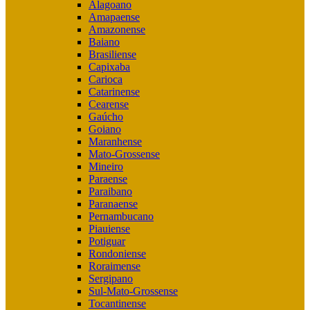
Alagoano
Amapaense
Amazonense
Baiano
Brasiliense
Capixaba
Carioca
Catarinense
Cearense
Gaúcho
Goiano
Maranhense
Mato-Grossense
Mineiro
Paraense
Paraibano
Paranaense
Pernambucano
Piauiense
Potiguar
Rondoniense
Roraimense
Sergipano
Sul-Mato-Grossense
Tocantinense