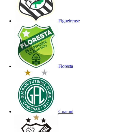
Figueirense
Floresta
Guarani