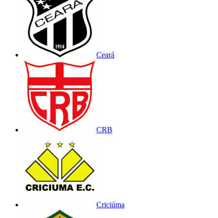
Ceará
CRB
Criciúma