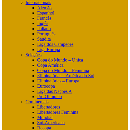
Internacionais
Alemão
Espanhol
Francês
Inglês
Italiano
Português
Saudita
Liga dos Campeões
Liga Europa
Seleções
Copa do Mundo – Única
Copa América
Copa do Mundo – Feminina
Eliminatórias – América do Sul
Eliminatórias – Europa
Eurocopa
Liga das Nações A
Pré-Olímpico
Continentais
Libertadores
Libertadores Feminina
Mundial
Sul-Americana
Recopa