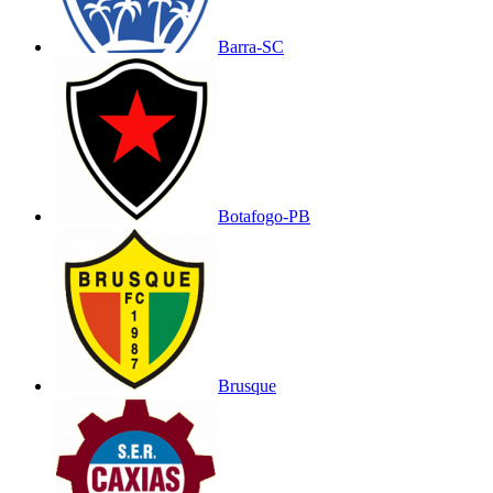
Barra-SC
Botafogo-PB
Brusque