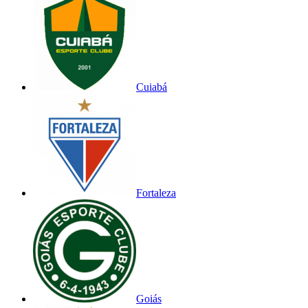
Cuiabá
Fortaleza
Goiás