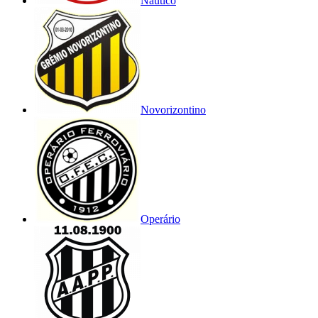
Náutico
Novorizontino
Operário