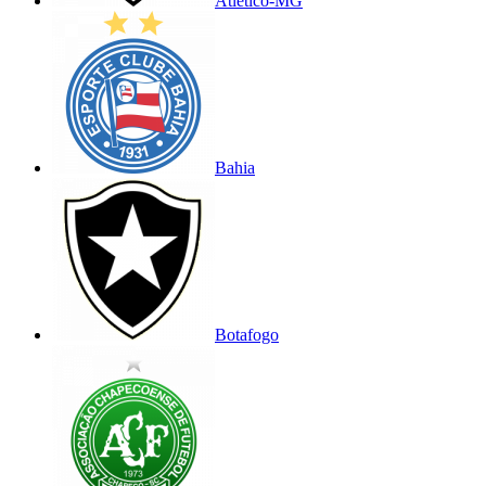
Atlético-MG
Bahia
Botafogo