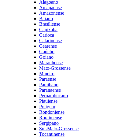
Alagoano
Amapaense
Amazonense
Baiano
Brasiliense
Capixaba
Carioca
Catarinense
Cearense
Gaúcho
Goiano
Maranhense
Mato-Grossense
Mineiro
Paraense
Paraibano
Paranaense
Pernambucano
Piauiense
Potiguar
Rondoniense
Roraimense
Sergipano
Sul-Mato-Grossense
Tocantinense