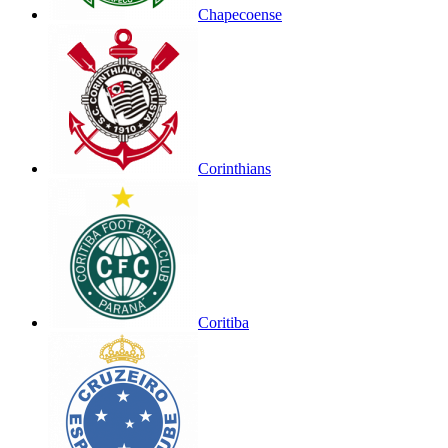
Chapecoense
Corinthians
Coritiba