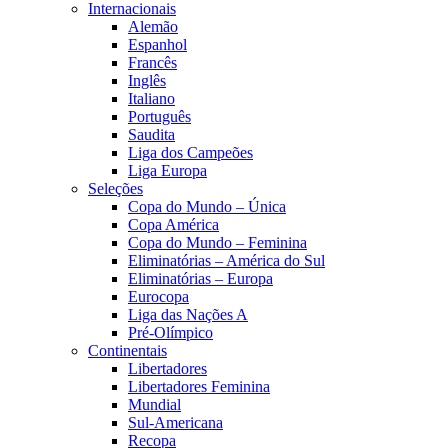
Internacionais
Alemão
Espanhol
Francês
Inglês
Italiano
Português
Saudita
Liga dos Campeões
Liga Europa
Seleções
Copa do Mundo – Única
Copa América
Copa do Mundo – Feminina
Eliminatórias – América do Sul
Eliminatórias – Europa
Eurocopa
Liga das Nações A
Pré-Olímpico
Continentais
Libertadores
Libertadores Feminina
Mundial
Sul-Americana
Recopa