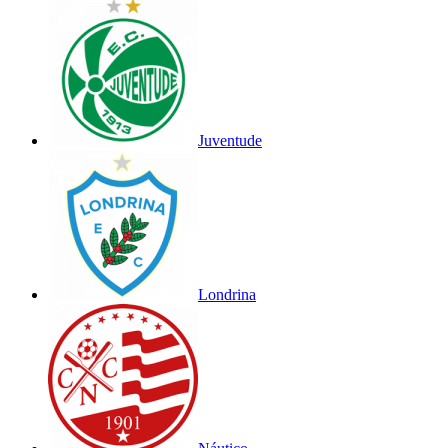
Juventude
Londrina