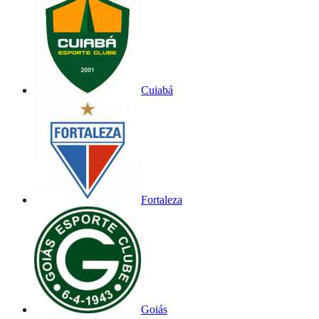
Cuiabá
Fortaleza
Goiás