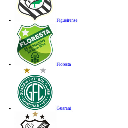
Figueirense
Floresta
Guarani