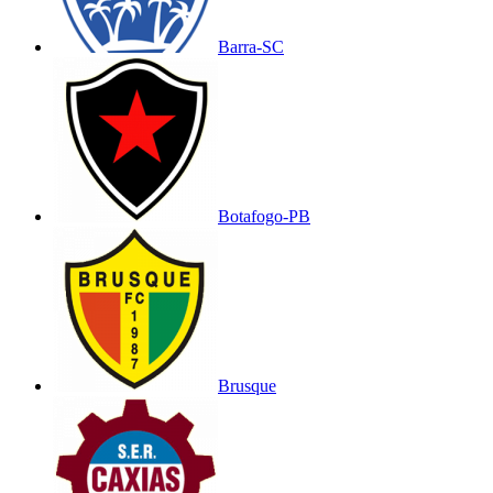
Barra-SC
Botafogo-PB
Brusque