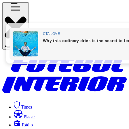
Fechar Menu
Times
Placar
Rádio