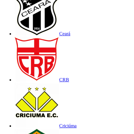
Ceará
CRB
Criciúma