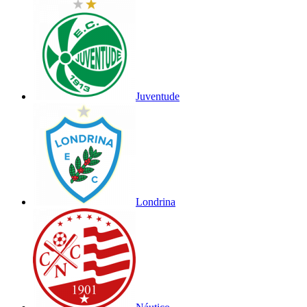
Juventude
Londrina