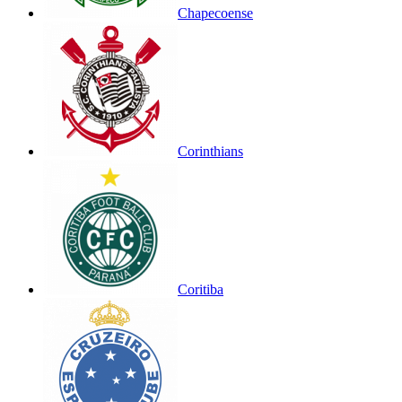
Chapecoense
Corinthians
Coritiba