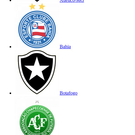
Atlético-MG
Bahia
Botafogo