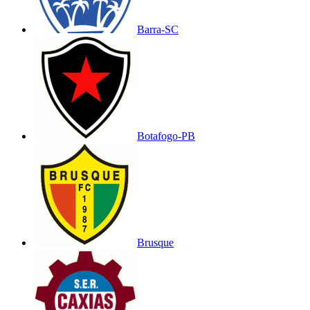
Barra-SC
Botafogo-PB
Brusque