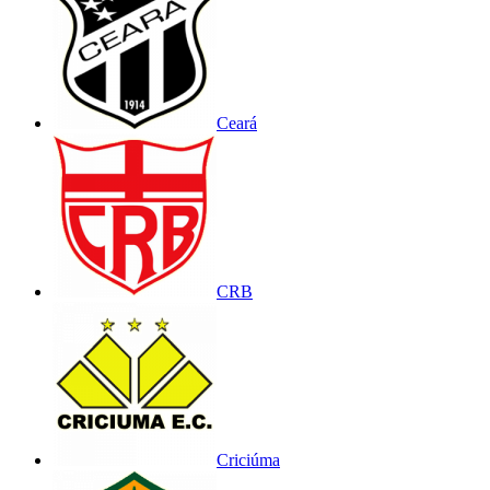
Ceará
CRB
Criciúma