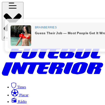
Fechar Menu
Times
Placar
Rádio