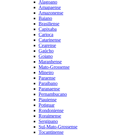
Alagoano
Amapaense
Amazonense
Baiano
Brasiliense
Capixaba
Carioca
Catarinense
Cearense
Gaúcho
Goiano
Maranhense
Mato-Grossense
Mineiro
Paraense
Paraibano
Paranaense
Pernambucano
Piauiense
Potiguar
Rondoniense
Roraimense
Sergipano
Sul-Mato-Grossense
Tocantinense