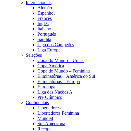
Internacionais
Alemão
Espanhol
Francês
Inglês
Italiano
Português
Saudita
Liga dos Campeões
Liga Europa
Seleções
Copa do Mundo – Única
Copa América
Copa do Mundo – Feminina
Eliminatórias – América do Sul
Eliminatórias – Europa
Eurocopa
Liga das Nações A
Pré-Olímpico
Continentais
Libertadores
Libertadores Feminina
Mundial
Sul-Americana
Recopa