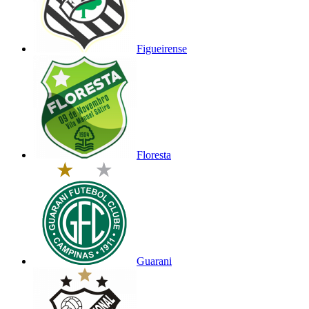
Figueirense
Floresta
Guarani