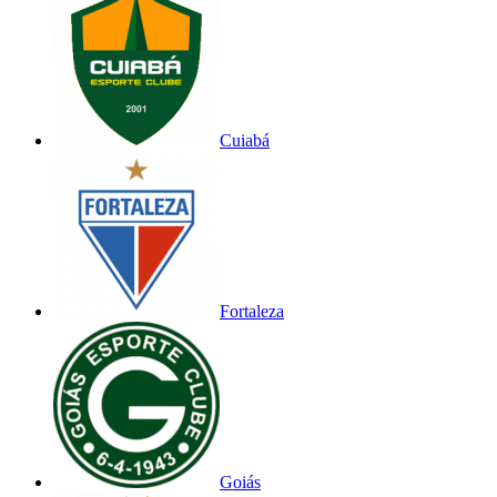
Cuiabá
Fortaleza
Goiás