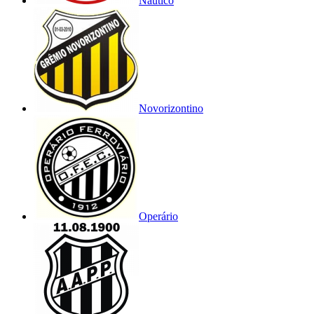
Náutico
Novorizontino
Operário