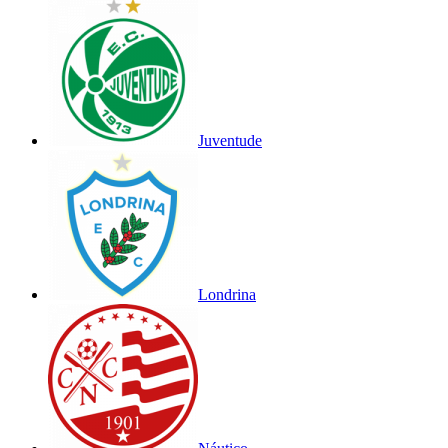
Juventude
Londrina