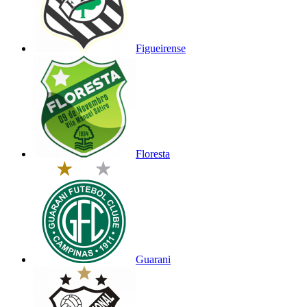
Figueirense
Floresta
Guarani