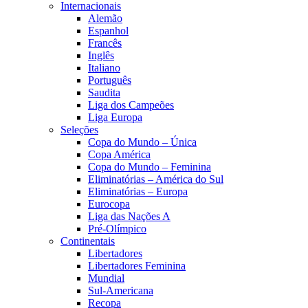
Internacionais
Alemão
Espanhol
Francês
Inglês
Italiano
Português
Saudita
Liga dos Campeões
Liga Europa
Seleções
Copa do Mundo – Única
Copa América
Copa do Mundo – Feminina
Eliminatórias – América do Sul
Eliminatórias – Europa
Eurocopa
Liga das Nações A
Pré-Olímpico
Continentais
Libertadores
Libertadores Feminina
Mundial
Sul-Americana
Recopa