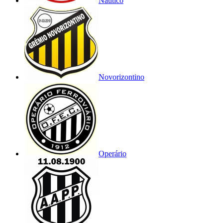
Náutico
Novorizontino
Operário