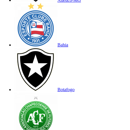
Atlético-MG
Bahia
Botafogo