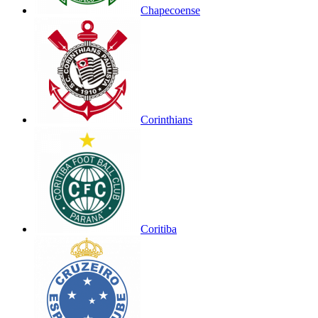
Chapecoense
Corinthians
Coritiba