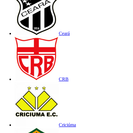
Ceará
CRB
Criciúma