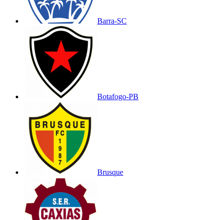
Barra-SC
Botafogo-PB
Brusque