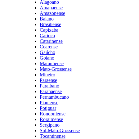
Alagoano
Amapaense
Amazonense
Baiano
Brasiliense
Capixaba
Carioca
Catarinense
Cearense
Gaúcho
Goiano
Maranhense
Mato-Grossense
Mineiro
Paraense
Paraibano
Paranaense
Pernambucano
Piauiense
Potiguar
Rondoniense
Roraimense
Sergipano
Sul-Mato-Grossense
Tocantinense