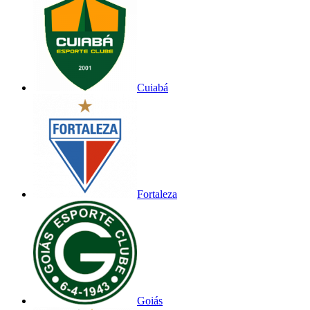
Cuiabá
Fortaleza
Goiás