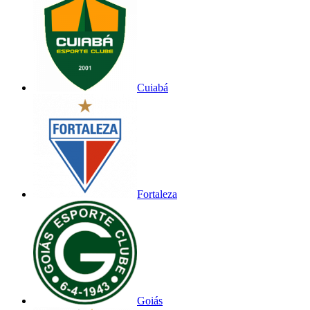
Cuiabá
Fortaleza
Goiás