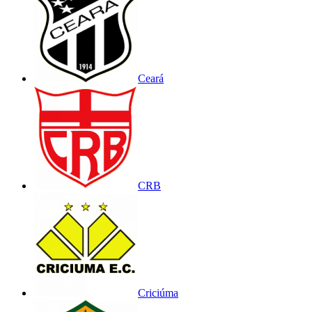
Ceará
CRB
Criciúma