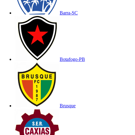
Barra-SC
Botafogo-PB
Brusque