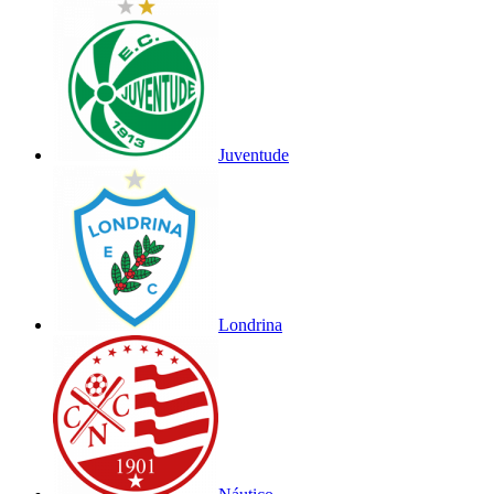
Juventude
Londrina