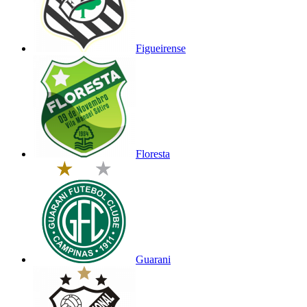
Figueirense
Floresta
Guarani