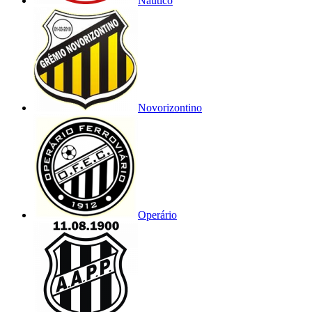
Náutico
Novorizontino
Operário