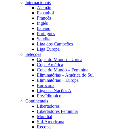
Internacionais
Alemão
Espanhol
Francês
Inglês
Italiano
Português
Saudita
Liga dos Campeões
Liga Europa
Seleções
Copa do Mundo – Única
Copa América
Copa do Mundo – Feminina
Eliminatórias – América do Sul
Eliminatórias – Europa
Eurocopa
Liga das Nações A
Pré-Olímpico
Continentais
Libertadores
Libertadores Feminina
Mundial
Sul-Americana
Recopa