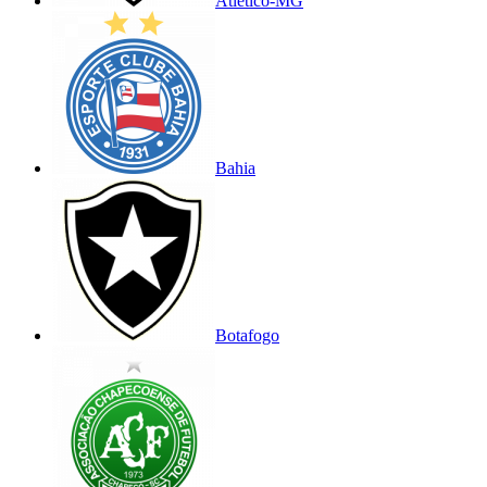
Atlético-MG
Bahia
Botafogo