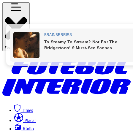
Fechar Menu
Times
Placar
Rádio