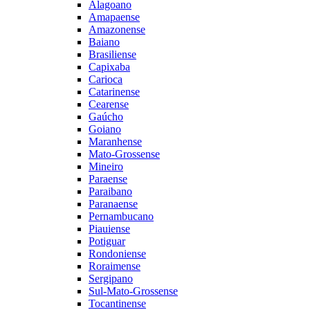
Alagoano
Amapaense
Amazonense
Baiano
Brasiliense
Capixaba
Carioca
Catarinense
Cearense
Gaúcho
Goiano
Maranhense
Mato-Grossense
Mineiro
Paraense
Paraibano
Paranaense
Pernambucano
Piauiense
Potiguar
Rondoniense
Roraimense
Sergipano
Sul-Mato-Grossense
Tocantinense