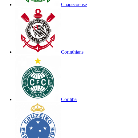
Chapecoense
Corinthians
Coritiba