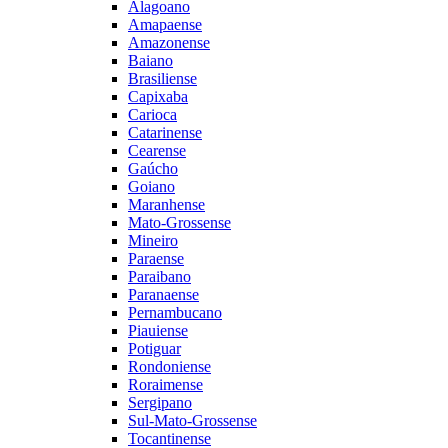
Alagoano
Amapaense
Amazonense
Baiano
Brasiliense
Capixaba
Carioca
Catarinense
Cearense
Gaúcho
Goiano
Maranhense
Mato-Grossense
Mineiro
Paraense
Paraibano
Paranaense
Pernambucano
Piauiense
Potiguar
Rondoniense
Roraimense
Sergipano
Sul-Mato-Grossense
Tocantinense