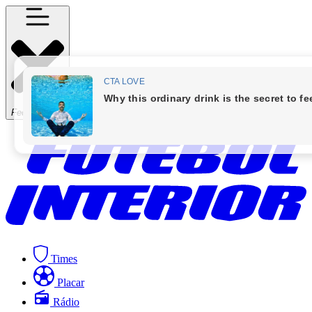
Fechar Menu
Times
Placar
Rádio