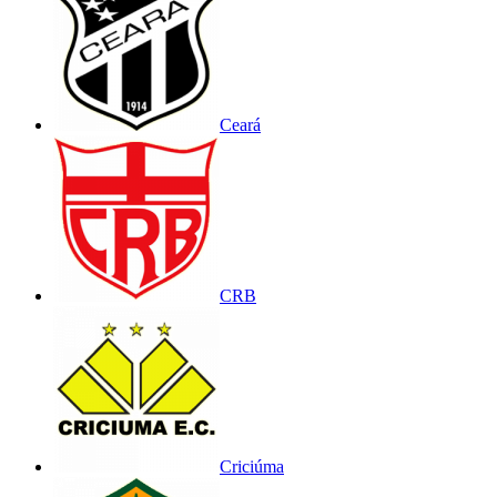
Ceará
CRB
Criciúma