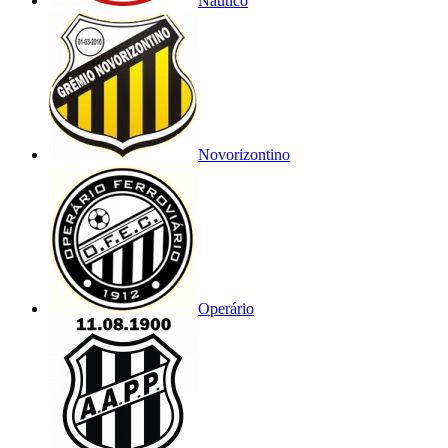
Náutico
Novorizontino
Operário