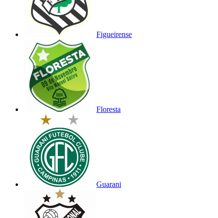
Figueirense
Floresta
Guarani