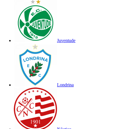
Juventude
Londrina