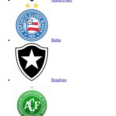
Atlético-MG
Bahia
Botafogo