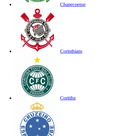
Chapecoense
Corinthians
Coritiba