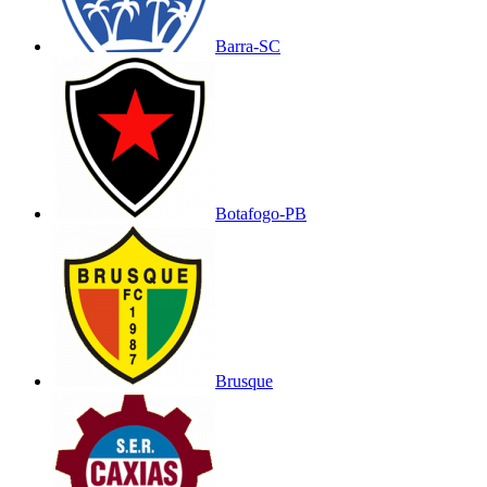
Barra-SC
Botafogo-PB
Brusque