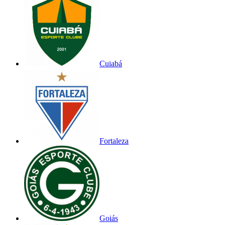
Cuiabá
Fortaleza
Goiás