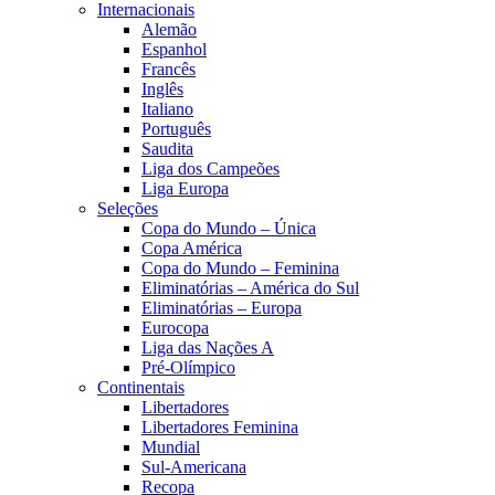
Internacionais
Alemão
Espanhol
Francês
Inglês
Italiano
Português
Saudita
Liga dos Campeões
Liga Europa
Seleções
Copa do Mundo – Única
Copa América
Copa do Mundo – Feminina
Eliminatórias – América do Sul
Eliminatórias – Europa
Eurocopa
Liga das Nações A
Pré-Olímpico
Continentais
Libertadores
Libertadores Feminina
Mundial
Sul-Americana
Recopa