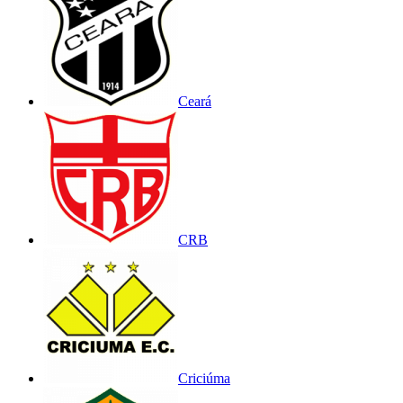
Ceará
CRB
Criciúma