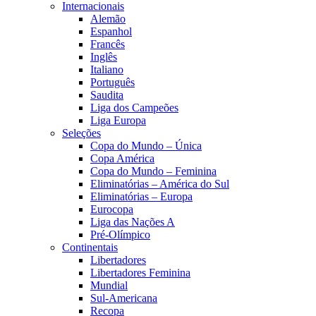
Internacionais
Alemão
Espanhol
Francês
Inglês
Italiano
Português
Saudita
Liga dos Campeões
Liga Europa
Seleções
Copa do Mundo – Única
Copa América
Copa do Mundo – Feminina
Eliminatórias – América do Sul
Eliminatórias – Europa
Eurocopa
Liga das Nações A
Pré-Olímpico
Continentais
Libertadores
Libertadores Feminina
Mundial
Sul-Americana
Recopa