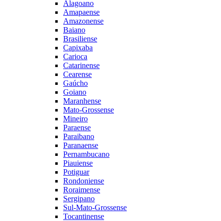
Alagoano
Amapaense
Amazonense
Baiano
Brasiliense
Capixaba
Carioca
Catarinense
Cearense
Gaúcho
Goiano
Maranhense
Mato-Grossense
Mineiro
Paraense
Paraibano
Paranaense
Pernambucano
Piauiense
Potiguar
Rondoniense
Roraimense
Sergipano
Sul-Mato-Grossense
Tocantinense