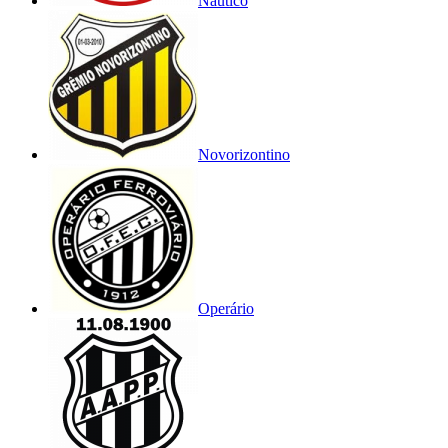
Náutico
Novorizontino
Operário