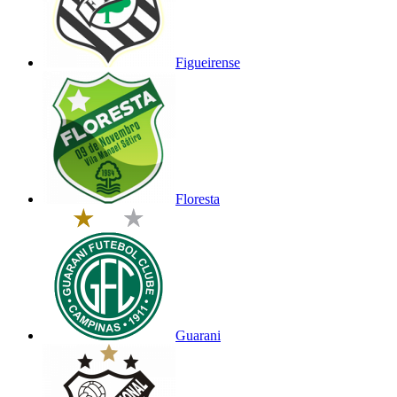
Figueirense
Floresta
Guarani