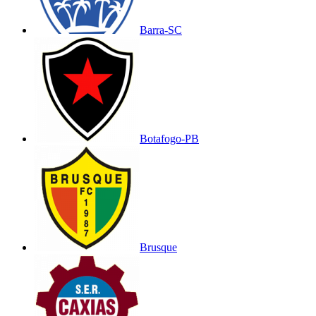
Barra-SC
Botafogo-PB
Brusque