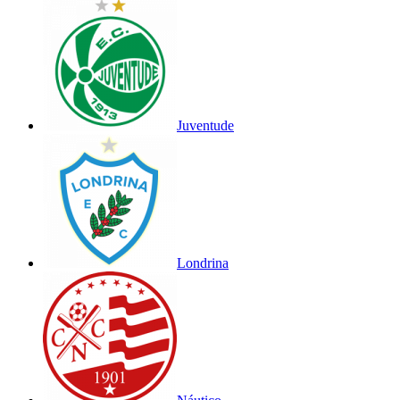
Juventude
Londrina