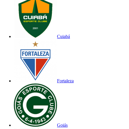
Cuiabá
Fortaleza
Goiás