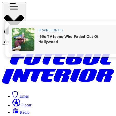
Fechar Menu
Times
Placar
Rádio