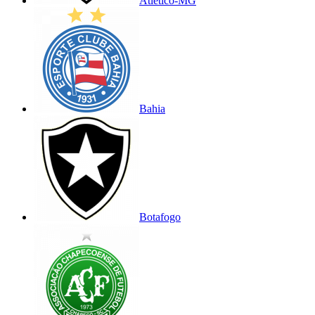
Atlético-MG
Bahia
Botafogo