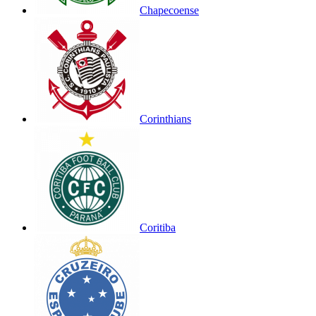
Chapecoense
Corinthians
Coritiba