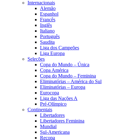
Internacionais
Alemão
Espanhol
Francês
Inglês
Italiano
Português
Saudita
Liga dos Campeões
Liga Europa
Seleções
Copa do Mundo – Única
Copa América
Copa do Mundo – Feminina
Eliminatórias – América do Sul
Eliminatórias – Europa
Eurocopa
Liga das Nações A
Pré-Olímpico
Continentais
Libertadores
Libertadores Feminina
Mundial
Sul-Americana
Recopa