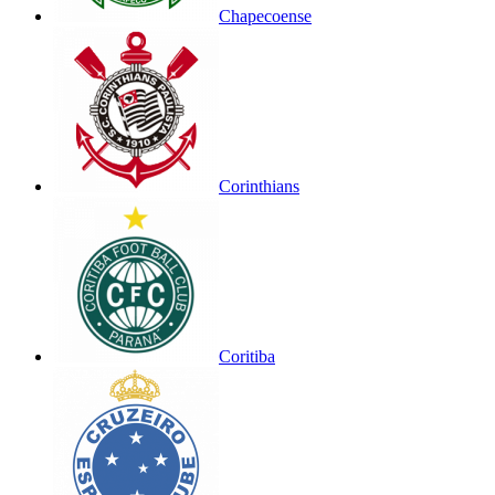
Chapecoense
Corinthians
Coritiba