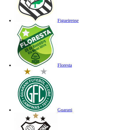
Figueirense
Floresta
Guarani