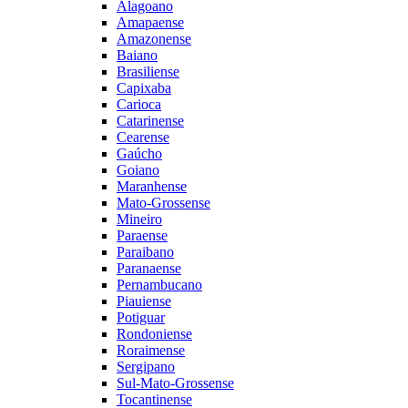
Alagoano
Amapaense
Amazonense
Baiano
Brasiliense
Capixaba
Carioca
Catarinense
Cearense
Gaúcho
Goiano
Maranhense
Mato-Grossense
Mineiro
Paraense
Paraibano
Paranaense
Pernambucano
Piauiense
Potiguar
Rondoniense
Roraimense
Sergipano
Sul-Mato-Grossense
Tocantinense