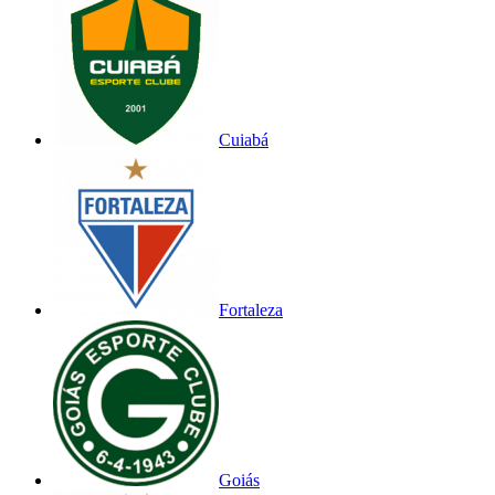
Cuiabá
Fortaleza
Goiás