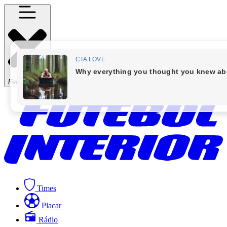
Fechar Menu
Times
Placar
Rádio