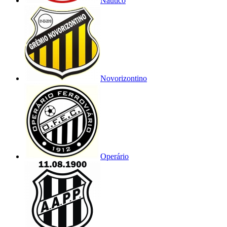
Náutico
Novorizontino
Operário