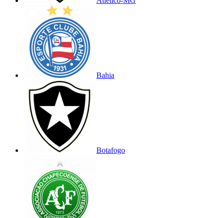
Atlético-MG
Bahia
Botafogo