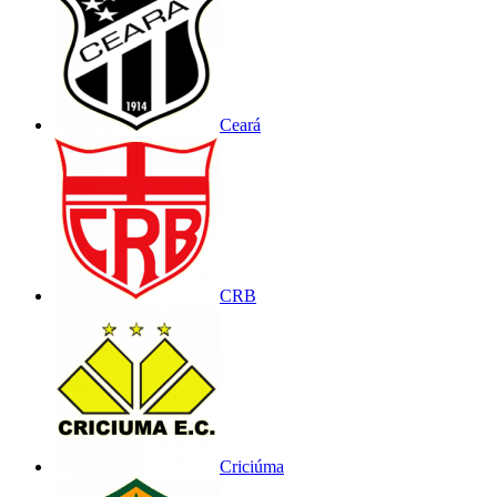
Ceará
CRB
Criciúma