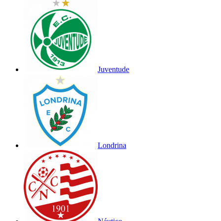
Juventude
Londrina