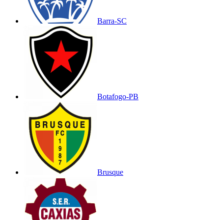
Barra-SC
Botafogo-PB
Brusque