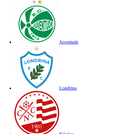
Juventude
Londrina