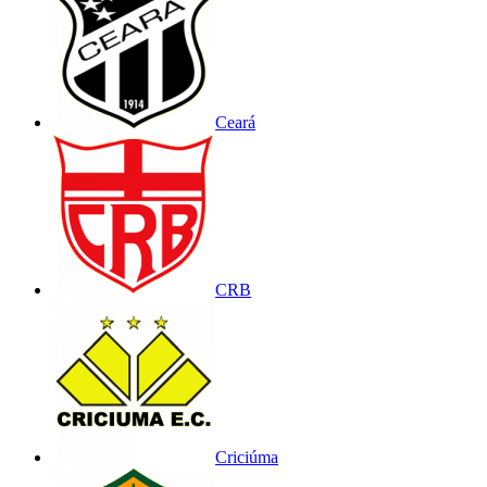
Ceará
CRB
Criciúma