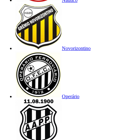
Náutico
Novorizontino
Operário