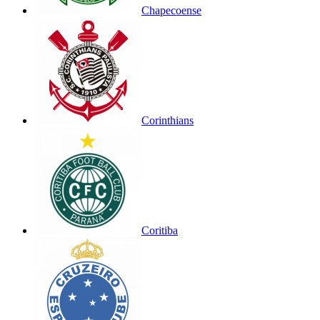
Chapecoense
Corinthians
Coritiba