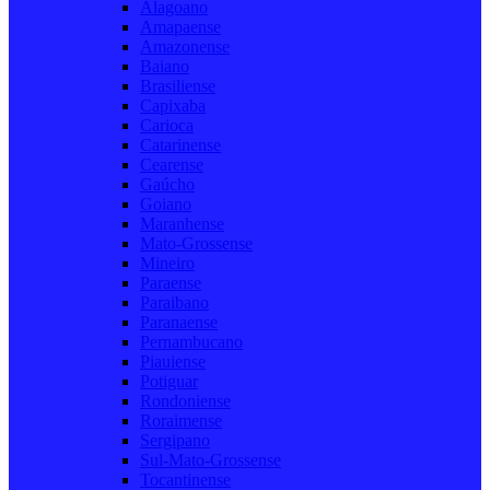
Alagoano
Amapaense
Amazonense
Baiano
Brasiliense
Capixaba
Carioca
Catarinense
Cearense
Gaúcho
Goiano
Maranhense
Mato-Grossense
Mineiro
Paraense
Paraibano
Paranaense
Pernambucano
Piauiense
Potiguar
Rondoniense
Roraimense
Sergipano
Sul-Mato-Grossense
Tocantinense