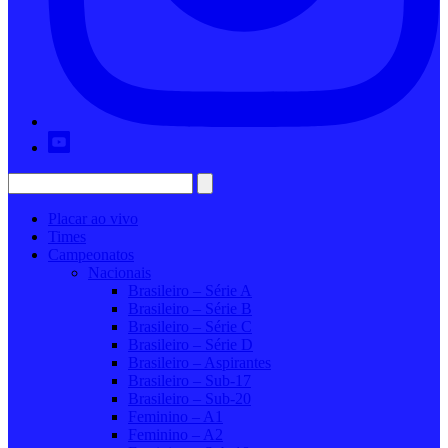
Placar ao vivo
Times
Campeonatos
Nacionais
Brasileiro – Série A
Brasileiro – Série B
Brasileiro – Série C
Brasileiro – Série D
Brasileiro – Aspirantes
Brasileiro – Sub-17
Brasileiro – Sub-20
Feminino – A1
Feminino – A2