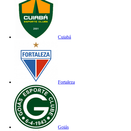
Cuiabá
Fortaleza
Goiás