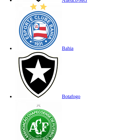
Atlético-MG
Bahia
Botafogo