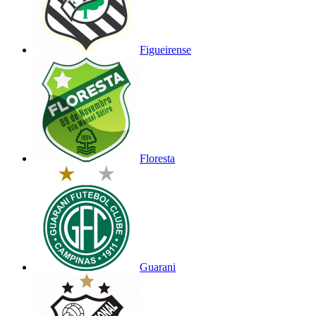
Figueirense
Floresta
Guarani