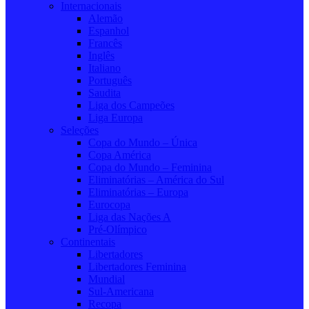
Internacionais
Alemão
Espanhol
Francês
Inglês
Italiano
Português
Saudita
Liga dos Campeões
Liga Europa
Seleções
Copa do Mundo – Única
Copa América
Copa do Mundo – Feminina
Eliminatórias – América do Sul
Eliminatórias – Europa
Eurocopa
Liga das Nações A
Pré-Olímpico
Continentais
Libertadores
Libertadores Feminina
Mundial
Sul-Americana
Recopa