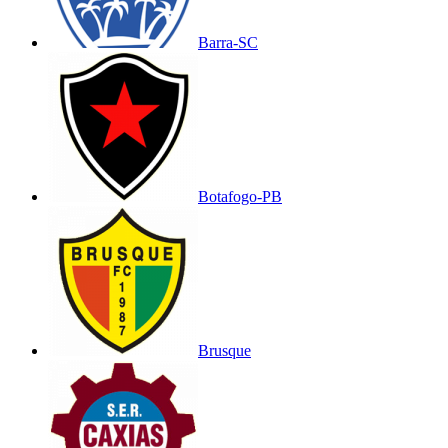
Barra-SC
Botafogo-PB
Brusque