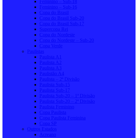
Feminino – Sub-18
Feminino – Sub-16
Copa do Brasil
Copa do Brasil Sub-20
Copa do Brasil Sub-17
Supercopa Rei
Copa do Nordeste
Copa do Nordeste – Sub-20
Copa Verde
Paulistas
Paulista A1
Paulista A2
Paulista A3
Paulistão A4
Paulista – 2ª Divisão
Paulista Sub-15
Paulista Sub-17
Paulista Sub-20 – 1ª Divisão
Paulista Sub-20 – 2ª Divisão
Paulista Feminino
Copa Paulista
Copa Paulista Feminina
Copa SP
Outros Estados
Acreano