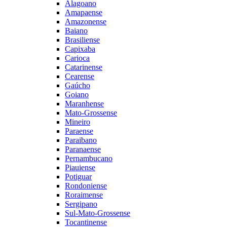
Alagoano
Amapaense
Amazonense
Baiano
Brasiliense
Capixaba
Carioca
Catarinense
Cearense
Gaúcho
Goiano
Maranhense
Mato-Grossense
Mineiro
Paraense
Paraibano
Paranaense
Pernambucano
Piauiense
Potiguar
Rondoniense
Roraimense
Sergipano
Sul-Mato-Grossense
Tocantinense