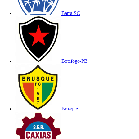
Barra-SC
Botafogo-PB
Brusque