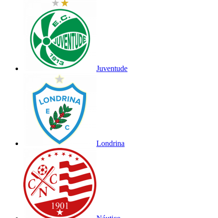
Juventude
Londrina