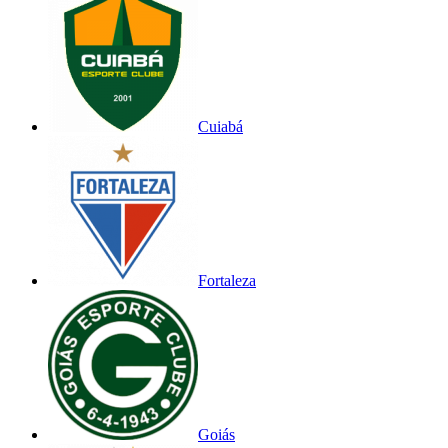
Cuiabá
Fortaleza
Goiás