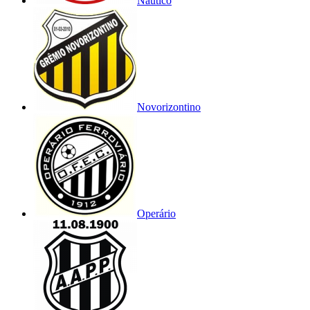
Náutico
Novorizontino
Operário