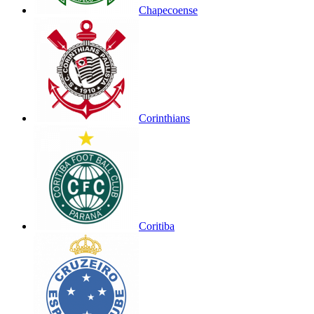
Chapecoense
Corinthians
Coritiba