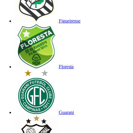
Figueirense
Floresta
Guarani