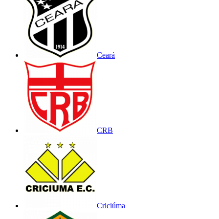
Ceará
CRB
Criciúma