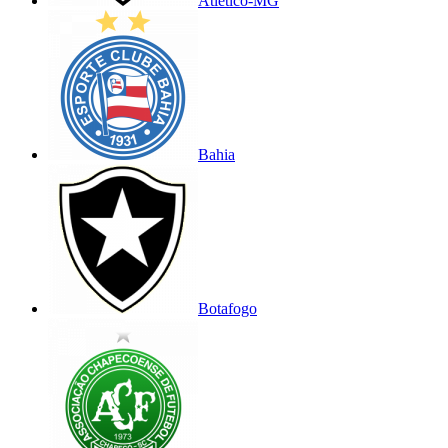
Atlético-MG
Bahia
Botafogo