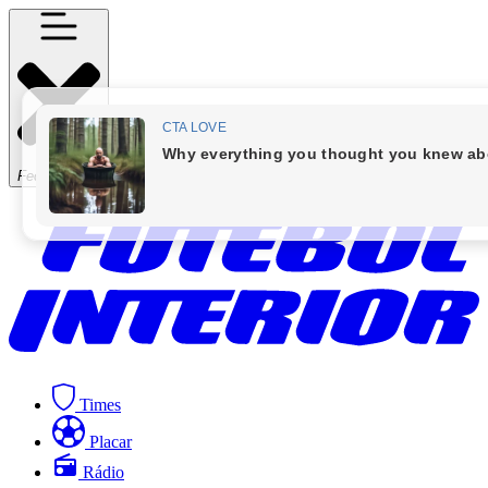
Fechar Menu
Times
Placar
Rádio