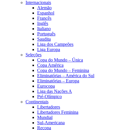
Internacionais
Alemão
Espanhol
Francês
Inglês
Italiano
Português
Saudita
Liga dos Campeões
Liga Europa
Seleções
Copa do Mundo – Única
Copa América
Copa do Mundo – Feminina
Eliminatórias – América do Sul
Eliminatórias – Europa
Eurocopa
Liga das Nações A
Pré-Olímpico
Continentais
Libertadores
Libertadores Feminina
Mundial
Sul-Americana
Recopa