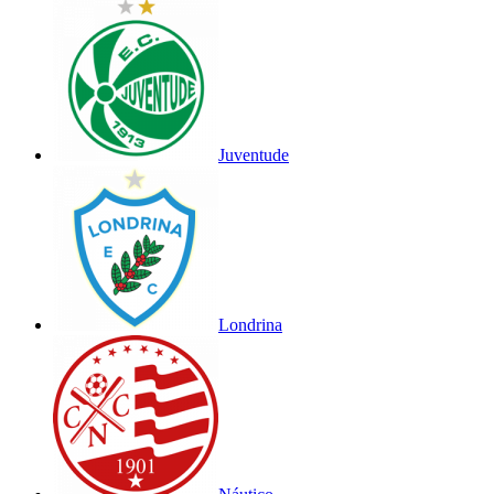
Juventude
Londrina