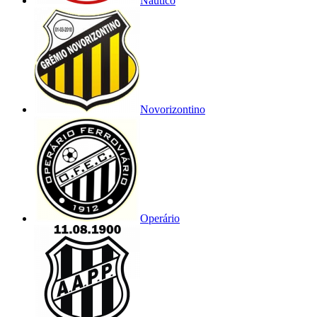
Náutico
Novorizontino
Operário