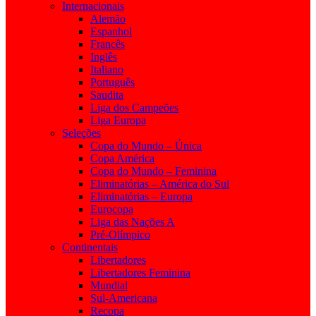
Internacionais
Alemão
Espanhol
Francês
Inglês
Italiano
Português
Saudita
Liga dos Campeões
Liga Europa
Seleções
Copa do Mundo – Única
Copa América
Copa do Mundo – Feminina
Eliminatórias – América do Sul
Eliminatórias – Europa
Eurocopa
Liga das Nações A
Pré-Olímpico
Continentais
Libertadores
Libertadores Feminina
Mundial
Sul-Americana
Recopa