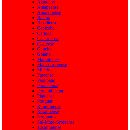
Alagoano
Amapaense
Amazonense
Baiano
Brasiliense
Capixaba
Carioca
Catarinense
Cearense
Gaúcho
Goiano
Maranhense
Mato-Grossense
Mineiro
Paraense
Paraibano
Paranaense
Pernambucano
Piauiense
Potiguar
Rondoniense
Roraimense
Sergipano
Sul-Mato-Grossense
Tocantinense