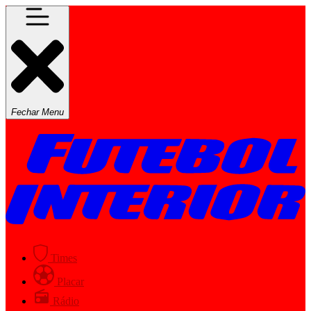
Fechar Menu
Times
Placar
Rádio