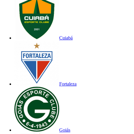
Cuiabá
Fortaleza
Goiás