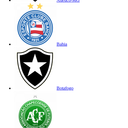
Atlético-MG
Bahia
Botafogo