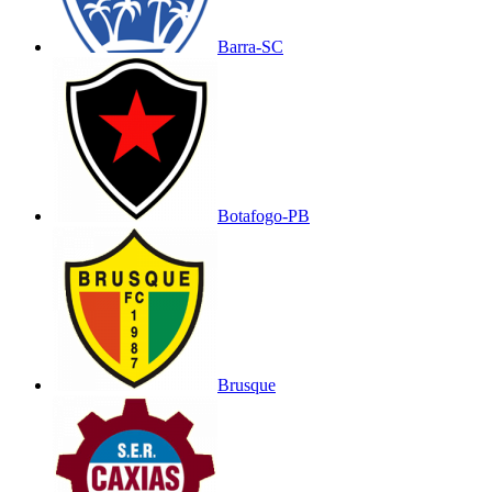
Barra-SC
Botafogo-PB
Brusque