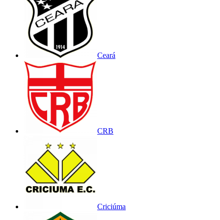
Ceará
CRB
Criciúma