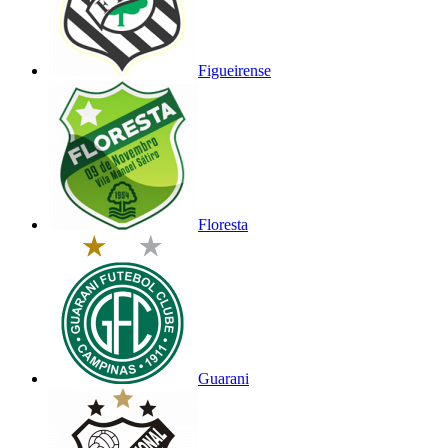
Figueirense
Floresta
Guarani