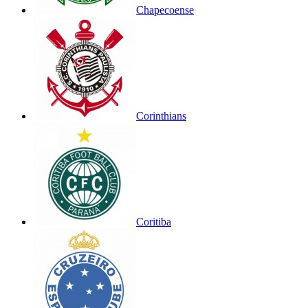
Chapecoense
Corinthians
Coritiba