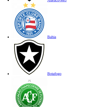
Atlético-MG
Bahia
Botafogo