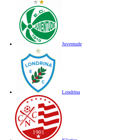
Juventude
Londrina