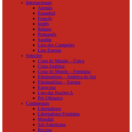
Internacionais
Alemão
Espanhol
Francês
Inglês
Italiano
Português
Saudita
Liga dos Campeões
Liga Europa
Seleções
Copa do Mundo – Única
Copa América
Copa do Mundo – Feminina
Eliminatórias – América do Sul
Eliminatórias – Europa
Eurocopa
Liga das Nações A
Pré-Olímpico
Continentais
Libertadores
Libertadores Feminina
Mundial
Sul-Americana
Recopa