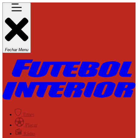
Fechar Menu
Times
Placar
Rádio