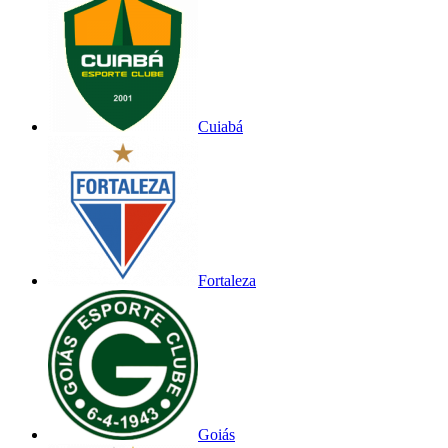
Cuiabá
Fortaleza
Goiás