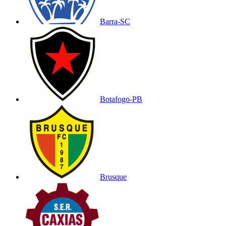
Barra-SC
Botafogo-PB
Brusque