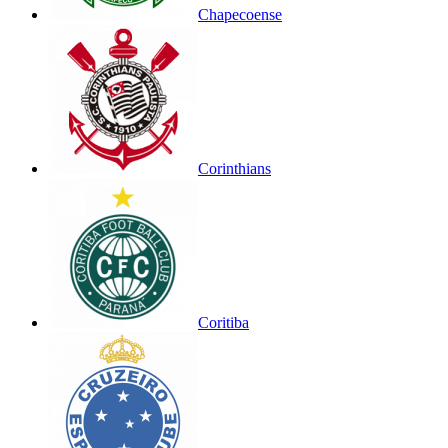
Chapecoense
Corinthians
Coritiba