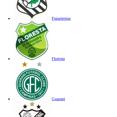
Figueirense
Floresta
Guarani