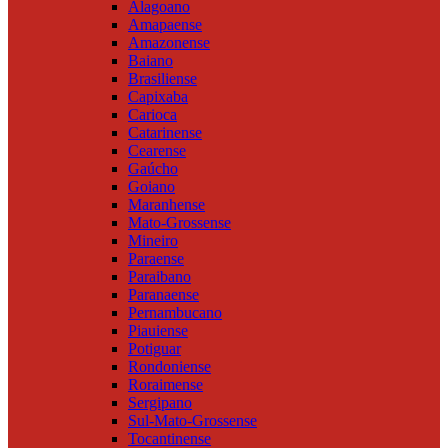
Alagoano
Amapaense
Amazonense
Baiano
Brasiliense
Capixaba
Carioca
Catarinense
Cearense
Gaúcho
Goiano
Maranhense
Mato-Grossense
Mineiro
Paraense
Paraibano
Paranaense
Pernambucano
Piauiense
Potiguar
Rondoniense
Roraimense
Sergipano
Sul-Mato-Grossense
Tocantinense