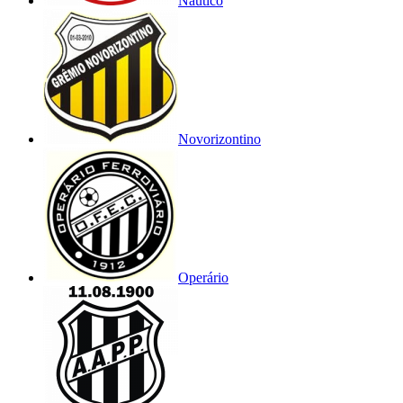
Náutico
Novorizontino
Operário