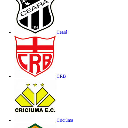
Ceará
CRB
Criciúma