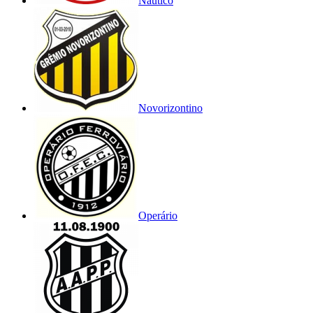
Náutico
Novorizontino
Operário