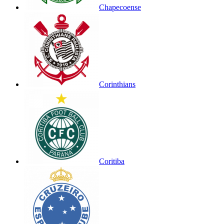
Chapecoense
Corinthians
Coritiba