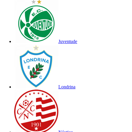
Juventude
Londrina