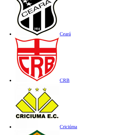
Ceará
CRB
Criciúma