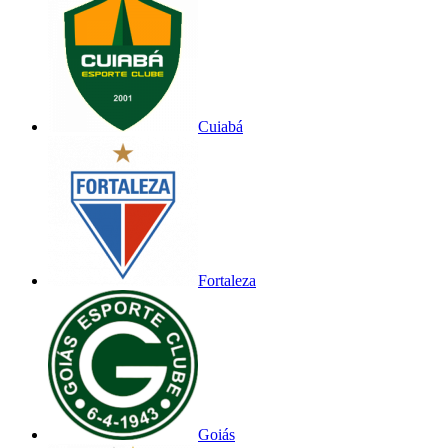
Cuiabá
Fortaleza
Goiás