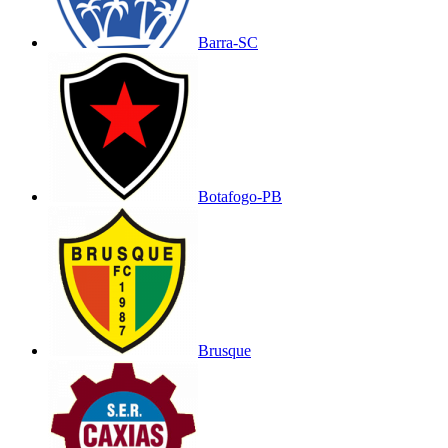
Barra-SC
Botafogo-PB
Brusque