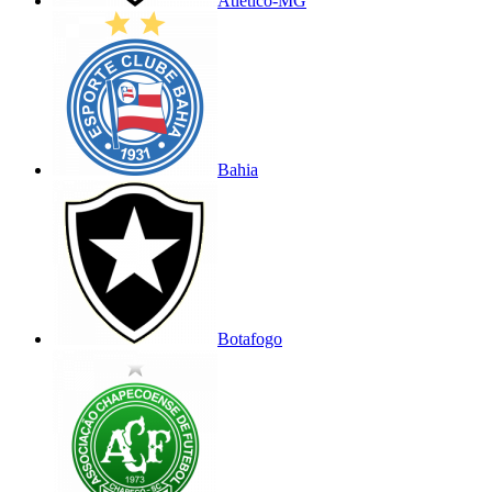
Atlético-MG
Bahia
Botafogo