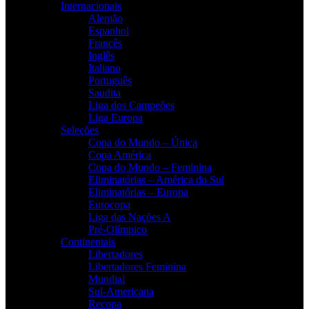
Internacionais
Alemão
Espanhol
Francês
Inglês
Italiano
Português
Saudita
Liga dos Campeões
Liga Europa
Seleções
Copa do Mundo – Única
Copa América
Copa do Mundo – Feminina
Eliminatórias – América do Sul
Eliminatórias – Europa
Eurocopa
Liga das Nações A
Pré-Olímpico
Continentais
Libertadores
Libertadores Feminina
Mundial
Sul-Americana
Recopa