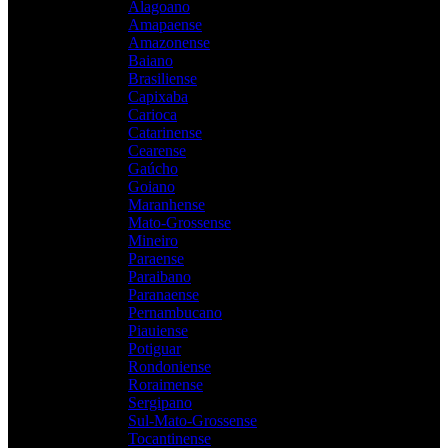
Alagoano
Amapaense
Amazonense
Baiano
Brasiliense
Capixaba
Carioca
Catarinense
Cearense
Gaúcho
Goiano
Maranhense
Mato-Grossense
Mineiro
Paraense
Paraibano
Paranaense
Pernambucano
Piauiense
Potiguar
Rondoniense
Roraimense
Sergipano
Sul-Mato-Grossense
Tocantinense