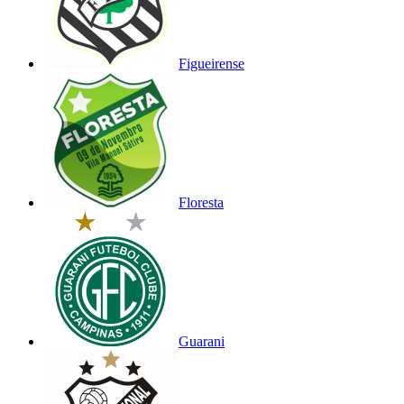
Figueirense
Floresta
Guarani