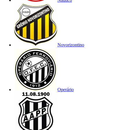
Náutico
Novorizontino
Operário