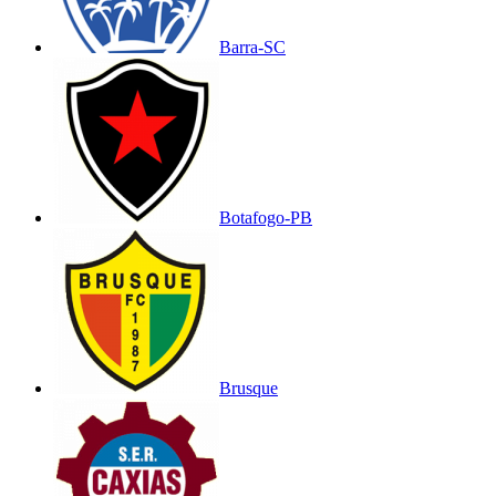
Barra-SC
Botafogo-PB
Brusque