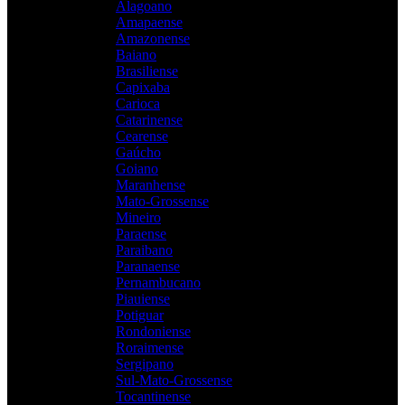
Alagoano
Amapaense
Amazonense
Baiano
Brasiliense
Capixaba
Carioca
Catarinense
Cearense
Gaúcho
Goiano
Maranhense
Mato-Grossense
Mineiro
Paraense
Paraibano
Paranaense
Pernambucano
Piauiense
Potiguar
Rondoniense
Roraimense
Sergipano
Sul-Mato-Grossense
Tocantinense