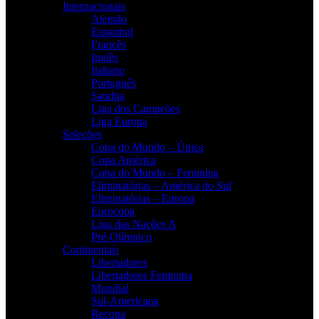
Internacionais
Alemão
Espanhol
Francês
Inglês
Italiano
Português
Saudita
Liga dos Campeões
Liga Europa
Seleções
Copa do Mundo – Única
Copa América
Copa do Mundo – Feminina
Eliminatórias – América do Sul
Eliminatórias – Europa
Eurocopa
Liga das Nações A
Pré-Olímpico
Continentais
Libertadores
Libertadores Feminina
Mundial
Sul-Americana
Recopa