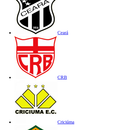
Ceará
CRB
Criciúma