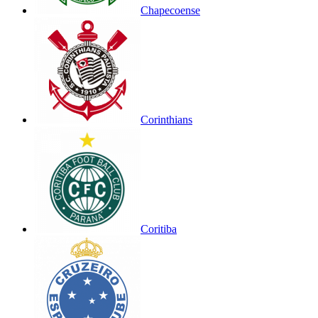
Chapecoense
Corinthians
Coritiba