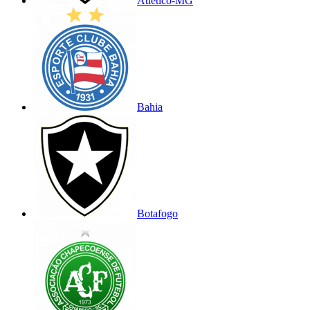
Atlético-MG
Bahia
Botafogo