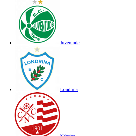
Juventude
Londrina