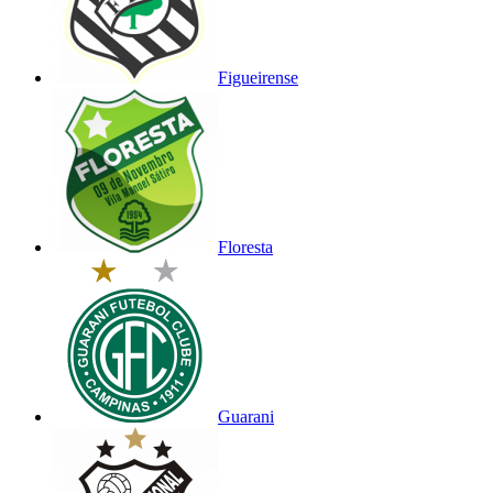
Figueirense
Floresta
Guarani