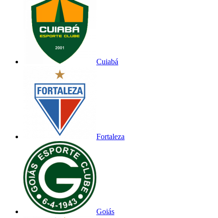
Cuiabá
Fortaleza
Goiás