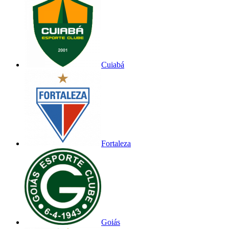
Cuiabá
Fortaleza
Goiás