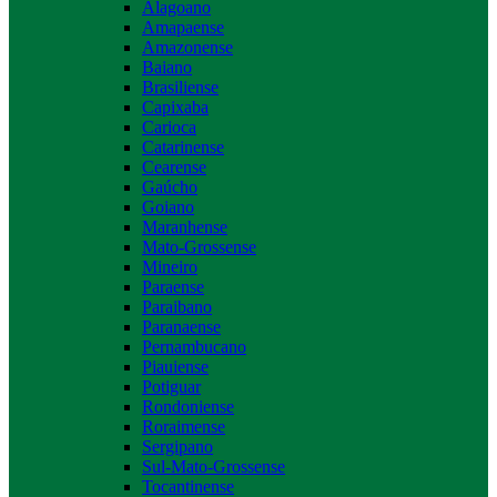
Alagoano
Amapaense
Amazonense
Baiano
Brasiliense
Capixaba
Carioca
Catarinense
Cearense
Gaúcho
Goiano
Maranhense
Mato-Grossense
Mineiro
Paraense
Paraibano
Paranaense
Pernambucano
Piauiense
Potiguar
Rondoniense
Roraimense
Sergipano
Sul-Mato-Grossense
Tocantinense