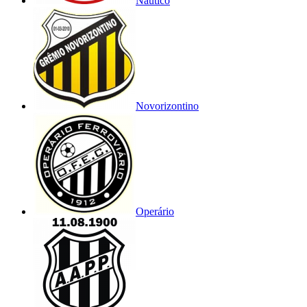
Náutico
Novorizontino
Operário