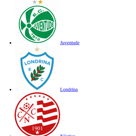
Juventude
Londrina