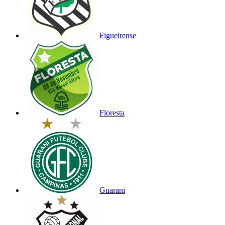
Figueirense
Floresta
Guarani