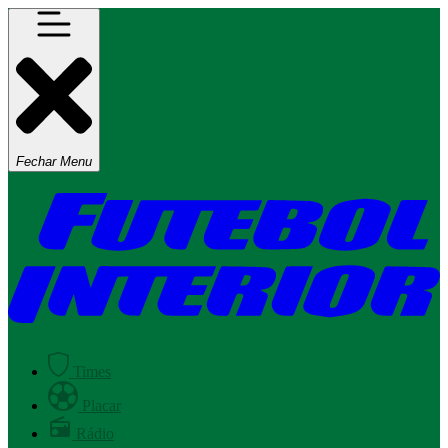
Fechar Menu
Times
Placar
Rádio