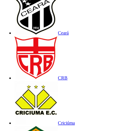
Ceará
CRB
Criciúma