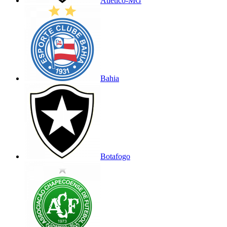
Atlético-MG
Bahia
Botafogo