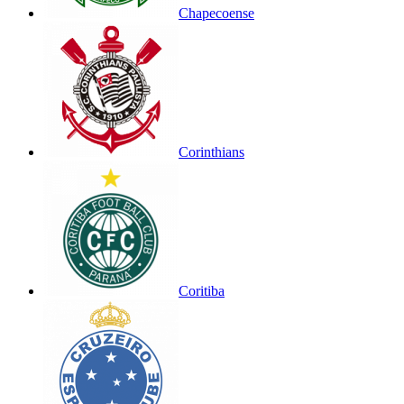
Chapecoense
Corinthians
Coritiba