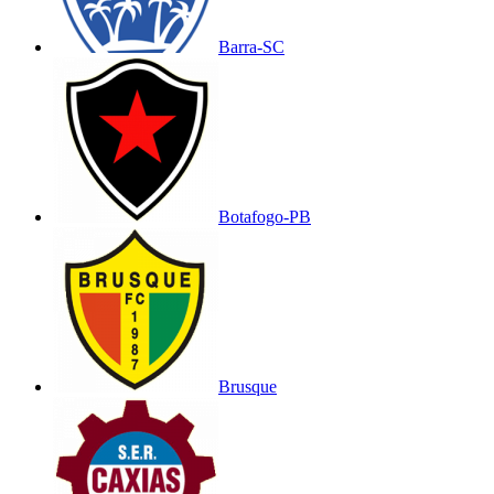
Barra-SC
Botafogo-PB
Brusque