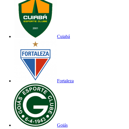
Cuiabá
Fortaleza
Goiás