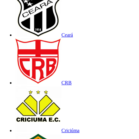
Ceará
CRB
Criciúma