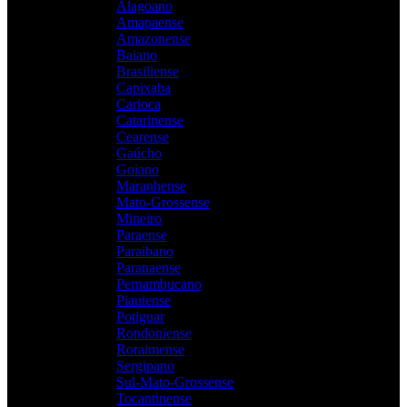
Alagoano
Amapaense
Amazonense
Baiano
Brasiliense
Capixaba
Carioca
Catarinense
Cearense
Gaúcho
Goiano
Maranhense
Mato-Grossense
Mineiro
Paraense
Paraibano
Paranaense
Pernambucano
Piauiense
Potiguar
Rondoniense
Roraimense
Sergipano
Sul-Mato-Grossense
Tocantinense