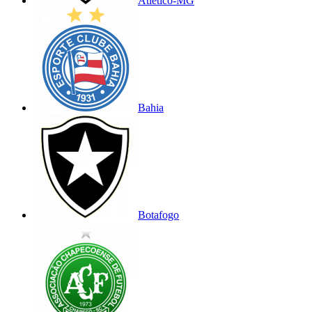
Atlético-MG
Bahia
Botafogo