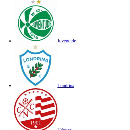
Juventude
Londrina