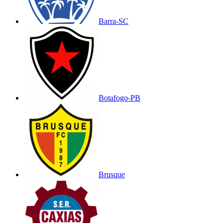
Barra-SC
Botafogo-PB
Brusque