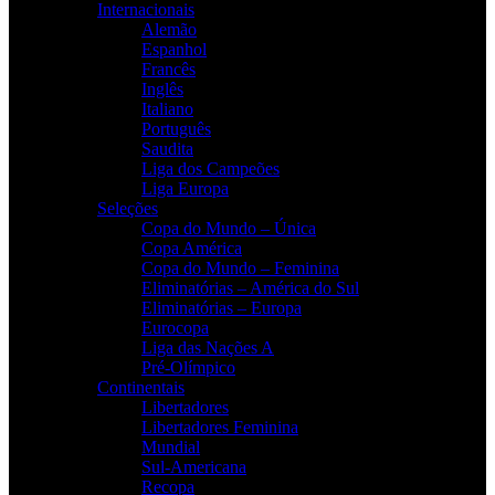
Internacionais
Alemão
Espanhol
Francês
Inglês
Italiano
Português
Saudita
Liga dos Campeões
Liga Europa
Seleções
Copa do Mundo – Única
Copa América
Copa do Mundo – Feminina
Eliminatórias – América do Sul
Eliminatórias – Europa
Eurocopa
Liga das Nações A
Pré-Olímpico
Continentais
Libertadores
Libertadores Feminina
Mundial
Sul-Americana
Recopa