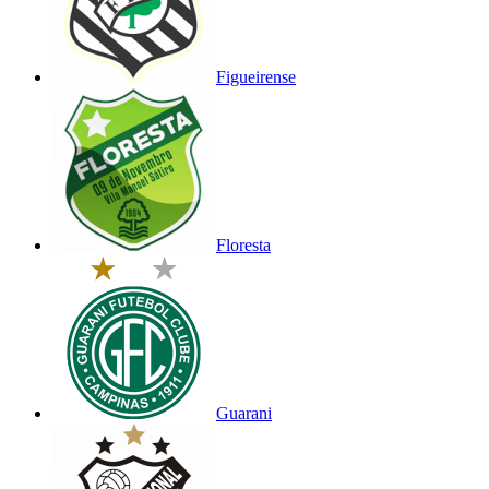
Figueirense
Floresta
Guarani