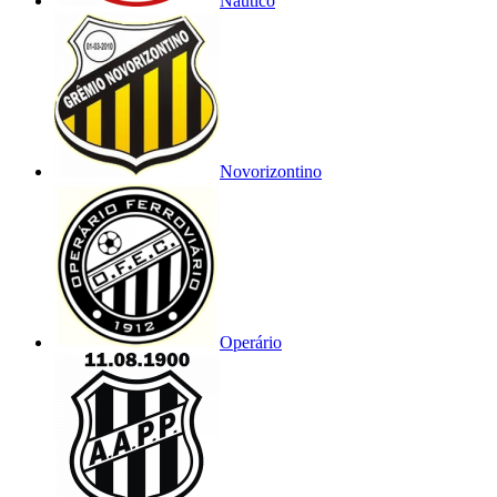
Náutico
Novorizontino
Operário