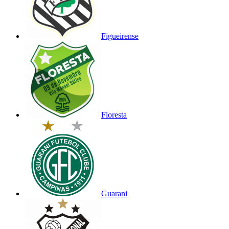
Figueirense
Floresta
Guarani