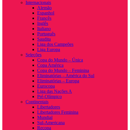
Internacionais
Alemão
Espanhol
Francês
Inglês
Italiano
Português
Saudita
Liga dos Campeões
Liga Europa
Seleções
Copa do Mundo – Única
Copa América
Copa do Mundo – Feminina
Eliminatórias – América do Sul
Eliminatórias – Europa
Eurocopa
Liga das Nações A
Pré-Olímpico
Continentais
Libertadores
Libertadores Feminina
Mundial
Sul-Americana
Recopa