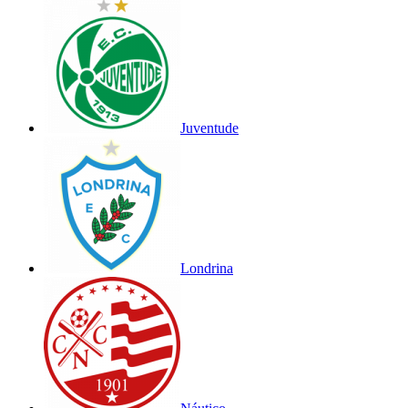
Juventude
Londrina