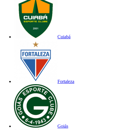
Cuiabá
Fortaleza
Goiás