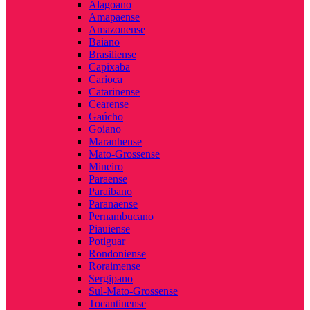
Alagoano
Amapaense
Amazonense
Baiano
Brasiliense
Capixaba
Carioca
Catarinense
Cearense
Gaúcho
Goiano
Maranhense
Mato-Grossense
Mineiro
Paraense
Paraibano
Paranaense
Pernambucano
Piauiense
Potiguar
Rondoniense
Roraimense
Sergipano
Sul-Mato-Grossense
Tocantinense