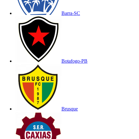
Barra-SC
Botafogo-PB
Brusque