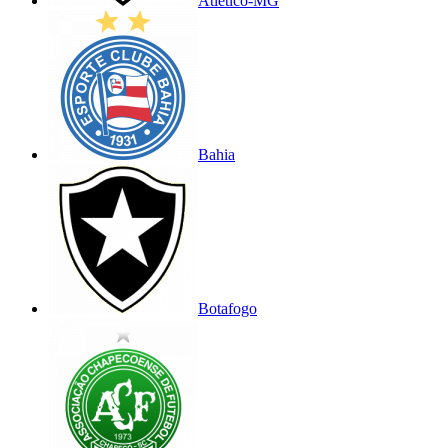
Atlético-MG
Bahia
Botafogo