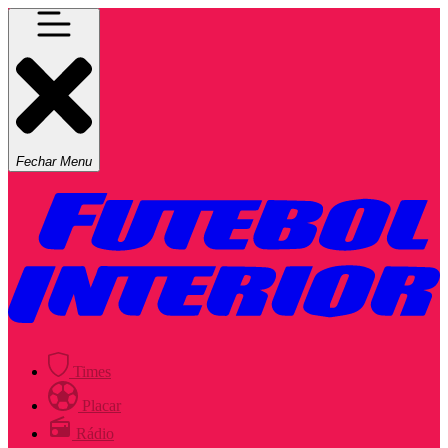
Fechar Menu
Times
Placar
Rádio