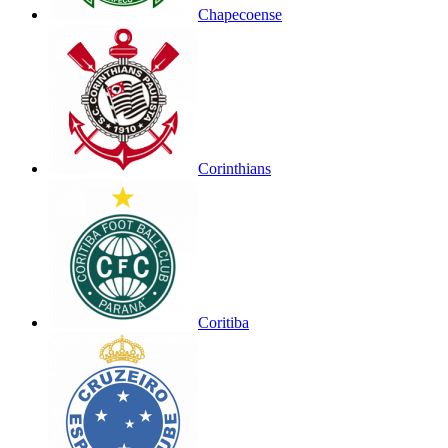
Chapecoense
Corinthians
Coritiba