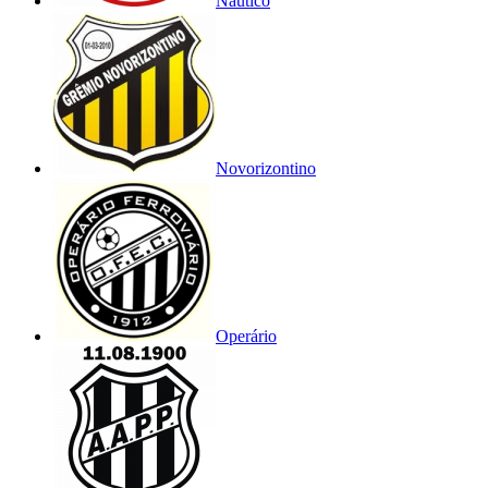
Náutico
Novorizontino
Operário