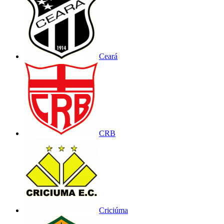
Ceará
CRB
Criciúma