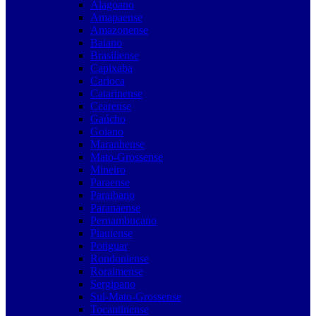
Alagoano
Amapaense
Amazonense
Baiano
Brasiliense
Capixaba
Carioca
Catarinense
Cearense
Gaúcho
Goiano
Maranhense
Mato-Grossense
Mineiro
Paraense
Paraibano
Paranaense
Pernambucano
Piauiense
Potiguar
Rondoniense
Roraimense
Sergipano
Sul-Mato-Grossense
Tocantinense