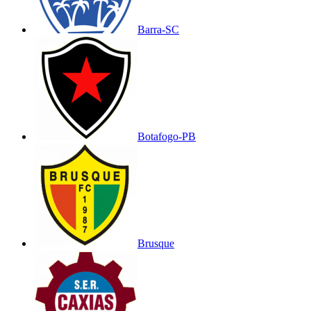
Barra-SC
Botafogo-PB
Brusque