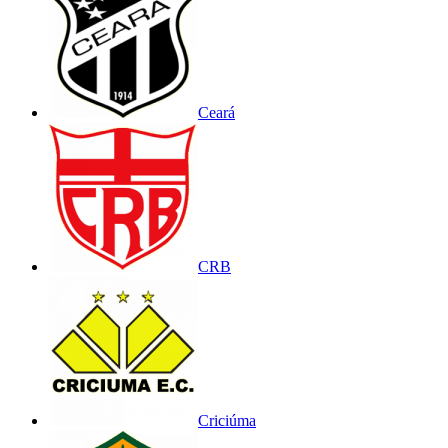
Ceará
CRB
Criciúma