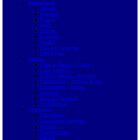
Internacionais
Alemão
Espanhol
Francês
Inglês
Italiano
Português
Saudita
Liga dos Campeões
Liga Europa
Seleções
Copa do Mundo – Única
Copa América
Copa do Mundo – Feminina
Eliminatórias – América do Sul
Eliminatórias – Europa
Eurocopa
Liga das Nações A
Pré-Olímpico
Continentais
Libertadores
Libertadores Feminina
Mundial
Sul-Americana
Recopa