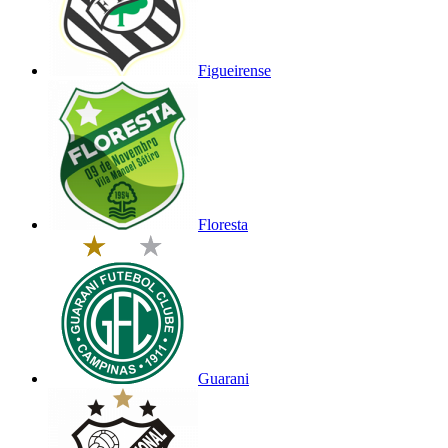
Figueirense
Floresta
Guarani