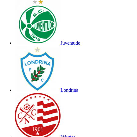
Juventude
Londrina