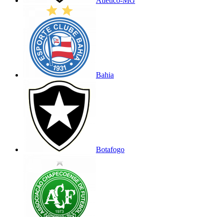
Atlético-MG
Bahia
Botafogo