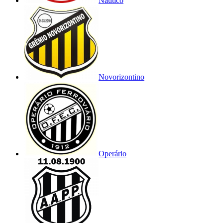
Náutico
Novorizontino
Operário