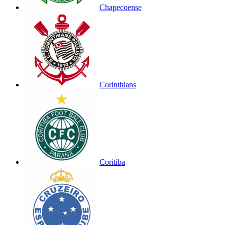
Chapecoense
Corinthians
Coritiba