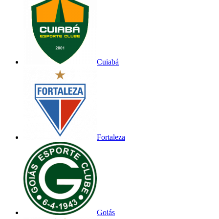
Cuiabá
Fortaleza
Goiás