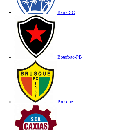
Barra-SC
Botafogo-PB
Brusque