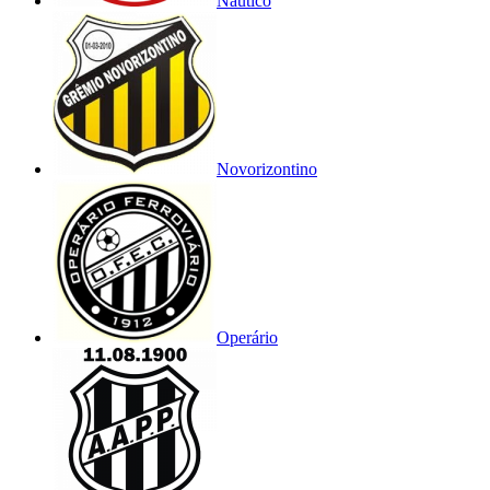
Náutico
Novorizontino
Operário