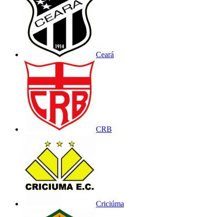
Ceará
CRB
Criciúma