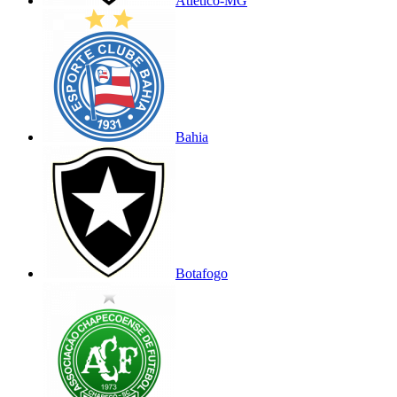
Atlético-MG
Bahia
Botafogo