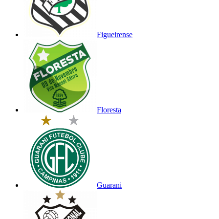
Figueirense
Floresta
Guarani