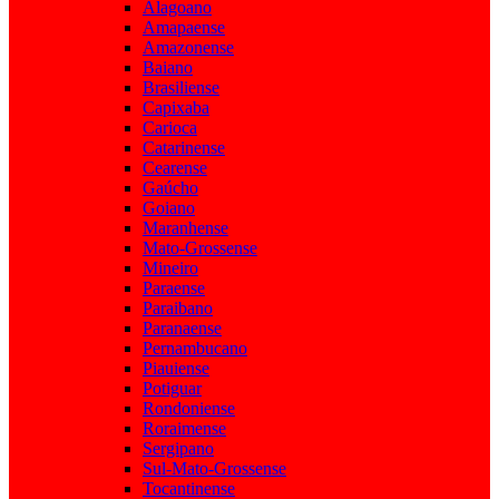
Alagoano
Amapaense
Amazonense
Baiano
Brasiliense
Capixaba
Carioca
Catarinense
Cearense
Gaúcho
Goiano
Maranhense
Mato-Grossense
Mineiro
Paraense
Paraibano
Paranaense
Pernambucano
Piauiense
Potiguar
Rondoniense
Roraimense
Sergipano
Sul-Mato-Grossense
Tocantinense