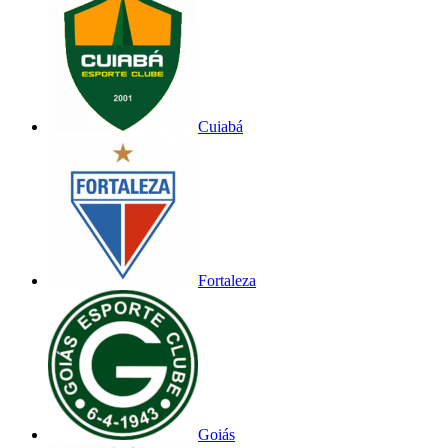
Cuiabá
Fortaleza
Goiás