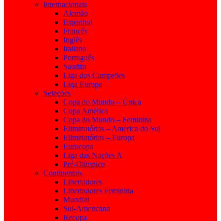
Internacionais
Alemão
Espanhol
Francês
Inglês
Italiano
Português
Saudita
Liga dos Campeões
Liga Europa
Seleções
Copa do Mundo – Única
Copa América
Copa do Mundo – Feminina
Eliminatórias – América do Sul
Eliminatórias – Europa
Eurocopa
Liga das Nações A
Pré-Olímpico
Continentais
Libertadores
Libertadores Feminina
Mundial
Sul-Americana
Recopa