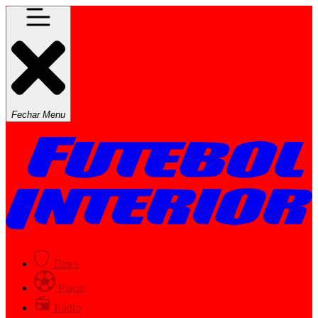
Fechar Menu
Times
Placar
Rádio