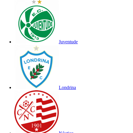
Juventude
Londrina