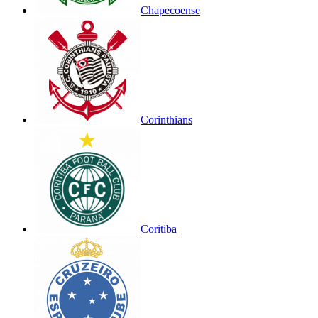
Chapecoense
Corinthians
Coritiba