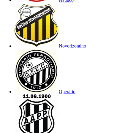
Náutico
Novorizontino
Operário