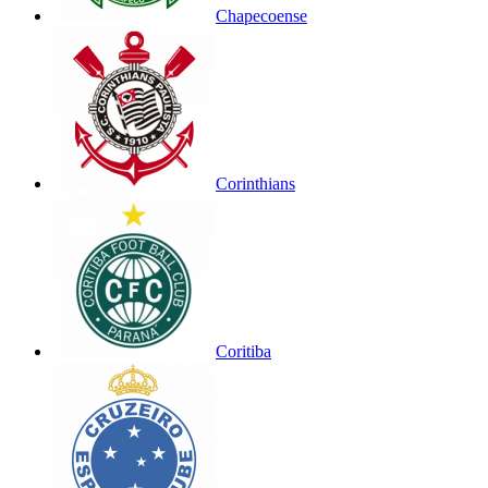
Chapecoense
Corinthians
Coritiba