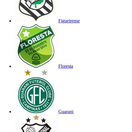
Figueirense
Floresta
Guarani