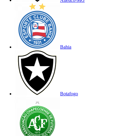
Atlético-MG
Bahia
Botafogo