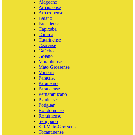
Alagoano
Amapaense
Amazonense
Baiano
Brasiliense
Capixaba
Carioca
Catarinense
Cearense
Gaúcho
Goiano
Maranhense
Mato-Grossense
Mineiro
Paraense
Paraibano
Paranaense
Pernambucano
Piauiense
Potiguar
Rondoniense
Roraimense
Sergipano
Sul-Mato-Grossense
Tocantinense