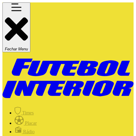
Fechar Menu
Times
Placar
Rádio