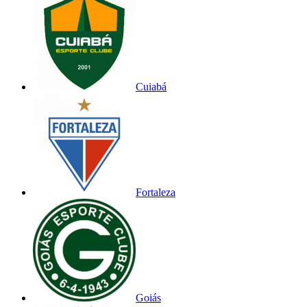
Cuiabá
Fortaleza
Goiás