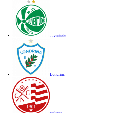
Juventude
Londrina