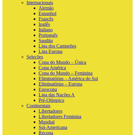
Internacionais
Alemão
Espanhol
Francês
Inglês
Italiano
Português
Saudita
Liga dos Campeões
Liga Europa
Seleções
Copa do Mundo – Única
Copa América
Copa do Mundo – Feminina
Eliminatórias – América do Sul
Eliminatórias – Europa
Eurocopa
Liga das Nações A
Pré-Olímpico
Continentais
Libertadores
Libertadores Feminina
Mundial
Sul-Americana
Recopa