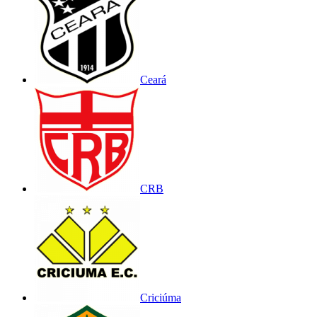
Ceará
CRB
Criciúma