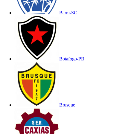
Barra-SC
Botafogo-PB
Brusque