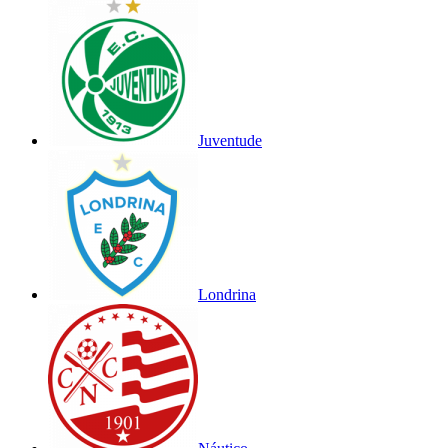
Juventude
Londrina