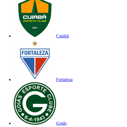
Cuiabá
Fortaleza
Goiás