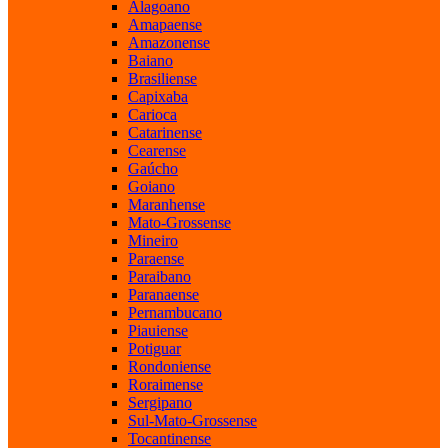
Alagoano
Amapaense
Amazonense
Baiano
Brasiliense
Capixaba
Carioca
Catarinense
Cearense
Gaúcho
Goiano
Maranhense
Mato-Grossense
Mineiro
Paraense
Paraibano
Paranaense
Pernambucano
Piauiense
Potiguar
Rondoniense
Roraimense
Sergipano
Sul-Mato-Grossense
Tocantinense