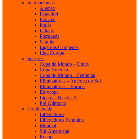
Internacionais
Alemão
Espanhol
Francês
Inglês
Italiano
Português
Saudita
Liga dos Campeões
Liga Europa
Seleções
Copa do Mundo – Única
Copa América
Copa do Mundo – Feminina
Eliminatórias – América do Sul
Eliminatórias – Europa
Eurocopa
Liga das Nações A
Pré-Olímpico
Continentais
Libertadores
Libertadores Feminina
Mundial
Sul-Americana
Recopa