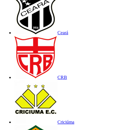
Ceará
CRB
Criciúma