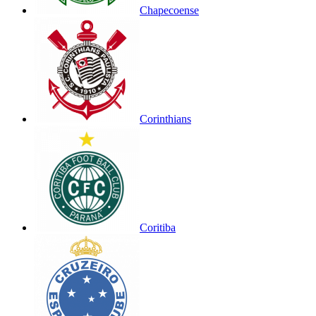
Chapecoense
Corinthians
Coritiba