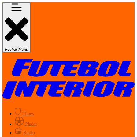
Fechar Menu
Times
Placar
Rádio