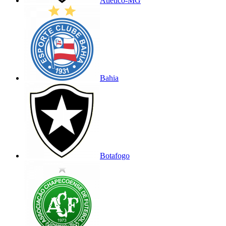
Atlético-MG
Bahia
Botafogo