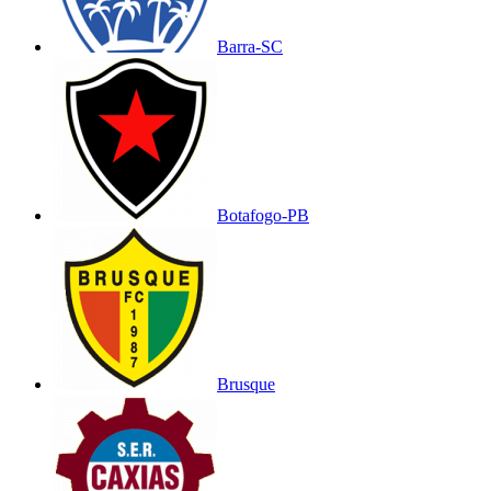
Barra-SC
Botafogo-PB
Brusque