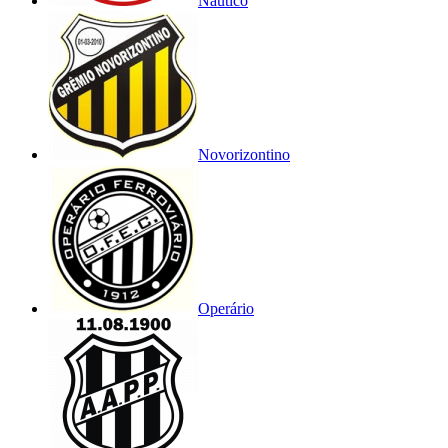
Náutico
Novorizontino
Operário