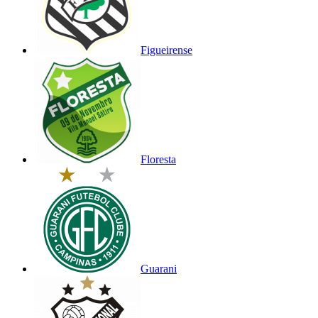
Figueirense
Floresta
Guarani