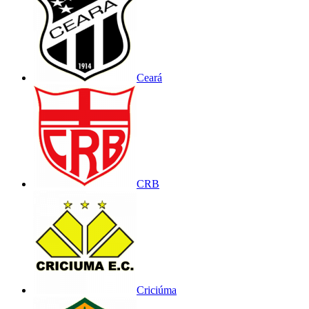
Ceará
CRB
Criciúma