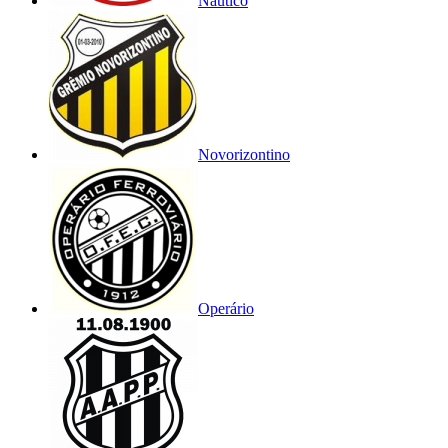
Náutico
Novorizontino
Operário