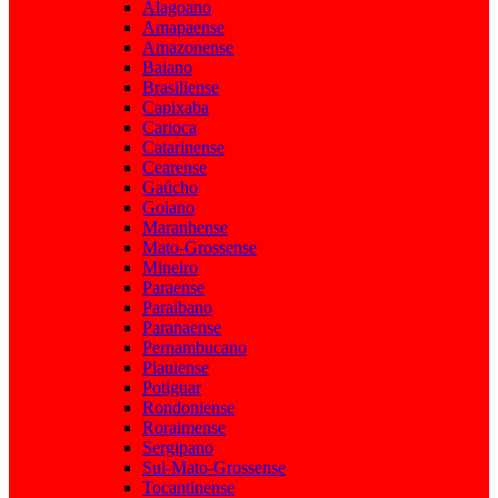
Alagoano
Amapaense
Amazonense
Baiano
Brasiliense
Capixaba
Carioca
Catarinense
Cearense
Gaúcho
Goiano
Maranhense
Mato-Grossense
Mineiro
Paraense
Paraibano
Paranaense
Pernambucano
Piauiense
Potiguar
Rondoniense
Roraimense
Sergipano
Sul-Mato-Grossense
Tocantinense