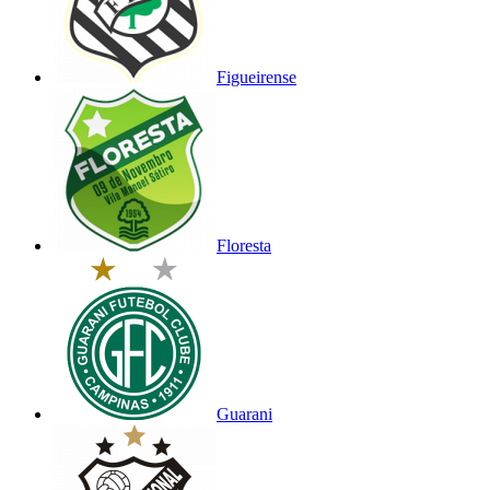
Figueirense
Floresta
Guarani