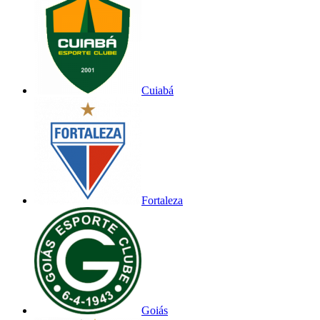
Cuiabá
Fortaleza
Goiás