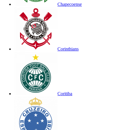
Chapecoense
Corinthians
Coritiba