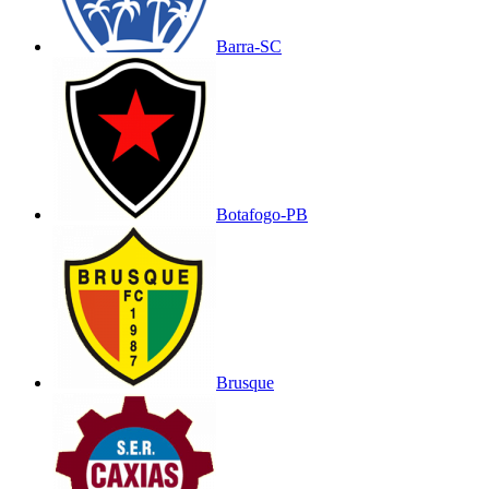
Barra-SC
Botafogo-PB
Brusque