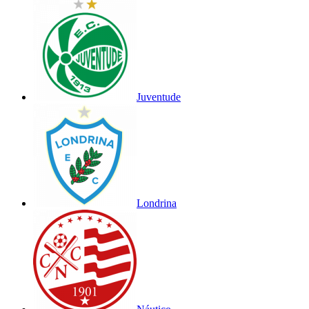
Juventude
Londrina