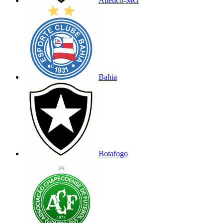
Atlético-MG
Bahia
Botafogo