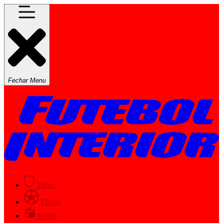
Fechar Menu
Times
Placar
Rádio