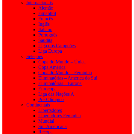
Internacionais
Alemão
Espanhol
Francês
Inglês
Italiano
Português
Saudita
Liga dos Campeões
Liga Europa
Seleções
Copa do Mundo – Única
Copa América
Copa do Mundo – Feminina
Eliminatórias – América do Sul
Eliminatórias – Europa
Eurocopa
Liga das Nações A
Pré-Olímpico
Continentais
Libertadores
Libertadores Feminina
Mundial
Sul-Americana
Recopa