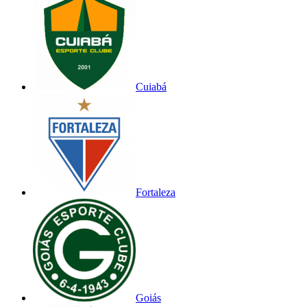
Cuiabá
Fortaleza
Goiás