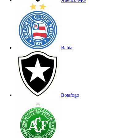
Atlético-MG
Bahia
Botafogo