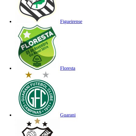
Figueirense
Floresta
Guarani