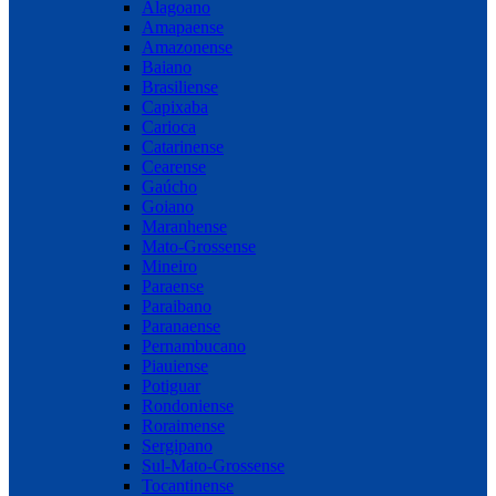
Alagoano
Amapaense
Amazonense
Baiano
Brasiliense
Capixaba
Carioca
Catarinense
Cearense
Gaúcho
Goiano
Maranhense
Mato-Grossense
Mineiro
Paraense
Paraibano
Paranaense
Pernambucano
Piauiense
Potiguar
Rondoniense
Roraimense
Sergipano
Sul-Mato-Grossense
Tocantinense