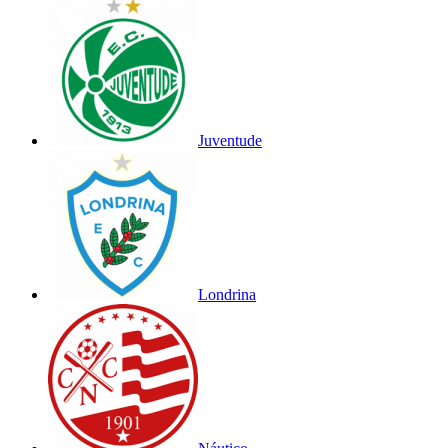
Juventude
Londrina