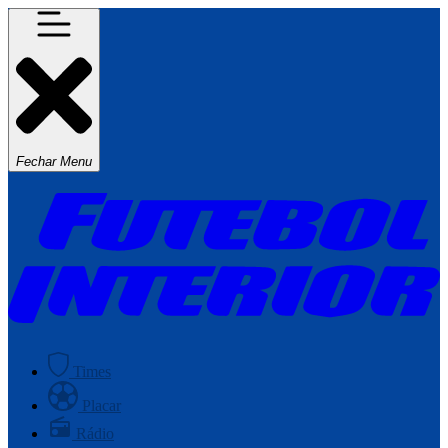
Fechar Menu
Times
Placar
Rádio