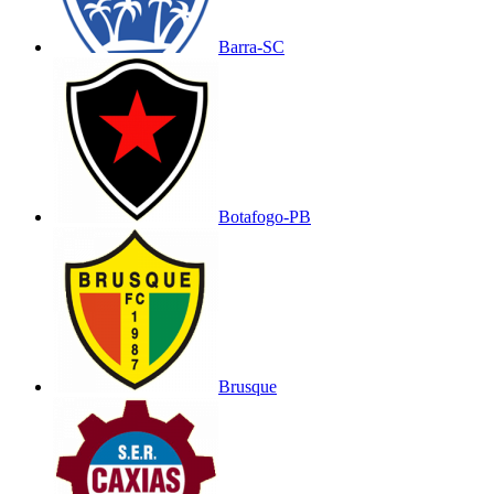
Barra-SC
Botafogo-PB
Brusque