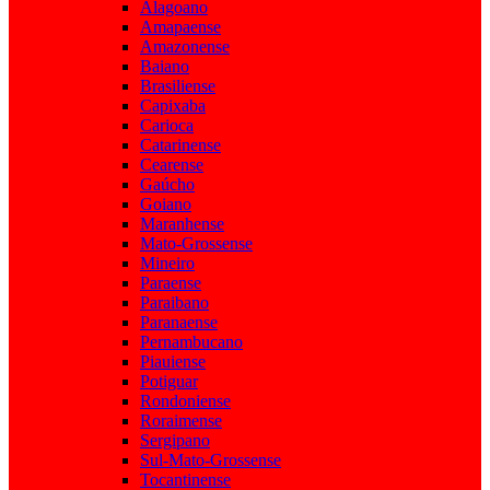
Alagoano
Amapaense
Amazonense
Baiano
Brasiliense
Capixaba
Carioca
Catarinense
Cearense
Gaúcho
Goiano
Maranhense
Mato-Grossense
Mineiro
Paraense
Paraibano
Paranaense
Pernambucano
Piauiense
Potiguar
Rondoniense
Roraimense
Sergipano
Sul-Mato-Grossense
Tocantinense