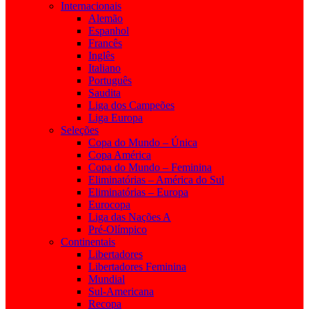
Internacionais
Alemão
Espanhol
Francês
Inglês
Italiano
Português
Saudita
Liga dos Campeões
Liga Europa
Seleções
Copa do Mundo – Única
Copa América
Copa do Mundo – Feminina
Eliminatórias – América do Sul
Eliminatórias – Europa
Eurocopa
Liga das Nações A
Pré-Olímpico
Continentais
Libertadores
Libertadores Feminina
Mundial
Sul-Americana
Recopa