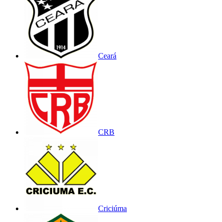
Ceará
CRB
Criciúma