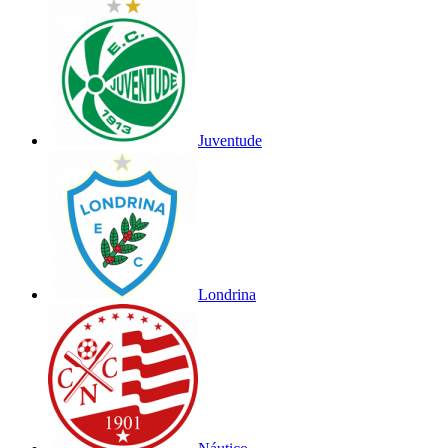
Juventude
Londrina