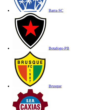
Barra-SC
Botafogo-PB
Brusque