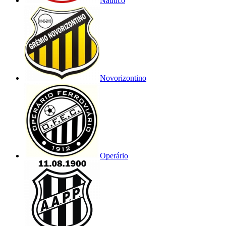
Náutico
Novorizontino
Operário