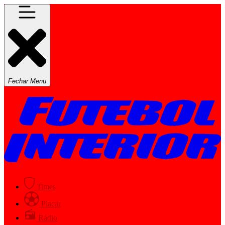
Fechar Menu
Times
Placar
Rádio