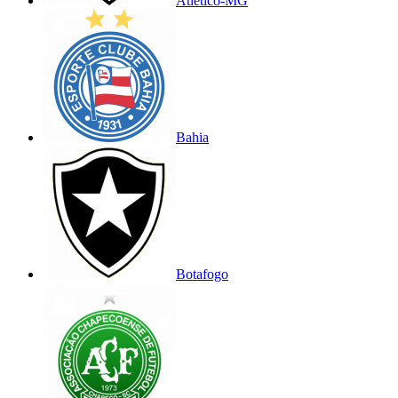
Atlético-MG
Bahia
Botafogo