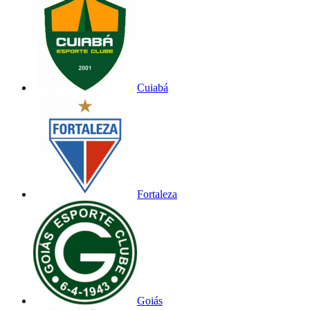
Cuiabá
Fortaleza
Goiás