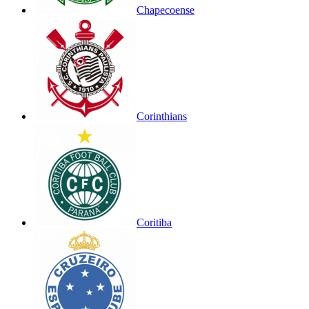
Chapecoense
Corinthians
Coritiba