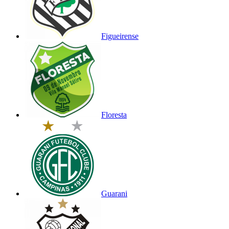
Figueirense
Floresta
Guarani