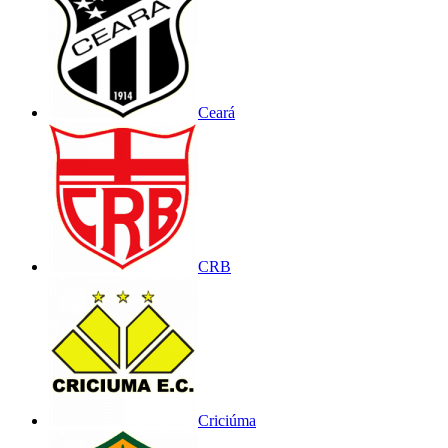
Ceará
CRB
Criciúma