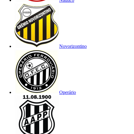
Náutico
Novorizontino
Operário