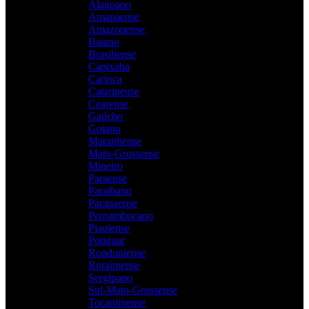
Alagoano
Amapaense
Amazonense
Baiano
Brasiliense
Capixaba
Carioca
Catarinense
Cearense
Gaúcho
Goiano
Maranhense
Mato-Grossense
Mineiro
Paraense
Paraibano
Paranaense
Pernambucano
Piauiense
Potiguar
Rondoniense
Roraimense
Sergipano
Sul-Mato-Grossense
Tocantinense