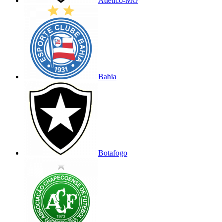
Atlético-MG
Bahia
Botafogo