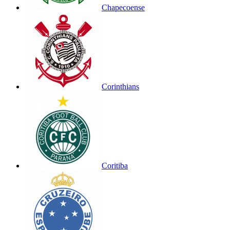
Chapecoense
Corinthians
Coritiba