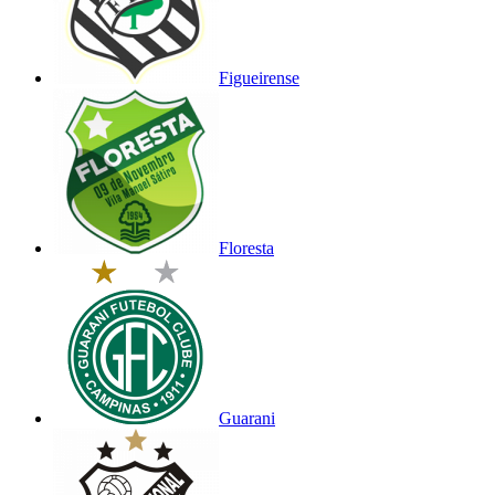
Figueirense
Floresta
Guarani