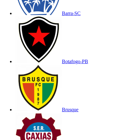
Barra-SC
Botafogo-PB
Brusque