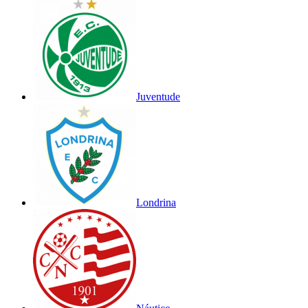
Juventude
Londrina