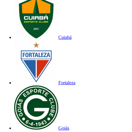
Cuiabá
Fortaleza
Goiás