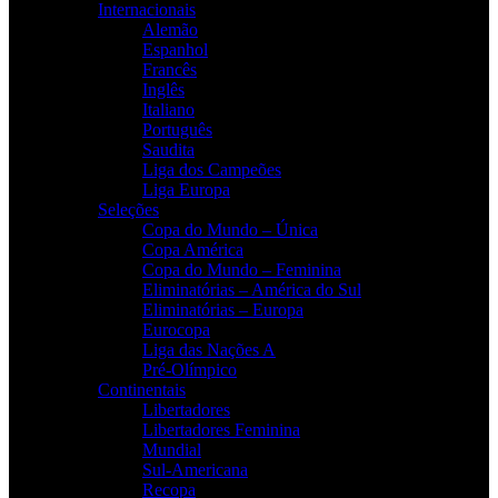
Internacionais
Alemão
Espanhol
Francês
Inglês
Italiano
Português
Saudita
Liga dos Campeões
Liga Europa
Seleções
Copa do Mundo – Única
Copa América
Copa do Mundo – Feminina
Eliminatórias – América do Sul
Eliminatórias – Europa
Eurocopa
Liga das Nações A
Pré-Olímpico
Continentais
Libertadores
Libertadores Feminina
Mundial
Sul-Americana
Recopa