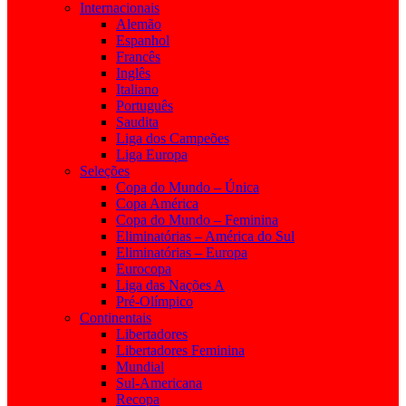
Internacionais
Alemão
Espanhol
Francês
Inglês
Italiano
Português
Saudita
Liga dos Campeões
Liga Europa
Seleções
Copa do Mundo – Única
Copa América
Copa do Mundo – Feminina
Eliminatórias – América do Sul
Eliminatórias – Europa
Eurocopa
Liga das Nações A
Pré-Olímpico
Continentais
Libertadores
Libertadores Feminina
Mundial
Sul-Americana
Recopa