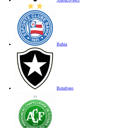
Atlético-MG
Bahia
Botafogo