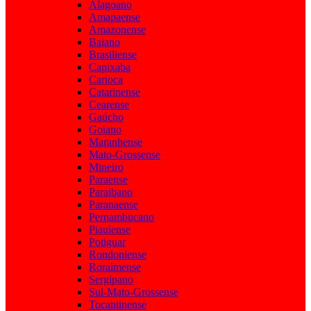
Alagoano
Amapaense
Amazonense
Baiano
Brasiliense
Capixaba
Carioca
Catarinense
Cearense
Gaúcho
Goiano
Maranhense
Mato-Grossense
Mineiro
Paraense
Paraibano
Paranaense
Pernambucano
Piauiense
Potiguar
Rondoniense
Roraimense
Sergipano
Sul-Mato-Grossense
Tocantinense