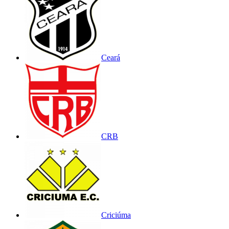
Ceará
CRB
Criciúma