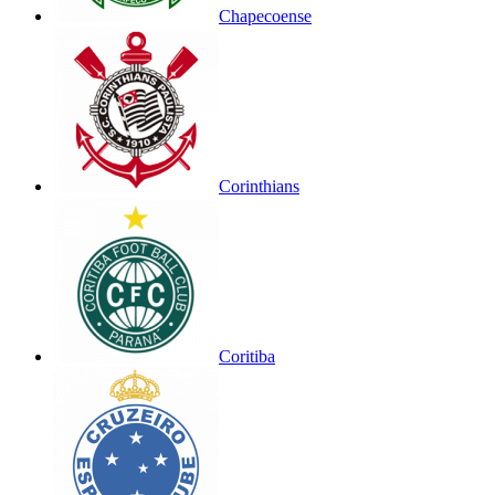
Chapecoense
Corinthians
Coritiba