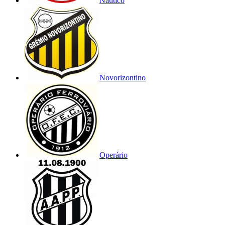
Náutico
Novorizontino
Operário