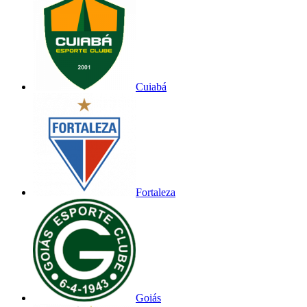
Cuiabá
Fortaleza
Goiás