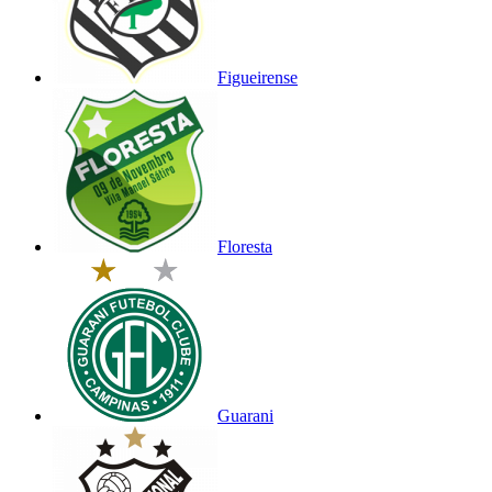
Figueirense
Floresta
Guarani