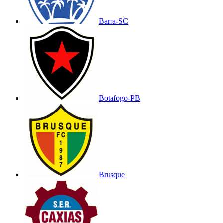
Barra-SC
Botafogo-PB
Brusque