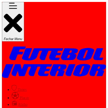
Fechar Menu
Times
Placar
Rádio