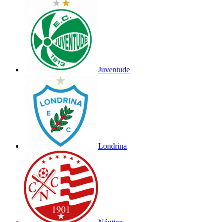
Juventude
Londrina