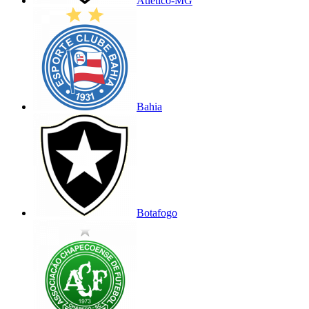
Atlético-MG
Bahia
Botafogo