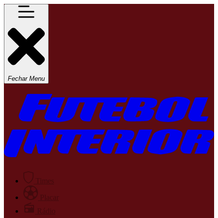
Fechar Menu
Times
Placar
Rádio