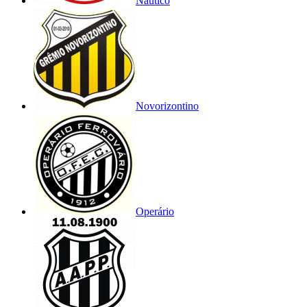
Náutico
Novorizontino
Operário