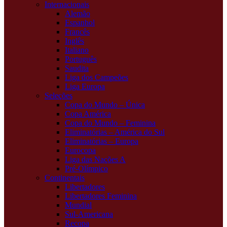
Internacionais
Alemão
Espanhol
Francês
Inglês
Italiano
Português
Saudita
Liga dos Campeões
Liga Europa
Seleções
Copa do Mundo – Única
Copa América
Copa do Mundo – Feminina
Eliminatórias – América do Sul
Eliminatórias – Europa
Eurocopa
Liga das Nações A
Pré-Olímpico
Continentais
Libertadores
Libertadores Feminina
Mundial
Sul-Americana
Recopa