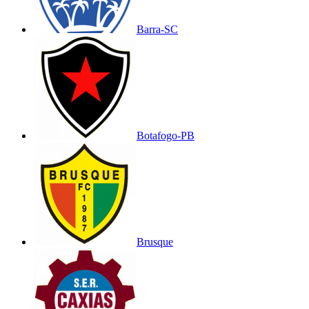
Barra-SC
Botafogo-PB
Brusque