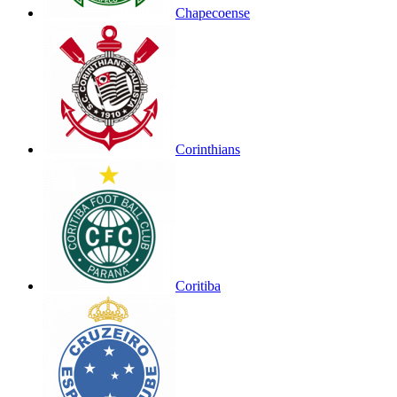
Chapecoense
Corinthians
Coritiba