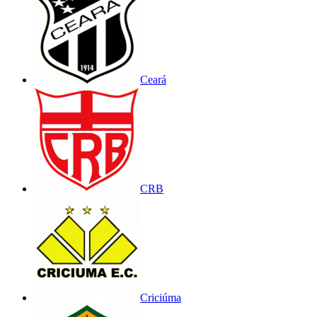
Ceará
CRB
Criciúma