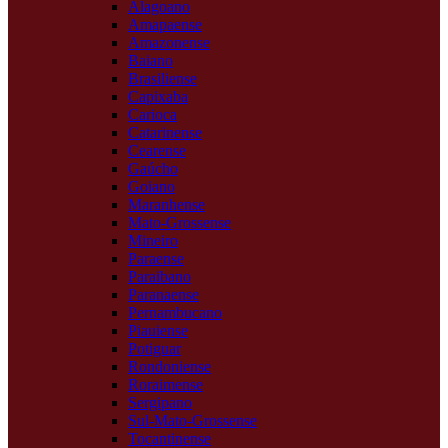
Alagoano
Amapaense
Amazonense
Baiano
Brasiliense
Capixaba
Carioca
Catarinense
Cearense
Gaúcho
Goiano
Maranhense
Mato-Grossense
Mineiro
Paraense
Paraibano
Paranaense
Pernambucano
Piauiense
Potiguar
Rondoniense
Roraimense
Sergipano
Sul-Mato-Grossense
Tocantinense