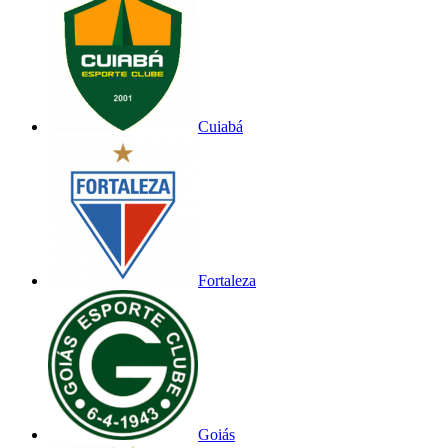
Cuiabá
Fortaleza
Goiás