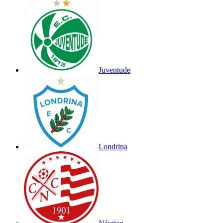
Juventude
Londrina