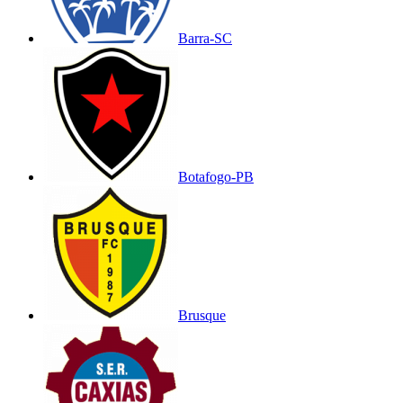
Barra-SC
Botafogo-PB
Brusque