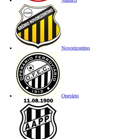
Náutico
Novorizontino
Operário