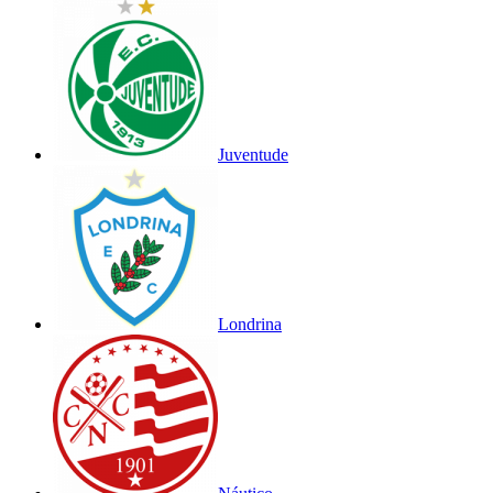
Juventude
Londrina