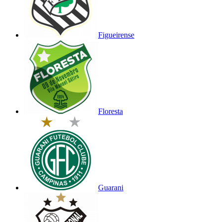
Figueirense
Floresta
Guarani