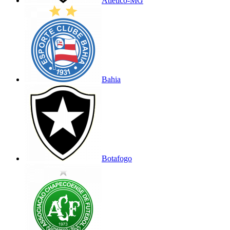
Atlético-MG
Bahia
Botafogo