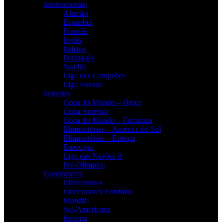
Internacionais
Alemão
Espanhol
Francês
Inglês
Italiano
Português
Saudita
Liga dos Campeões
Liga Europa
Seleções
Copa do Mundo – Única
Copa América
Copa do Mundo – Feminina
Eliminatórias – América do Sul
Eliminatórias – Europa
Eurocopa
Liga das Nações A
Pré-Olímpico
Continentais
Libertadores
Libertadores Feminina
Mundial
Sul-Americana
Recopa