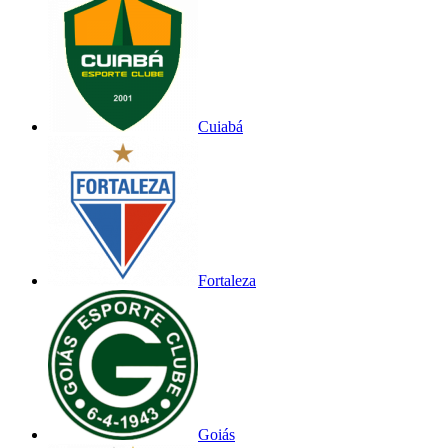
Cuiabá
Fortaleza
Goiás