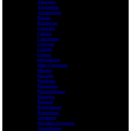
Alagoano
Amapaense
Amazonense
Baiano
Brasiliense
Capixaba
Carioca
Catarinense
Cearense
Gaúcho
Goiano
Maranhense
Mato-Grossense
Mineiro
Paraense
Paraibano
Paranaense
Pernambucano
Piauiense
Potiguar
Rondoniense
Roraimense
Sergipano
Sul-Mato-Grossense
Tocantinense