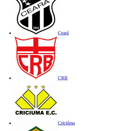
Ceará
CRB
Criciúma