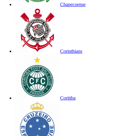
Chapecoense
Corinthians
Coritiba