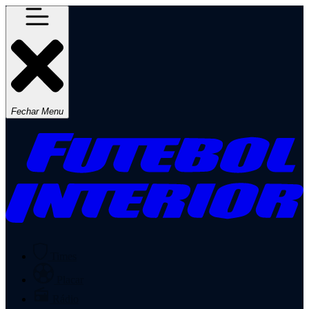
Fechar Menu
Times
Placar
Rádio