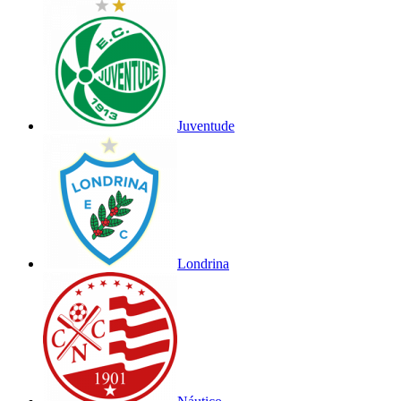
Juventude
Londrina