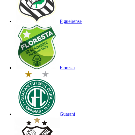
Figueirense
Floresta
Guarani