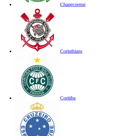
Chapecoense
Corinthians
Coritiba