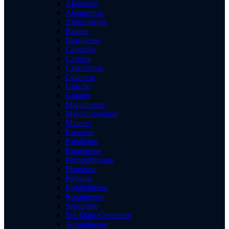
Alagoano
Amapaense
Amazonense
Baiano
Brasiliense
Capixaba
Carioca
Catarinense
Cearense
Gaúcho
Goiano
Maranhense
Mato-Grossense
Mineiro
Paraense
Paraibano
Paranaense
Pernambucano
Piauiense
Potiguar
Rondoniense
Roraimense
Sergipano
Sul-Mato-Grossense
Tocantinense