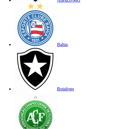
Atlético-MG
Bahia
Botafogo