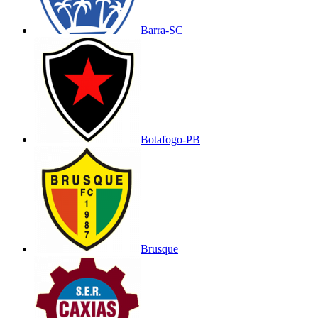
Barra-SC
Botafogo-PB
Brusque