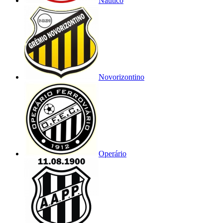
Náutico
Novorizontino
Operário