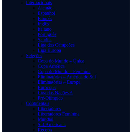
Internacionais
Alemão
Espanhol
Francês
Inglês
Italiano
Português
Saudita
Liga dos Campeões
Liga Europa
Seleções
Copa do Mundo – Única
Copa América
Copa do Mundo – Feminina
Eliminatórias – América do Sul
Eliminatórias – Europa
Eurocopa
Liga das Nações A
Pré-Olímpico
Continentais
Libertadores
Libertadores Feminina
Mundial
Sul-Americana
Recopa