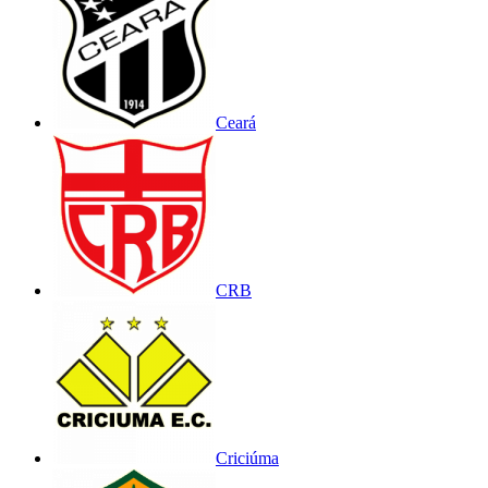
Ceará
CRB
Criciúma