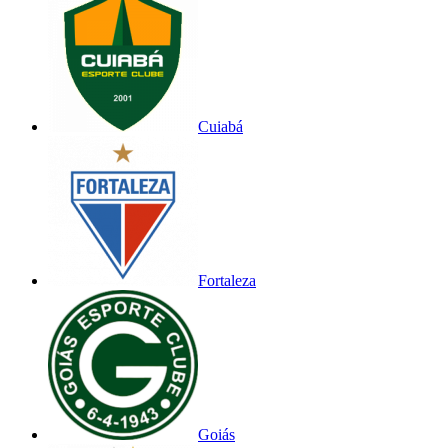
Cuiabá
Fortaleza
Goiás