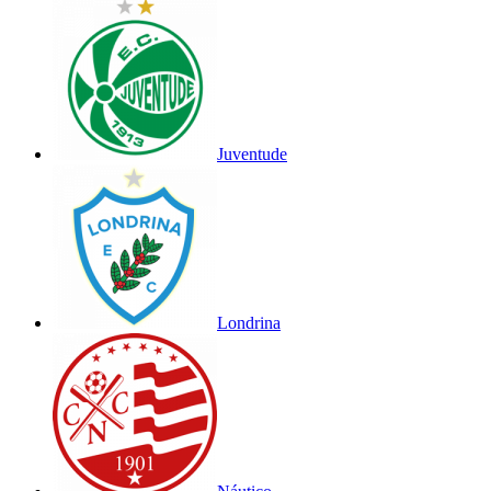
Juventude
Londrina