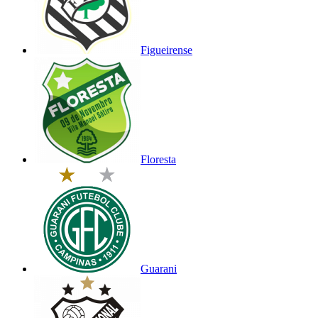
Figueirense
Floresta
Guarani