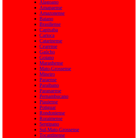
Alagoano
Amapaense
Amazonense
Baiano
Brasiliense
Capixaba
Carioca
Catarinense
Cearense
Gaúcho
Goiano
Maranhense
Mato-Grossense
Mineiro
Paraense
Paraibano
Paranaense
Pernambucano
Piauiense
Potiguar
Rondoniense
Roraimense
Sergipano
Sul-Mato-Grossense
Tocantinense