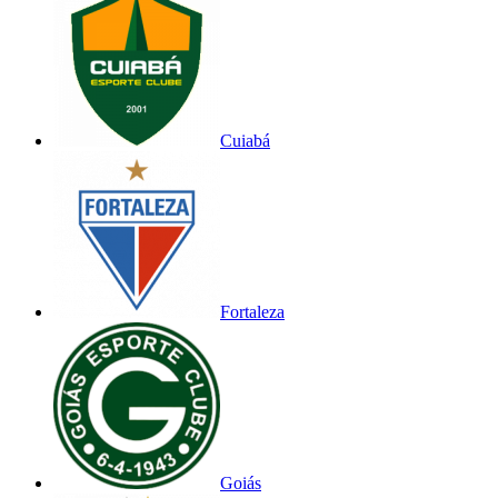
Cuiabá
Fortaleza
Goiás