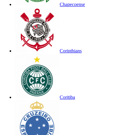
Chapecoense
Corinthians
Coritiba