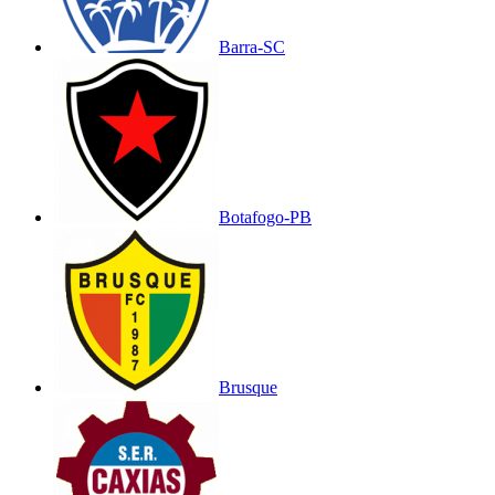
Barra-SC
Botafogo-PB
Brusque