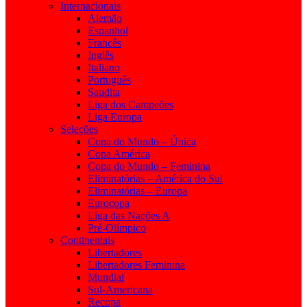
Internacionais
Alemão
Espanhol
Francês
Inglês
Italiano
Português
Saudita
Liga dos Campeões
Liga Europa
Seleções
Copa do Mundo – Única
Copa América
Copa do Mundo – Feminina
Eliminatórias – América do Sul
Eliminatórias – Europa
Eurocopa
Liga das Nações A
Pré-Olímpico
Continentais
Libertadores
Libertadores Feminina
Mundial
Sul-Americana
Recopa