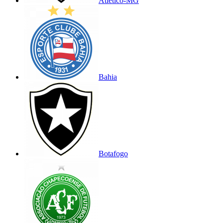
Atlético-MG
Bahia
Botafogo