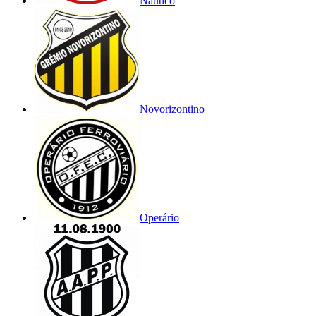
Náutico
Novorizontino
Operário