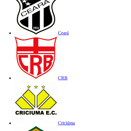
Ceará
CRB
Criciúma