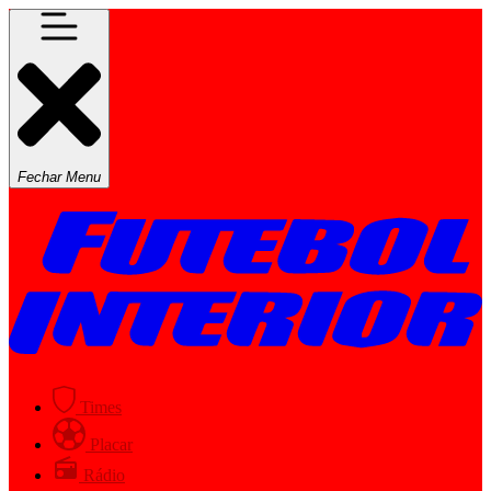
Fechar Menu
Times
Placar
Rádio