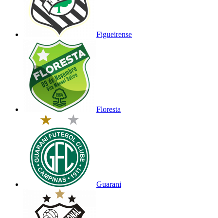
Figueirense
Floresta
Guarani