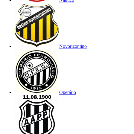
Náutico
Novorizontino
Operário