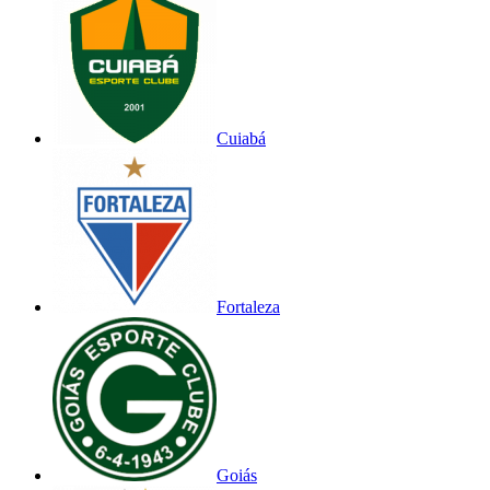
Cuiabá
Fortaleza
Goiás