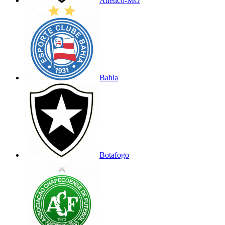
Atlético-MG
Bahia
Botafogo