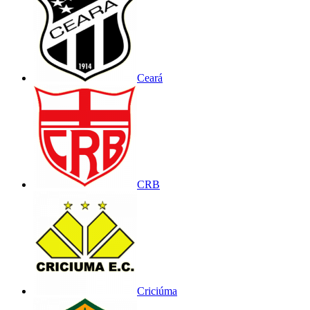
Ceará
CRB
Criciúma