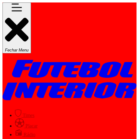
Fechar Menu
Times
Placar
Rádio