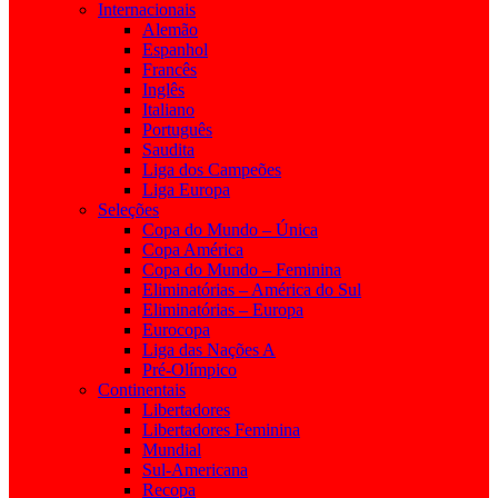
Internacionais
Alemão
Espanhol
Francês
Inglês
Italiano
Português
Saudita
Liga dos Campeões
Liga Europa
Seleções
Copa do Mundo – Única
Copa América
Copa do Mundo – Feminina
Eliminatórias – América do Sul
Eliminatórias – Europa
Eurocopa
Liga das Nações A
Pré-Olímpico
Continentais
Libertadores
Libertadores Feminina
Mundial
Sul-Americana
Recopa