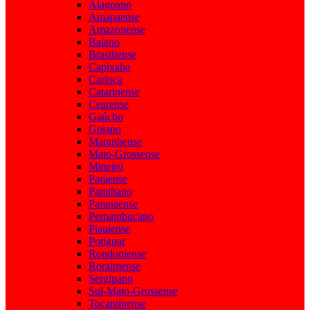
Alagoano
Amapaense
Amazonense
Baiano
Brasiliense
Capixaba
Carioca
Catarinense
Cearense
Gaúcho
Goiano
Maranhense
Mato-Grossense
Mineiro
Paraense
Paraibano
Paranaense
Pernambucano
Piauiense
Potiguar
Rondoniense
Roraimense
Sergipano
Sul-Mato-Grossense
Tocantinense