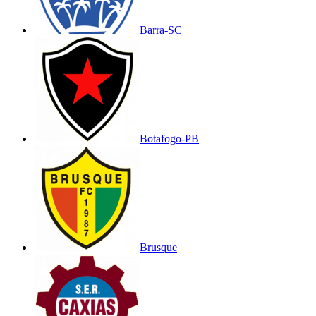
Barra-SC
Botafogo-PB
Brusque