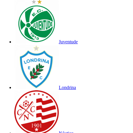
Juventude
Londrina