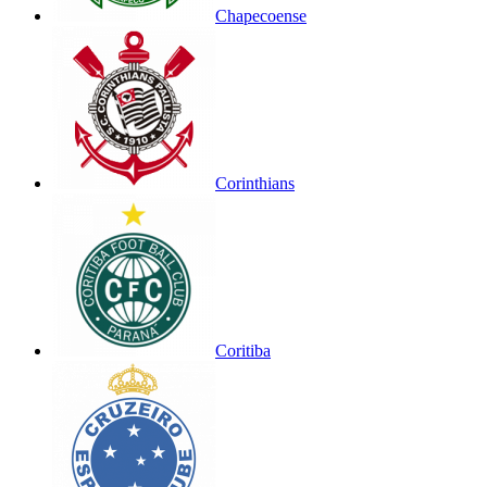
Chapecoense
Corinthians
Coritiba