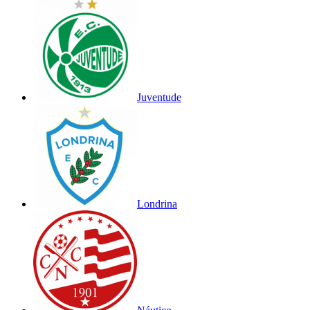
Juventude
Londrina