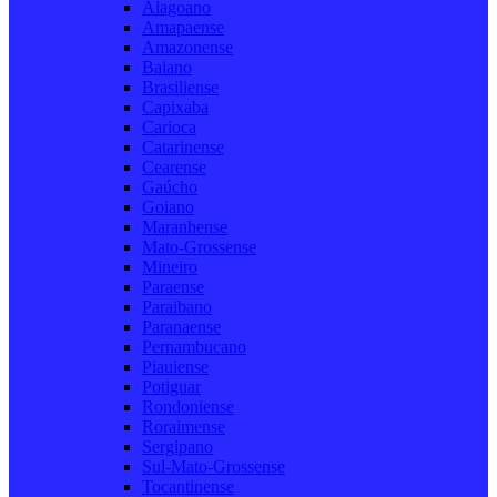
Alagoano
Amapaense
Amazonense
Baiano
Brasiliense
Capixaba
Carioca
Catarinense
Cearense
Gaúcho
Goiano
Maranhense
Mato-Grossense
Mineiro
Paraense
Paraibano
Paranaense
Pernambucano
Piauiense
Potiguar
Rondoniense
Roraimense
Sergipano
Sul-Mato-Grossense
Tocantinense