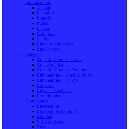
Internacionais
Alemão
Espanhol
Francês
Inglês
Italiano
Português
Saudita
Liga dos Campeões
Liga Europa
Seleções
Copa do Mundo – Única
Copa América
Copa do Mundo – Feminina
Eliminatórias – América do Sul
Eliminatórias – Europa
Eurocopa
Liga das Nações A
Pré-Olímpico
Continentais
Libertadores
Libertadores Feminina
Mundial
Sul-Americana
Recopa