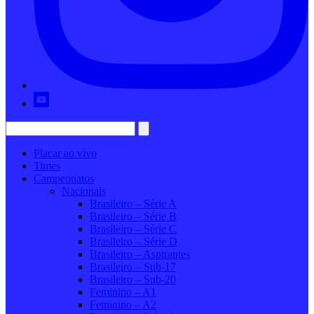
Placar ao vivo
Times
Campeonatos
Nacionais
Brasileiro – Série A
Brasileiro – Série B
Brasileiro – Série C
Brasileiro – Série D
Brasileiro – Aspirantes
Brasileiro – Sub-17
Brasileiro – Sub-20
Feminino – A1
Feminino – A2