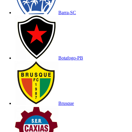
Barra-SC
Botafogo-PB
Brusque