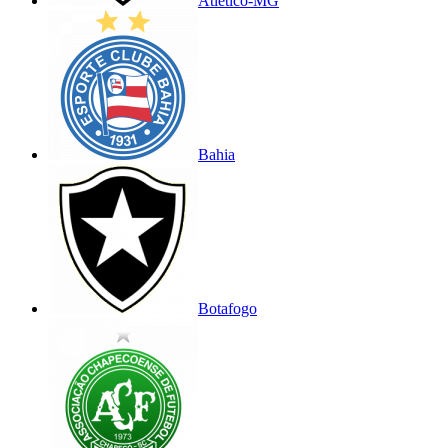
Atlético-MG
Bahia
Botafogo