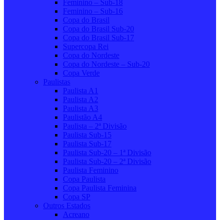
Feminino – Sub-18
Feminino – Sub-16
Copa do Brasil
Copa do Brasil Sub-20
Copa do Brasil Sub-17
Supercopa Rei
Copa do Nordeste
Copa do Nordeste – Sub-20
Copa Verde
Paulistas
Paulista A1
Paulista A2
Paulista A3
Paulistão A4
Paulista – 2ª Divisão
Paulista Sub-15
Paulista Sub-17
Paulista Sub-20 – 1ª Divisão
Paulista Sub-20 – 2ª Divisão
Paulista Feminino
Copa Paulista
Copa Paulista Feminina
Copa SP
Outros Estados
Acreano