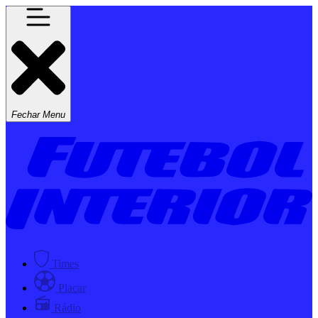
Fechar Menu
Times
Placar
Rádio