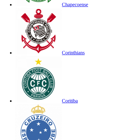
Chapecoense
Corinthians
Coritiba