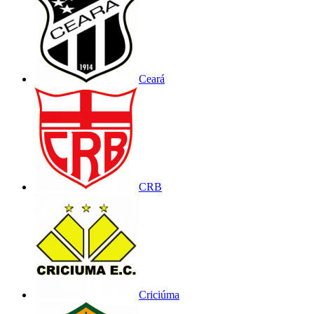
Ceará
CRB
Criciúma