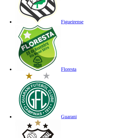
Figueirense
Floresta
Guarani