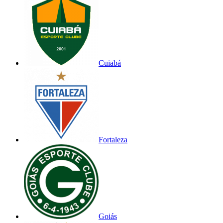
Cuiabá
Fortaleza
Goiás