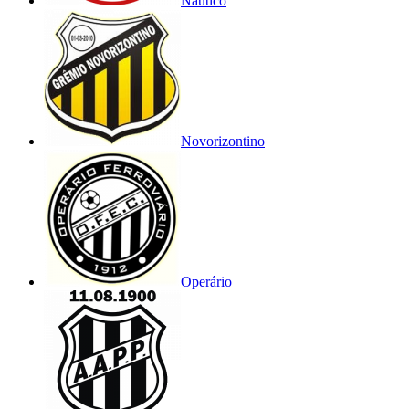
Náutico
Novorizontino
Operário