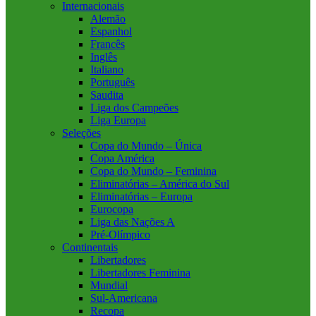
Internacionais
Alemão
Espanhol
Francês
Inglês
Italiano
Português
Saudita
Liga dos Campeões
Liga Europa
Seleções
Copa do Mundo – Única
Copa América
Copa do Mundo – Feminina
Eliminatórias – América do Sul
Eliminatórias – Europa
Eurocopa
Liga das Nações A
Pré-Olímpico
Continentais
Libertadores
Libertadores Feminina
Mundial
Sul-Americana
Recopa