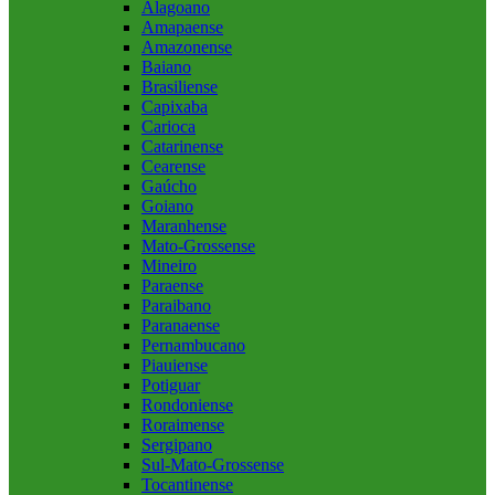
Alagoano
Amapaense
Amazonense
Baiano
Brasiliense
Capixaba
Carioca
Catarinense
Cearense
Gaúcho
Goiano
Maranhense
Mato-Grossense
Mineiro
Paraense
Paraibano
Paranaense
Pernambucano
Piauiense
Potiguar
Rondoniense
Roraimense
Sergipano
Sul-Mato-Grossense
Tocantinense