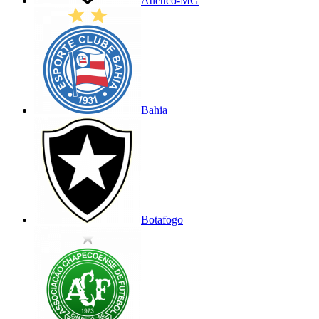
Atlético-MG
Bahia
Botafogo