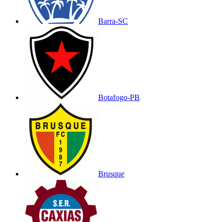
Barra-SC
Botafogo-PB
Brusque