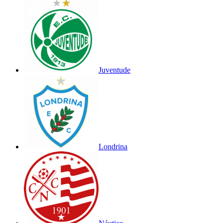
Juventude
Londrina