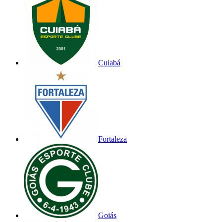
Cuiabá
Fortaleza
Goiás