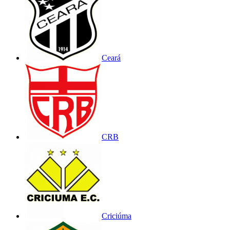
Ceará
CRB
Criciúma