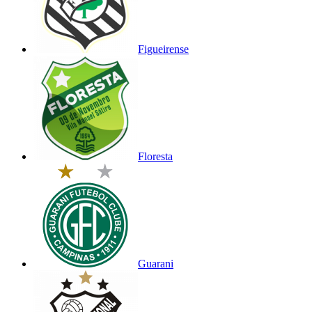
Figueirense
Floresta
Guarani