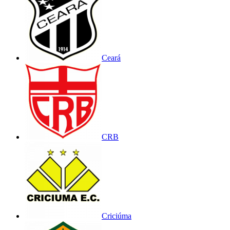
Ceará
CRB
Criciúma