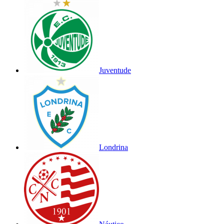
Juventude
Londrina