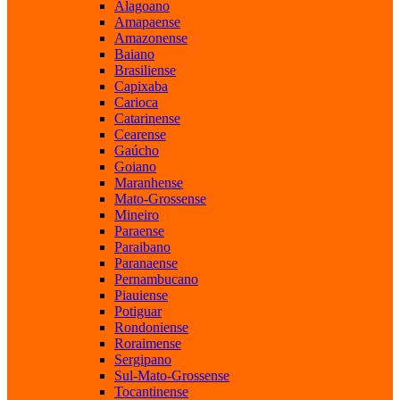
Alagoano
Amapaense
Amazonense
Baiano
Brasiliense
Capixaba
Carioca
Catarinense
Cearense
Gaúcho
Goiano
Maranhense
Mato-Grossense
Mineiro
Paraense
Paraibano
Paranaense
Pernambucano
Piauiense
Potiguar
Rondoniense
Roraimense
Sergipano
Sul-Mato-Grossense
Tocantinense