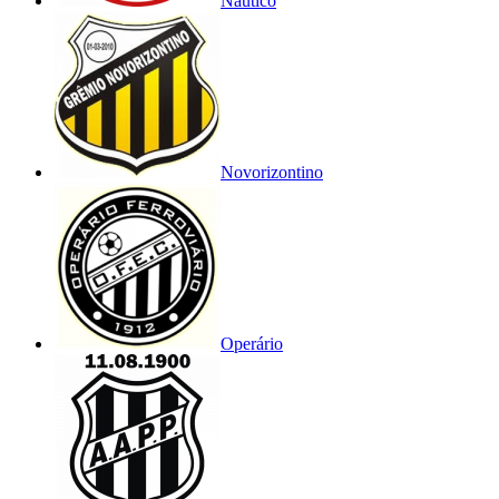
Náutico
Novorizontino
Operário