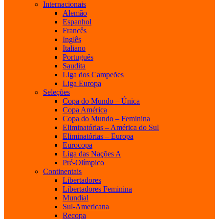
Internacionais
Alemão
Espanhol
Francês
Inglês
Italiano
Português
Saudita
Liga dos Campeões
Liga Europa
Seleções
Copa do Mundo – Única
Copa América
Copa do Mundo – Feminina
Eliminatórias – América do Sul
Eliminatórias – Europa
Eurocopa
Liga das Nações A
Pré-Olímpico
Continentais
Libertadores
Libertadores Feminina
Mundial
Sul-Americana
Recopa