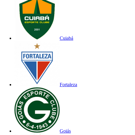
Cuiabá
Fortaleza
Goiás