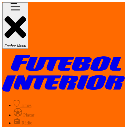
Fechar Menu
Times
Placar
Rádio