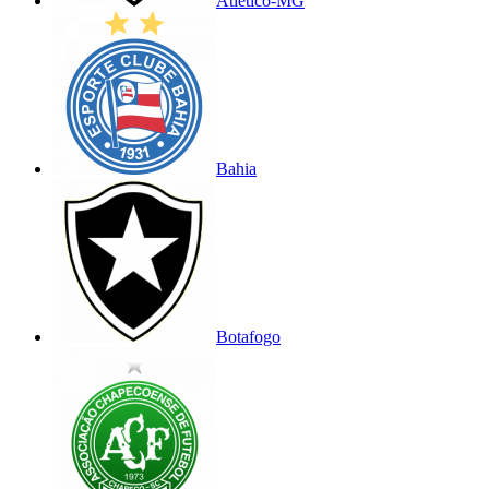
Atlético-MG
Bahia
Botafogo