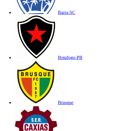
Barra-SC
Botafogo-PB
Brusque