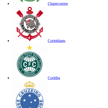
Chapecoense
Corinthians
Coritiba