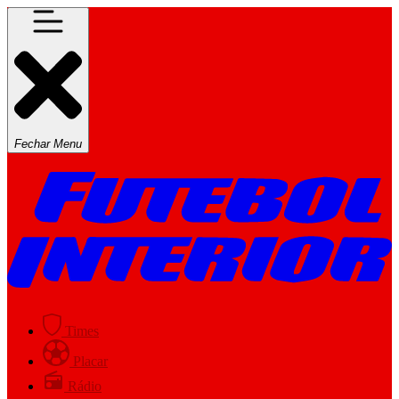
Fechar Menu
Times
Placar
Rádio