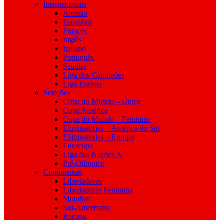
Internacionais
Alemão
Espanhol
Francês
Inglês
Italiano
Português
Saudita
Liga dos Campeões
Liga Europa
Seleções
Copa do Mundo – Única
Copa América
Copa do Mundo – Feminina
Eliminatórias – América do Sul
Eliminatórias – Europa
Eurocopa
Liga das Nações A
Pré-Olímpico
Continentais
Libertadores
Libertadores Feminina
Mundial
Sul-Americana
Recopa