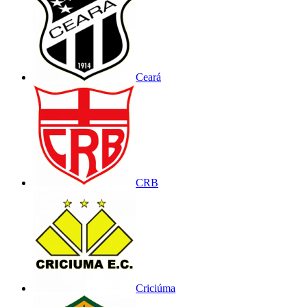
Ceará
CRB
Criciúma