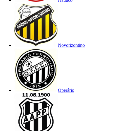
Náutico
Novorizontino
Operário