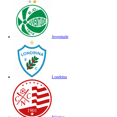
Juventude
Londrina