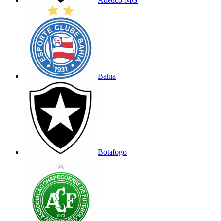
Atlético-MG
Bahia
Botafogo