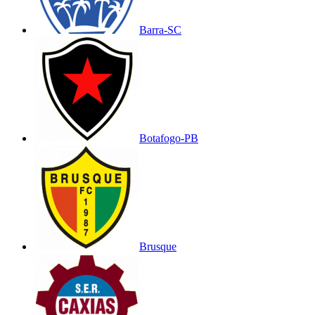
Barra-SC
Botafogo-PB
Brusque