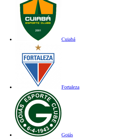
Cuiabá
Fortaleza
Goiás