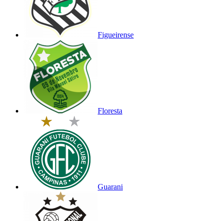
Figueirense
Floresta
Guarani