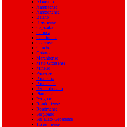
Alagoano
Amapaense
Amazonense
Baiano
Brasiliense
Capixaba
Carioca
Catarinense
Cearense
Gaúcho
Goiano
Maranhense
Mato-Grossense
Mineiro
Paraense
Paraibano
Paranaense
Pernambucano
Piauiense
Potiguar
Rondoniense
Roraimense
Sergipano
Sul-Mato-Grossense
Tocantinense