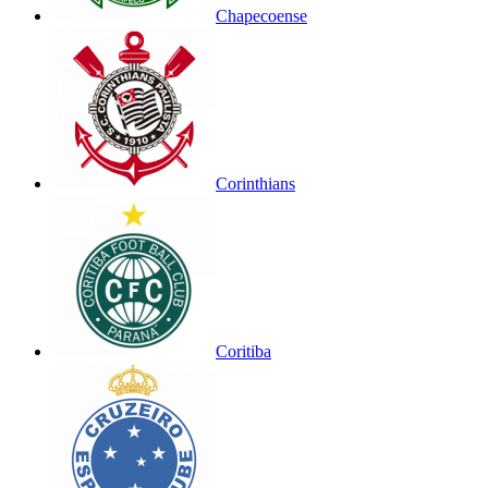
Chapecoense
Corinthians
Coritiba